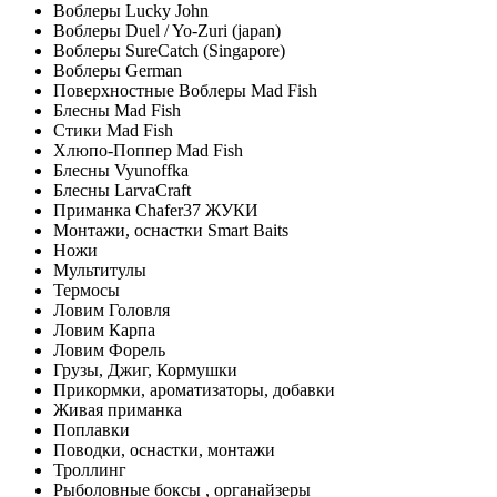
Воблеры Lucky John
Воблеры Duel / Yo-Zuri (japan)
Воблеры SureCatch (Singapore)
Воблеры German
Поверхностные Воблеры Mad Fish
Блесны Mad Fish
Стики Mad Fish
Хлюпо-Поппер Mad Fish
Блесны Vyunoffka
Блесны LarvaCraft
Приманка Chafer37 ЖУКИ
Монтажи, оснастки Smart Baits
Ножи
Мультитулы
Термосы
Ловим Головля
Ловим Карпа
Ловим Форель
Грузы, Джиг, Кормушки
Прикормки, ароматизаторы, добавки
Живая приманка
Поплавки
Поводки, оснастки, монтажи
Троллинг
Рыболовные боксы , органайзеры