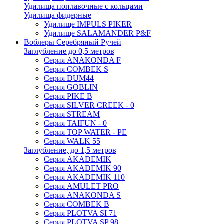
Удилища поплавочные с кольцами
Удилища фидерные
Удилище IMPULS PIKER
Удилище SALAMANDER P&F
Воблеры Серебряный Ручей
Заглубление до 0,5 метров
Серия ANAKONDA F
Серия COMBEK S
Серия DUM44
Серия GOBLIN
Серия PIKE B
Серия SILVER CREEK - 0
Серия STREAM
Серия TAIFUN - 0
Серия TOP WATER - PE
Серия WALK 55
Заглубление, до 1,5 метров
Серия AKADEMIK
Серия AKADEMIK 90
Серия AKADEMIK 110
Серия AMULET PRO
Серия ANAKONDA S
Серия COMBEK B
Серия PLOTVA SI 71
Серия PLOTVA SP 98