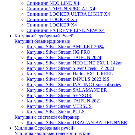
Спиннинг NEO LINE X4
Спиннинг TAIFUN SPECIAL X4
Спиннинг LOOKER ULTRA LIGHT X4
Спиннинг LOOKER X5
Спиннинг LOOKER X4
Спиннинг EXTREME LINE NEW X4
Катушки Серебряный Ручей
Катушки безынерционные
Катушка Silver Stream AMULET 2024
Катушка Silver Stream JIG PRO
Катушка Silver Stream TAIFUN 2024
Катушка Silver Stream NEO LINE EXUL 142gr
Катушка Silver Stream Silver Creek - Z 2023
Катушка Silver Stream Harius EXUL REEL
Катушка Silver Stream IMPULS 2022 ISS
Катушка Silver Stream INSTINCT special series
Катушка Silver Stream SALAMANDER
Катушка Silver Stream SENSOR
Катушка Silver Stream TAIFUN 2021
Катушка Silver Stream VERSUS
Катушка Silver Stream PULS
Катушки с системой бейтранер
Катушка Silver Stream URAGAN BAITRUNNER
Удилища Серебряный ручей
Удилища карповые телескопические