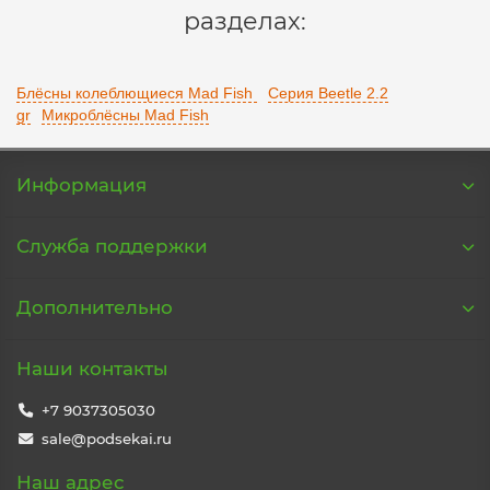
разделах:
Блёсны колеблющиеся Mad Fish
Серия Beetle 2.2
gr
Микроблёсны Mad Fish
Информация
Служба поддержки
Дополнительно
Наши контакты
+7 9037305030
sale@podsekai.ru
Наш адрес