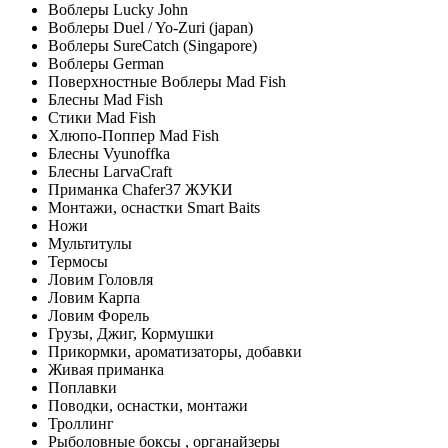
Воблеры Lucky John
Воблеры Duel / Yo-Zuri (japan)
Воблеры SureCatch (Singapore)
Воблеры German
Поверхностные Воблеры Mad Fish
Блесны Mad Fish
Стики Mad Fish
Хлюпо-Поппер Mad Fish
Блесны Vyunoffka
Блесны LarvaCraft
Приманка Chafer37 ЖУКИ
Монтажи, оснастки Smart Baits
Ножи
Мультитулы
Термосы
Ловим Головля
Ловим Карпа
Ловим Форель
Грузы, Джиг, Кормушки
Прикормки, ароматизаторы, добавки
Живая приманка
Поплавки
Поводки, оснастки, монтажи
Троллинг
Рыболовные боксы , органайзеры