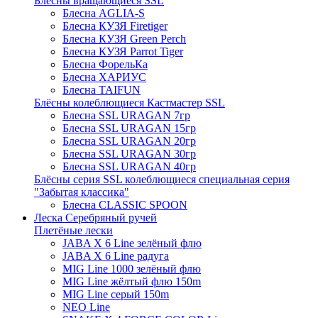
Блёсны вращающиеся SSL
Блесна AGLIA-S
Блесна КУЗЯ Firetiger
Блесна КУЗЯ Green Perch
Блесна КУЗЯ Parrot Tiger
Блесна ФорельКа
Блесна ХАРИУС
Блесна TAIFUN
Блёсны колеблющиеся Кастмастер SSL
Блесна SSL URAGAN 7гр
Блесна SSL URAGAN 15гр
Блесна SSL URAGAN 20гр
Блесна SSL URAGAN 30гр
Блесна SSL URAGAN 40гр
Блёсны серия SSL колеблющиеся специальная серия
"Забытая классика"
Блесна CLASSIC SPOON
Леска Серебряный ручей
Плетёные лески
JABA X 6 Line зелёный флю
JABA X 6 Line радуга
MIG Line 1000 зелёный флю
MIG Line жёлтый флю 150m
MIG Line серый 150m
NEO Line