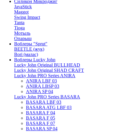
Силикон Микроджиг
JavaStick
Maggot
Swing Impact
Tanta
Tioga
Мотыль
Опарыш
Воблеры "Sprut"
BEETLE (жук)
Bori (малас)
Воблеры Lucky John
Lucky John Original BULLHEAD
Lucky John Original SHAD CRAFT
Lucky John PRO Series ANIRA
ANIRA LBF 03
ANIRA LBSP 03
ANIRA SP 04
Lucky John PRO Series BASARA
BASARA LBF 03
BASARA ATG LBF 03
BASARA F 04
BASARA F 05
BASARA F 07
BASARA SP 04