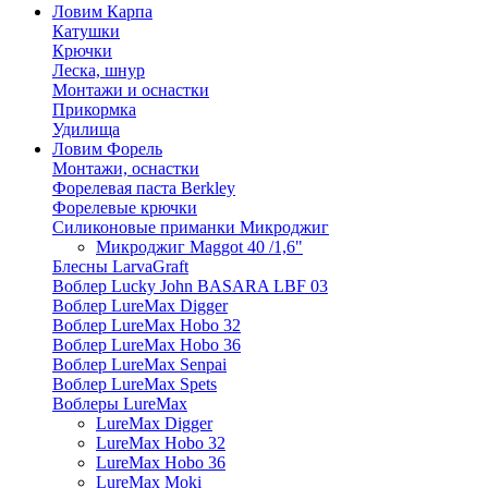
Ловим Карпа
Катушки
Крючки
Леска, шнур
Монтажи и оснастки
Прикормка
Удилища
Ловим Форель
Монтажи, оснастки
Форелевая паста Berkley
Форелевые крючки
Силиконовые приманки Микроджиг
Микроджиг Maggot 40 /1,6"
Блесны LarvaGraft
Воблер Lucky John BASARA LBF 03
Воблер LureMax Digger
Воблер LureMax Hobo 32
Воблер LureMax Hobo 36
Воблер LureMax Senpai
Воблер LureMax Spets
Воблеры LureMax
LureMax Digger
LureMax Hobo 32
LureMax Hobo 36
LureMax Moki