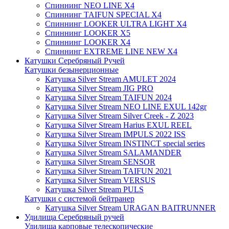
Спиннинг NEO LINE X4
Спиннинг TAIFUN SPECIAL X4
Спиннинг LOOKER ULTRA LIGHT X4
Спиннинг LOOKER X5
Спиннинг LOOKER X4
Спиннинг EXTREME LINE NEW X4
Катушки Серебряный Ручей
Катушки безынерционные
Катушка Silver Stream AMULET 2024
Катушка Silver Stream JIG PRO
Катушка Silver Stream TAIFUN 2024
Катушка Silver Stream NEO LINE EXUL 142gr
Катушка Silver Stream Silver Creek - Z 2023
Катушка Silver Stream Harius EXUL REEL
Катушка Silver Stream IMPULS 2022 ISS
Катушка Silver Stream INSTINCT special series
Катушка Silver Stream SALAMANDER
Катушка Silver Stream SENSOR
Катушка Silver Stream TAIFUN 2021
Катушка Silver Stream VERSUS
Катушка Silver Stream PULS
Катушки с системой бейтранер
Катушка Silver Stream URAGAN BAITRUNNER
Удилища Серебряный ручей
Удилища карповые телескопические