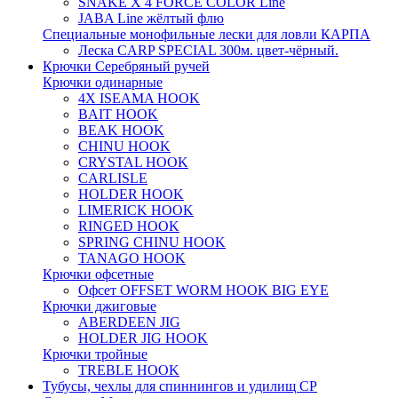
SNAKE X 4 FORCE COLOR Line
JABA Line жёлтый флю
Специальные монофильные лески для ловли КАРПА
Леска CARP SPECIAL 300м. цвет-чёрный.
Крючки Серебряный ручей
Крючки одинарные
4X ISEAMA HOOK
BAIT HOOK
BEAK HOOK
CHINU HOOK
CRYSTAL HOOK
CARLISLE
HOLDER HOOK
LIMERICK HOOK
RINGED HOOK
SPRING CHINU HOOK
TANAGO HOOK
Крючки офсетные
Офсет OFFSET WORM HOOK BIG EYE
Крючки джиговые
ABERDEEN JIG
HOLDER JIG HOOK
Крючки тройные
TREBLE HOOK
Тубусы, чехлы для спиннингов и удилищ СР