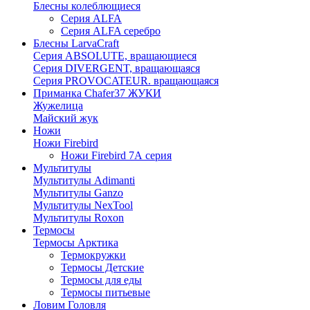
Блесны колеблющиеся
Серия ALFA
Серия ALFA серебро
Блесны LarvaCraft
Серия ABSOLUTE, вращающиеся
Серия DIVERGENT, вращающаяся
Серия PROVOCATEUR. вращающаяся
Приманка Chafer37 ЖУКИ
Жужелица
Майский жук
Ножи
Ножи Firebird
Ножи Firebird 7А серия
Мультитулы
Мультитулы Adimanti
Мультитулы Ganzo
Мультитулы NexTool
Мультитулы Roxon
Термосы
Термосы Арктика
Термокружки
Термосы Детские
Термосы для еды
Термосы питьевые
Ловим Головля