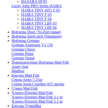
BASARA SP 05
Lucky John PRO Series HAIRA
HAIRA TINY ATG F 03
HAIRA TINY F 03
HAIRA TINY F 04
HAIRA TINY LBF 03
HAIRA TINY LBF 04
Воблеры Duel / Yo-Zuri (japan)
Воблеры SureCatch (Singapore)
Воблеры German
German Aggressor V3 150
German Chuva
German Nunu
German Vassal
Поверхностные Воблеры Mad Fish
Angry bug
Madbug
Блесны Mad Fish
Серия Atom 7-25gr
Серия Atom Серебро 925 пробы
Стики Mad Fish
Хлюпо-Поппер Mad Fish
Хлюпо-Поппер Mad Fish 3.1 gr
Хлюпо-Поппер Mad Fish 5.1 gr
Блесны Vyunoffka