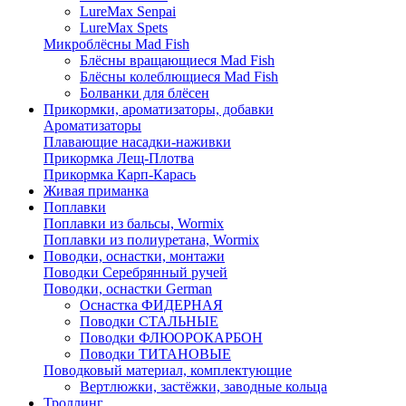
LureMax Senpai
LureMax Spets
Микроблёсны Mad Fish
Блёсны вращающиеся Mad Fish
Блёсны колеблющиеся Mad Fish
Болванки для блёсен
Прикормки, ароматизаторы, добавки
Ароматизаторы
Плавающие насадки-наживки
Прикормка Лещ-Плотва
Прикормка Карп-Карась
Живая приманка
Поплавки
Поплавки из бальсы, Wormix
Поплавки из полиуретана, Wormix
Поводки, оснастки, монтажи
Поводки Серебрянный ручей
Поводки, оснастки German
Оснастка ФИДЕРНАЯ
Поводки СТАЛЬНЫЕ
Поводки ФЛЮОРОКАРБОН
Поводки ТИТАНОВЫЕ
Поводковый материал, комплектующие
Вертлюжки, застёжки, заводные кольца
Троллинг