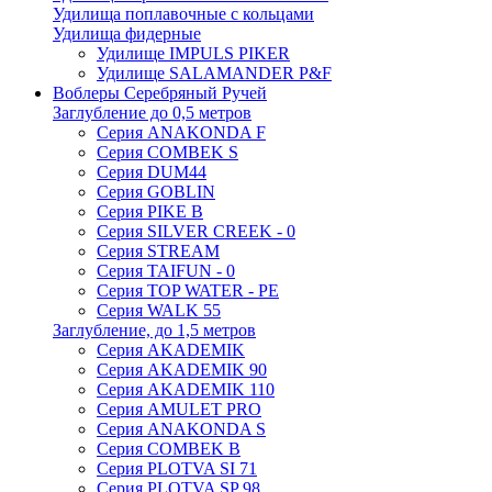
Удилища поплавочные с кольцами
Удилища фидерные
Удилище IMPULS PIKER
Удилище SALAMANDER P&F
Воблеры Серебряный Ручей
Заглубление до 0,5 метров
Серия ANAKONDA F
Серия COMBEK S
Серия DUM44
Серия GOBLIN
Серия PIKE B
Серия SILVER CREEK - 0
Серия STREAM
Серия TAIFUN - 0
Серия TOP WATER - PE
Серия WALK 55
Заглубление, до 1,5 метров
Серия AKADEMIK
Серия AKADEMIK 90
Серия AKADEMIK 110
Серия AMULET PRO
Серия ANAKONDA S
Серия COMBEK B
Серия PLOTVA SI 71
Серия PLOTVA SP 98