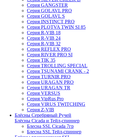
Серия GANGSTER
Серия GOLAVL PRO
Серия GOLAVL S
Серия INSTINCT PRO
Серия PLOTVA TWIN SI 85
Серия R-VIB 18
Серия R-VIB 24
Серия R-VIB 32
Серия REFLEX PRO
Серия RIVER PRO SI
Серия TIK 35
Серия TROLLING SPECIAL
Серия TSUNAMI CRANK - 2
Серия TURNIR PRO
Серия URAGAN PRO
Серия URAGAN TR
Серия VERSUS
Серия VipRus Pro
Серия VIRUS TWITCHING
Серия Z-VIB
Блёсны Серебряный Ручей
Блёсны Cicada и Тейл-спиннер
Блесна SSL Cicada 7гр
Блесна SSL Тейл-спиннер