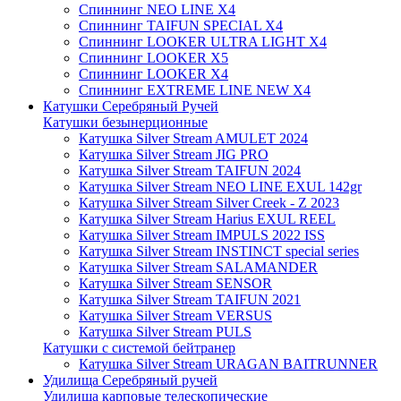
Спиннинг NEO LINE X4
Спиннинг TAIFUN SPECIAL X4
Спиннинг LOOKER ULTRA LIGHT X4
Спиннинг LOOKER X5
Спиннинг LOOKER X4
Спиннинг EXTREME LINE NEW X4
Катушки Серебряный Ручей
Катушки безынерционные
Катушка Silver Stream AMULET 2024
Катушка Silver Stream JIG PRO
Катушка Silver Stream TAIFUN 2024
Катушка Silver Stream NEO LINE EXUL 142gr
Катушка Silver Stream Silver Creek - Z 2023
Катушка Silver Stream Harius EXUL REEL
Катушка Silver Stream IMPULS 2022 ISS
Катушка Silver Stream INSTINCT special series
Катушка Silver Stream SALAMANDER
Катушка Silver Stream SENSOR
Катушка Silver Stream TAIFUN 2021
Катушка Silver Stream VERSUS
Катушка Silver Stream PULS
Катушки с системой бейтранер
Катушка Silver Stream URAGAN BAITRUNNER
Удилища Серебряный ручей
Удилища карповые телескопические