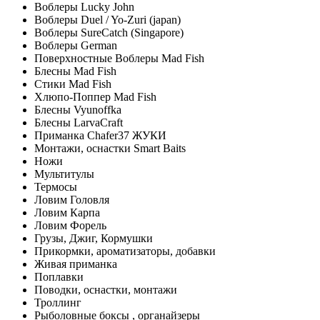
Воблеры Lucky John
Воблеры Duel / Yo-Zuri (japan)
Воблеры SureCatch (Singapore)
Воблеры German
Поверхностные Воблеры Mad Fish
Блесны Mad Fish
Стики Mad Fish
Хлюпо-Поппер Mad Fish
Блесны Vyunoffka
Блесны LarvaCraft
Приманка Chafer37 ЖУКИ
Монтажи, оснастки Smart Baits
Ножи
Мультитулы
Термосы
Ловим Головля
Ловим Карпа
Ловим Форель
Грузы, Джиг, Кормушки
Прикормки, ароматизаторы, добавки
Живая приманка
Поплавки
Поводки, оснастки, монтажи
Троллинг
Рыболовные боксы , органайзеры