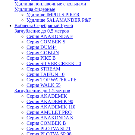
Удилища поплавочные с кольцами
Удилища фидерные
Удилище IMPULS PIKER
Удилище SALAMANDER P&F
Воблеры Серебряный Ручей
Заглубление до 0,5 метров
Серия ANAKONDA F
Серия COMBEK S
Серия DUM44
Серия GOBLIN
Серия PIKE B
Серия SILVER CREEK - 0
Серия STREAM
Серия TAIFUN - 0
Серия TOP WATER - PE
Серия WALK 55
Заглубление, до 1,5 метров
Серия AKADEMIK
Серия AKADEMIK 90
Серия AKADEMIK 110
Серия AMULET PRO
Серия ANAKONDA S
Серия COMBEK B
Серия PLOTVA SI 71
Серия PLOTVA SP 98