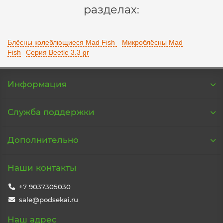
разделах:
Блёсны колеблющиеся Mad Fish
Микроблёсны Mad
Fish
Серия Beetle 3.3 gr
Информация
Служба поддержки
Дополнительно
Наши контакты
+7 9037305030
sale@podsekai.ru
Наш адрес