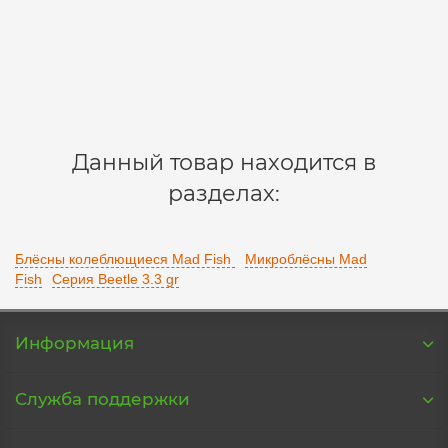
210 р.
В корзину
Данный товар находится в
разделах:
Блёсны колеблющиеся Mad Fish
Микроблёсны Mad
Fish
Серия Beetle 3.3 gr
Информация
Служба поддержки