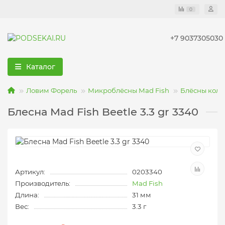
0
+7 9037305030
Каталог
Ловим Форель
Микроблёсны Mad Fish
Блёсны коле
Блесна Mad Fish Beetle 3.3 gr 3340
Артикул:
0203340
Производитель:
Mad Fish
Длина:
31 мм
Вес:
3.3 г