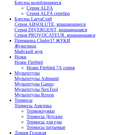
Блесны колеблющиеся
Серия ALFA
Серия ALFA серебро
Блесны LarvaCraft
Серия ABSOLUTE, вращающиеся
Серия DIVERGENT, вращающаяся
Серия PROVOCATEUR. вращающаяся
Приманка Chafer37 ЖУКИ
Жужелица
Майский жук
Ножи
Ножи Firebird
Ножи Firebird 7А серия
Мультитулы
Мультитулы Adimanti
Мультитулы Ganzo
Мультитулы NexTool
Мультитулы Roxon
Термосы
Термосы Арктика
Термокружки
Термосы Детские
Термосы для еды
Термосы питьевые
Ловим Головля