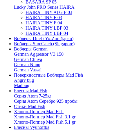
BASARA SP 05
Lucky John PRO Series HAIRA
HAIRA TINY ATG F 03
HAIRA TINY F 03
HAIRA TINY F 04
HAIRA TINY LBF 03
HAIRA TINY LBF 04
Воблеры Duel / Yo-Zuri (japan)
Воблеры SureCatch (Singapore)
Воблеры German
German Aggressor V3 150
German Chuva
German Nunu
German Vassal
Поверхностные Воблеры Mad Fish
Angry bug
Madbug
Блесны Mad Fish
Серия Atom 7-25gr
Серия Atom Серебро 925 пробы
Стики Mad Fish
Хлюпо-Поппер Mad Fish
Хлюпо-Поппер Mad Fish 3.1 gr
Хлюпо-Поппер Mad Fish 5.1 gr
Блесны Vyunoffka