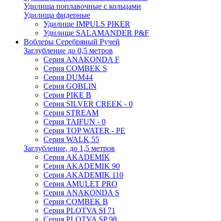
Удилища поплавочные с кольцами
Удилища фидерные
Удилище IMPULS PIKER
Удилище SALAMANDER P&F
Воблеры Серебряный Ручей
Заглубление до 0,5 метров
Серия ANAKONDA F
Серия COMBEK S
Серия DUM44
Серия GOBLIN
Серия PIKE B
Серия SILVER CREEK - 0
Серия STREAM
Серия TAIFUN - 0
Серия TOP WATER - PE
Серия WALK 55
Заглубление, до 1,5 метров
Серия AKADEMIK
Серия AKADEMIK 90
Серия AKADEMIK 110
Серия AMULET PRO
Серия ANAKONDA S
Серия COMBEK B
Серия PLOTVA SI 71
Серия PLOTVA SP 98