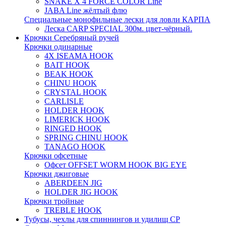
SNAKE X 4 FORCE COLOR Line
JABA Line жёлтый флю
Специальные монофильные лески для ловли КАРПА
Леска CARP SPECIAL 300м. цвет-чёрный.
Крючки Серебряный ручей
Крючки одинарные
4X ISEAMA HOOK
BAIT HOOK
BEAK HOOK
CHINU HOOK
CRYSTAL HOOK
CARLISLE
HOLDER HOOK
LIMERICK HOOK
RINGED HOOK
SPRING CHINU HOOK
TANAGO HOOK
Крючки офсетные
Офсет OFFSET WORM HOOK BIG EYE
Крючки джиговые
ABERDEEN JIG
HOLDER JIG HOOK
Крючки тройные
TREBLE HOOK
Тубусы, чехлы для спиннингов и удилищ СР