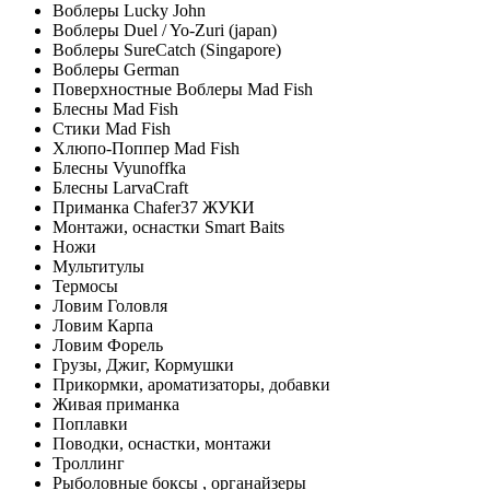
Воблеры Lucky John
Воблеры Duel / Yo-Zuri (japan)
Воблеры SureCatch (Singapore)
Воблеры German
Поверхностные Воблеры Mad Fish
Блесны Mad Fish
Стики Mad Fish
Хлюпо-Поппер Mad Fish
Блесны Vyunoffka
Блесны LarvaCraft
Приманка Chafer37 ЖУКИ
Монтажи, оснастки Smart Baits
Ножи
Мультитулы
Термосы
Ловим Головля
Ловим Карпа
Ловим Форель
Грузы, Джиг, Кормушки
Прикормки, ароматизаторы, добавки
Живая приманка
Поплавки
Поводки, оснастки, монтажи
Троллинг
Рыболовные боксы , органайзеры