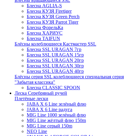
Блёсны вращающиеся SSL
Блесна AGLIA-S
Блесна КУЗЯ Firetiger
Блесна КУЗЯ Green Perch
Блесна КУЗЯ Parrot Tiger
Блесна ФорельКа
Блесна ХАРИУС
Блесна TAIFUN
Блёсны колеблющиеся Кастмастер SSL
Блесна SSL URAGAN 7гр
Блесна SSL URAGAN 15гр
Блесна SSL URAGAN 20гр
Блесна SSL URAGAN 30гр
Блесна SSL URAGAN 40гр
Блёсны серия SSL колеблющиеся специальная серия
"Забытая классика"
Блесна CLASSIC SPOON
Леска Серебряный ручей
Плетёные лески
JABA X 6 Line зелёный флю
JABA X 6 Line радуга
MIG Line 1000 зелёный флю
MIG Line жёлтый флю 150m
MIG Line серый 150m
NEO Line