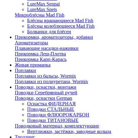
LureMax Senpai
LureMax Spets
Микроблёсны Mad Fish
Блёсны вращающиеся Mad Fish
Блёсны колеблющиеся Mad Fish
Болванки для блёсен
Прикормки, ароматизаторы, добавки
Ароматизаторы
Плавающие насадки-наживки
Прикормка Лещ-Плотва
Прикормка Карп-Карась
Живая приманка
Поплавки
Поплавки из бальсы, Wormix
Поплавки из полиуретана, Wormix
Поводки, оснастки, монтажи
Поводки Серебрянный ручей
Поводки, оснастки German
Оснастка ФИДЕРНАЯ
Поводки СТАЛЬНЫЕ
Поводки ФЛЮОРОКАРБОН
Поводки ТИТАНОВЫЕ
Поводковый материал, комплектующие
Вертлюжки, застёжки, заводные кольца
Троллинг