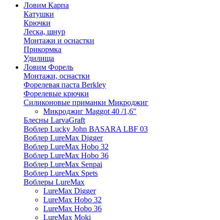
Ловим Карпа
Катушки
Крючки
Леска, шнур
Монтажи и оснастки
Прикормка
Удилища
Ловим Форель
Монтажи, оснастки
Форелевая паста Berkley
Форелевые крючки
Силиконовые приманки Микроджиг
Микроджиг Maggot 40 /1,6"
Блесны LarvaGraft
Воблер Lucky John BASARA LBF 03
Воблер LureMax Digger
Воблер LureMax Hobo 32
Воблер LureMax Hobo 36
Воблер LureMax Senpai
Воблер LureMax Spets
Воблеры LureMax
LureMax Digger
LureMax Hobo 32
LureMax Hobo 36
LureMax Moki