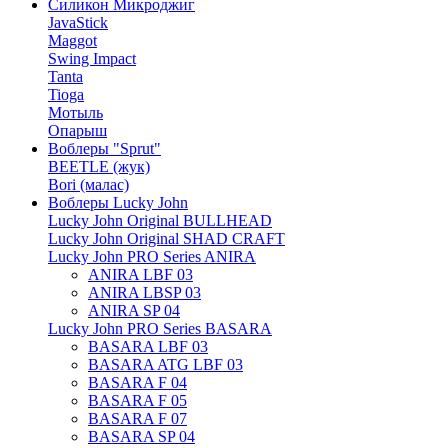
Силикон Микроджиг
JavaStick
Maggot
Swing Impact
Tanta
Tioga
Мотыль
Опарыш
Воблеры "Sprut"
BEETLE (жук)
Bori (малас)
Воблеры Lucky John
Lucky John Original BULLHEAD
Lucky John Original SHAD CRAFT
Lucky John PRO Series ANIRA
ANIRA LBF 03
ANIRA LBSP 03
ANIRA SP 04
Lucky John PRO Series BASARA
BASARA LBF 03
BASARA ATG LBF 03
BASARA F 04
BASARA F 05
BASARA F 07
BASARA SP 04