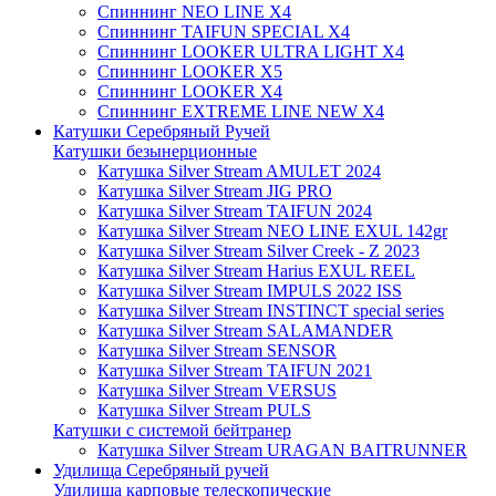
Спиннинг NEO LINE X4
Спиннинг TAIFUN SPECIAL X4
Спиннинг LOOKER ULTRA LIGHT X4
Спиннинг LOOKER X5
Спиннинг LOOKER X4
Спиннинг EXTREME LINE NEW X4
Катушки Серебряный Ручей
Катушки безынерционные
Катушка Silver Stream AMULET 2024
Катушка Silver Stream JIG PRO
Катушка Silver Stream TAIFUN 2024
Катушка Silver Stream NEO LINE EXUL 142gr
Катушка Silver Stream Silver Creek - Z 2023
Катушка Silver Stream Harius EXUL REEL
Катушка Silver Stream IMPULS 2022 ISS
Катушка Silver Stream INSTINCT special series
Катушка Silver Stream SALAMANDER
Катушка Silver Stream SENSOR
Катушка Silver Stream TAIFUN 2021
Катушка Silver Stream VERSUS
Катушка Silver Stream PULS
Катушки с системой бейтранер
Катушка Silver Stream URAGAN BAITRUNNER
Удилища Серебряный ручей
Удилища карповые телескопические