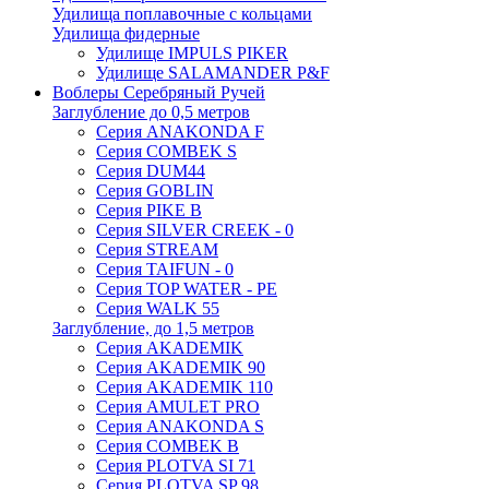
Удилища поплавочные с кольцами
Удилища фидерные
Удилище IMPULS PIKER
Удилище SALAMANDER P&F
Воблеры Серебряный Ручей
Заглубление до 0,5 метров
Серия ANAKONDA F
Серия COMBEK S
Серия DUM44
Серия GOBLIN
Серия PIKE B
Серия SILVER CREEK - 0
Серия STREAM
Серия TAIFUN - 0
Серия TOP WATER - PE
Серия WALK 55
Заглубление, до 1,5 метров
Серия AKADEMIK
Серия AKADEMIK 90
Серия AKADEMIK 110
Серия AMULET PRO
Серия ANAKONDA S
Серия COMBEK B
Серия PLOTVA SI 71
Серия PLOTVA SP 98