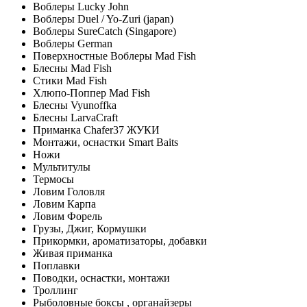
Воблеры Lucky John
Воблеры Duel / Yo-Zuri (japan)
Воблеры SureCatch (Singapore)
Воблеры German
Поверхностные Воблеры Mad Fish
Блесны Mad Fish
Стики Mad Fish
Хлюпо-Поппер Mad Fish
Блесны Vyunoffka
Блесны LarvaCraft
Приманка Chafer37 ЖУКИ
Монтажи, оснастки Smart Baits
Ножи
Мультитулы
Термосы
Ловим Головля
Ловим Карпа
Ловим Форель
Грузы, Джиг, Кормушки
Прикормки, ароматизаторы, добавки
Живая приманка
Поплавки
Поводки, оснастки, монтажи
Троллинг
Рыболовные боксы , органайзеры