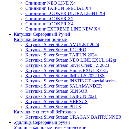
Спиннинг NEO LINE X4
Спиннинг TAIFUN SPECIAL X4
Спиннинг LOOKER ULTRA LIGHT X4
Спиннинг LOOKER X5
Спиннинг LOOKER X4
Спиннинг EXTREME LINE NEW X4
Катушки Серебряный Ручей
Катушки безынерционные
Катушка Silver Stream AMULET 2024
Катушка Silver Stream JIG PRO
Катушка Silver Stream TAIFUN 2024
Катушка Silver Stream NEO LINE EXUL 142gr
Катушка Silver Stream Silver Creek - Z 2023
Катушка Silver Stream Harius EXUL REEL
Катушка Silver Stream IMPULS 2022 ISS
Катушка Silver Stream INSTINCT special series
Катушка Silver Stream SALAMANDER
Катушка Silver Stream SENSOR
Катушка Silver Stream TAIFUN 2021
Катушка Silver Stream VERSUS
Катушка Silver Stream PULS
Катушки с системой бейтранер
Катушка Silver Stream URAGAN BAITRUNNER
Удилища Серебряный ручей
Удилища карповые телескопические