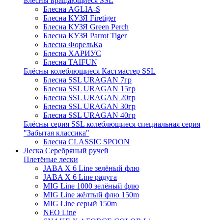
Блёсны вращающиеся SSL
Блесна AGLIA-S
Блесна КУЗЯ Firetiger
Блесна КУЗЯ Green Perch
Блесна КУЗЯ Parrot Tiger
Блесна ФорельКа
Блесна ХАРИУС
Блесна TAIFUN
Блёсны колеблющиеся Кастмастер SSL
Блесна SSL URAGAN 7гр
Блесна SSL URAGAN 15гр
Блесна SSL URAGAN 20гр
Блесна SSL URAGAN 30гр
Блесна SSL URAGAN 40гр
Блёсны серия SSL колеблющиеся специальная серия
"Забытая классика"
Блесна CLASSIC SPOON
Леска Серебряный ручей
Плетёные лески
JABA X 6 Line зелёный флю
JABA X 6 Line радуга
MIG Line 1000 зелёный флю
MIG Line жёлтый флю 150m
MIG Line серый 150m
NEO Line