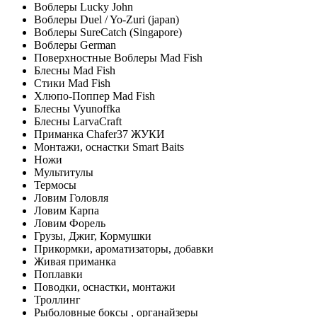
Воблеры Lucky John
Воблеры Duel / Yo-Zuri (japan)
Воблеры SureCatch (Singapore)
Воблеры German
Поверхностные Воблеры Mad Fish
Блесны Mad Fish
Стики Mad Fish
Хлюпо-Поппер Mad Fish
Блесны Vyunoffka
Блесны LarvaCraft
Приманка Chafer37 ЖУКИ
Монтажи, оснастки Smart Baits
Ножи
Мультитулы
Термосы
Ловим Головля
Ловим Карпа
Ловим Форель
Грузы, Джиг, Кормушки
Прикормки, ароматизаторы, добавки
Живая приманка
Поплавки
Поводки, оснастки, монтажи
Троллинг
Рыболовные боксы , органайзеры