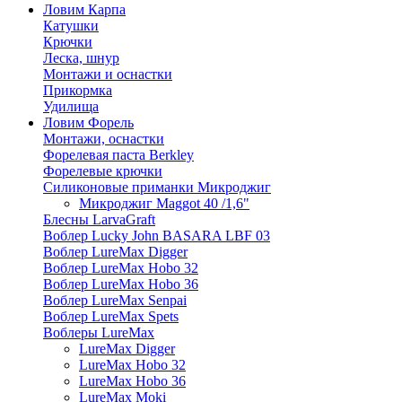
Ловим Карпа
Катушки
Крючки
Леска, шнур
Монтажи и оснастки
Прикормка
Удилища
Ловим Форель
Монтажи, оснастки
Форелевая паста Berkley
Форелевые крючки
Силиконовые приманки Микроджиг
Микроджиг Maggot 40 /1,6"
Блесны LarvaGraft
Воблер Lucky John BASARA LBF 03
Воблер LureMax Digger
Воблер LureMax Hobo 32
Воблер LureMax Hobo 36
Воблер LureMax Senpai
Воблер LureMax Spets
Воблеры LureMax
LureMax Digger
LureMax Hobo 32
LureMax Hobo 36
LureMax Moki