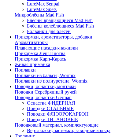
LureMax Senpai
LureMax Spets
Микроблёсны Mad Fish
Блёсны вращающиеся Mad Fish
Блёсны колеблющиеся Mad Fish
Болванки для блёсен
Прикормки, ароматизаторы, добавки
Ароматизаторы
Плавающие насадки-наживки
Прикормка Лещ-Плотва
Прикормка Карп-Карась
Живая приманка
Поплавки
Поплавки из бальсы, Wormix
Поплавки из полиуретана, Wormix
Поводки, оснастки, монтажи
Поводки Серебрянный ручей
Поводки, оснастки German
Оснастка ФИДЕРНАЯ
Поводки СТАЛЬНЫЕ
Поводки ФЛЮОРОКАРБОН
Поводки ТИТАНОВЫЕ
Поводковый материал, комплектующие
Вертлюжки, застёжки, заводные кольца
Троллинг