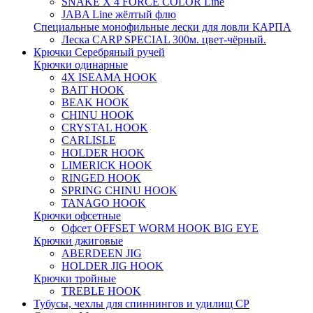
SNAKE X 4 FORCE COLOR Line
JABA Line жёлтый флю
Специальные монофильные лески для ловли КАРПА
Леска CARP SPECIAL 300м. цвет-чёрный.
Крючки Серебряный ручей
Крючки одинарные
4X ISEAMA HOOK
BAIT HOOK
BEAK HOOK
CHINU HOOK
CRYSTAL HOOK
CARLISLE
HOLDER HOOK
LIMERICK HOOK
RINGED HOOK
SPRING CHINU HOOK
TANAGO HOOK
Крючки офсетные
Офсет OFFSET WORM HOOK BIG EYE
Крючки джиговые
ABERDEEN JIG
HOLDER JIG HOOK
Крючки тройные
TREBLE HOOK
Тубусы, чехлы для спиннингов и удилищ СР