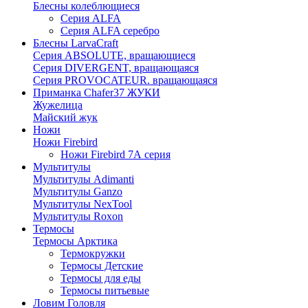
Блесны колеблющиеся
Серия ALFA
Серия ALFA серебро
Блесны LarvaCraft
Серия ABSOLUTE, вращающиеся
Серия DIVERGENT, вращающаяся
Серия PROVOCATEUR. вращающаяся
Приманка Chafer37 ЖУКИ
Жужелица
Майский жук
Ножи
Ножи Firebird
Ножи Firebird 7А серия
Мультитулы
Мультитулы Adimanti
Мультитулы Ganzo
Мультитулы NexTool
Мультитулы Roxon
Термосы
Термосы Арктика
Термокружки
Термосы Детские
Термосы для еды
Термосы питьевые
Ловим Головля