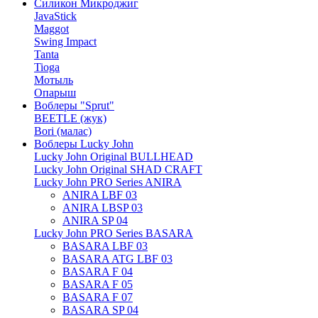
Силикон Микроджиг
JavaStick
Maggot
Swing Impact
Tanta
Tioga
Мотыль
Опарыш
Воблеры "Sprut"
BEETLE (жук)
Bori (малас)
Воблеры Lucky John
Lucky John Original BULLHEAD
Lucky John Original SHAD CRAFT
Lucky John PRO Series ANIRA
ANIRA LBF 03
ANIRA LBSP 03
ANIRA SP 04
Lucky John PRO Series BASARA
BASARA LBF 03
BASARA ATG LBF 03
BASARA F 04
BASARA F 05
BASARA F 07
BASARA SP 04