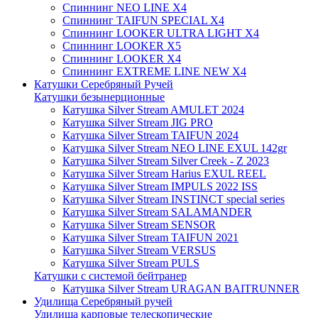
Спиннинг NEO LINE X4
Спиннинг TAIFUN SPECIAL X4
Спиннинг LOOKER ULTRA LIGHT X4
Спиннинг LOOKER X5
Спиннинг LOOKER X4
Спиннинг EXTREME LINE NEW X4
Катушки Серебряный Ручей
Катушки безынерционные
Катушка Silver Stream AMULET 2024
Катушка Silver Stream JIG PRO
Катушка Silver Stream TAIFUN 2024
Катушка Silver Stream NEO LINE EXUL 142gr
Катушка Silver Stream Silver Creek - Z 2023
Катушка Silver Stream Harius EXUL REEL
Катушка Silver Stream IMPULS 2022 ISS
Катушка Silver Stream INSTINCT special series
Катушка Silver Stream SALAMANDER
Катушка Silver Stream SENSOR
Катушка Silver Stream TAIFUN 2021
Катушка Silver Stream VERSUS
Катушка Silver Stream PULS
Катушки с системой бейтранер
Катушка Silver Stream URAGAN BAITRUNNER
Удилища Серебряный ручей
Удилища карповые телескопические