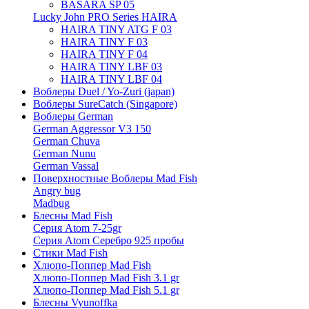
BASARA SP 05
Lucky John PRO Series HAIRA
HAIRA TINY ATG F 03
HAIRA TINY F 03
HAIRA TINY F 04
HAIRA TINY LBF 03
HAIRA TINY LBF 04
Воблеры Duel / Yo-Zuri (japan)
Воблеры SureCatch (Singapore)
Воблеры German
German Aggressor V3 150
German Chuva
German Nunu
German Vassal
Поверхностные Воблеры Mad Fish
Angry bug
Madbug
Блесны Mad Fish
Серия Atom 7-25gr
Серия Atom Серебро 925 пробы
Стики Mad Fish
Хлюпо-Поппер Mad Fish
Хлюпо-Поппер Mad Fish 3.1 gr
Хлюпо-Поппер Mad Fish 5.1 gr
Блесны Vyunoffka