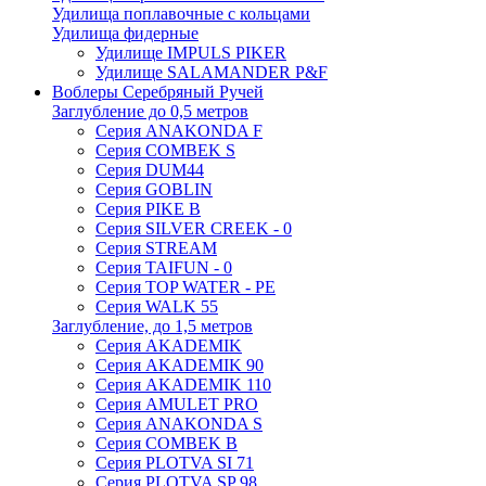
Удилища поплавочные с кольцами
Удилища фидерные
Удилище IMPULS PIKER
Удилище SALAMANDER P&F
Воблеры Серебряный Ручей
Заглубление до 0,5 метров
Серия ANAKONDA F
Серия COMBEK S
Серия DUM44
Серия GOBLIN
Серия PIKE B
Серия SILVER CREEK - 0
Серия STREAM
Серия TAIFUN - 0
Серия TOP WATER - PE
Серия WALK 55
Заглубление, до 1,5 метров
Серия AKADEMIK
Серия AKADEMIK 90
Серия AKADEMIK 110
Серия AMULET PRO
Серия ANAKONDA S
Серия COMBEK B
Серия PLOTVA SI 71
Серия PLOTVA SP 98