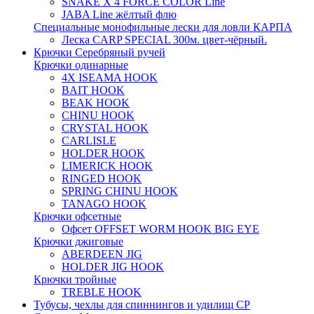
SNAKE X 4 FORCE COLOR Line
JABA Line жёлтый флю
Специальные монофильные лески для ловли КАРПА
Леска CARP SPECIAL 300м. цвет-чёрный.
Крючки Серебряный ручей
Крючки одинарные
4X ISEAMA HOOK
BAIT HOOK
BEAK HOOK
CHINU HOOK
CRYSTAL HOOK
CARLISLE
HOLDER HOOK
LIMERICK HOOK
RINGED HOOK
SPRING CHINU HOOK
TANAGO HOOK
Крючки офсетные
Офсет OFFSET WORM HOOK BIG EYE
Крючки джиговые
ABERDEEN JIG
HOLDER JIG HOOK
Крючки тройные
TREBLE HOOK
Тубусы, чехлы для спиннингов и удилищ СР