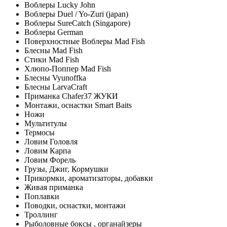
Воблеры Lucky John
Воблеры Duel / Yo-Zuri (japan)
Воблеры SureCatch (Singapore)
Воблеры German
Поверхностные Воблеры Mad Fish
Блесны Mad Fish
Стики Mad Fish
Хлюпо-Поппер Mad Fish
Блесны Vyunoffka
Блесны LarvaCraft
Приманка Chafer37 ЖУКИ
Монтажи, оснастки Smart Baits
Ножи
Мультитулы
Термосы
Ловим Головля
Ловим Карпа
Ловим Форель
Грузы, Джиг, Кормушки
Прикормки, ароматизаторы, добавки
Живая приманка
Поплавки
Поводки, оснастки, монтажи
Троллинг
Рыболовные боксы , органайзеры