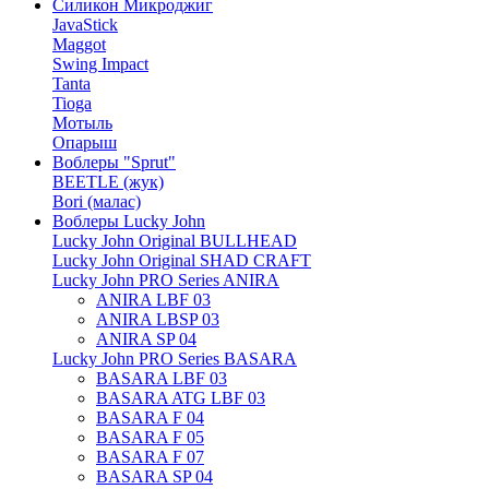
Силикон Микроджиг
JavaStick
Maggot
Swing Impact
Tanta
Tioga
Мотыль
Опарыш
Воблеры "Sprut"
BEETLE (жук)
Bori (малас)
Воблеры Lucky John
Lucky John Original BULLHEAD
Lucky John Original SHAD CRAFT
Lucky John PRO Series ANIRA
ANIRA LBF 03
ANIRA LBSP 03
ANIRA SP 04
Lucky John PRO Series BASARA
BASARA LBF 03
BASARA ATG LBF 03
BASARA F 04
BASARA F 05
BASARA F 07
BASARA SP 04