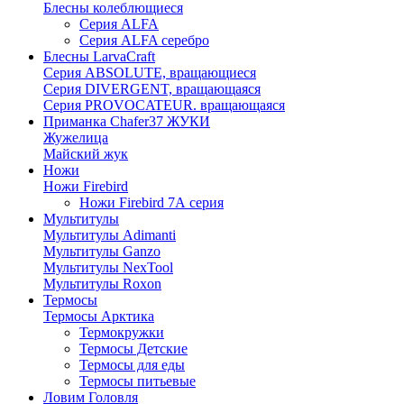
Блесны колеблющиеся
Серия ALFA
Серия ALFA серебро
Блесны LarvaCraft
Серия ABSOLUTE, вращающиеся
Серия DIVERGENT, вращающаяся
Серия PROVOCATEUR. вращающаяся
Приманка Chafer37 ЖУКИ
Жужелица
Майский жук
Ножи
Ножи Firebird
Ножи Firebird 7А серия
Мультитулы
Мультитулы Adimanti
Мультитулы Ganzo
Мультитулы NexTool
Мультитулы Roxon
Термосы
Термосы Арктика
Термокружки
Термосы Детские
Термосы для еды
Термосы питьевые
Ловим Головля