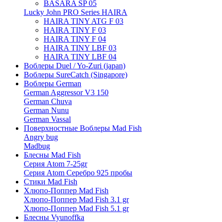
BASARA SP 05
Lucky John PRO Series HAIRA
HAIRA TINY ATG F 03
HAIRA TINY F 03
HAIRA TINY F 04
HAIRA TINY LBF 03
HAIRA TINY LBF 04
Воблеры Duel / Yo-Zuri (japan)
Воблеры SureCatch (Singapore)
Воблеры German
German Aggressor V3 150
German Chuva
German Nunu
German Vassal
Поверхностные Воблеры Mad Fish
Angry bug
Madbug
Блесны Mad Fish
Серия Atom 7-25gr
Серия Atom Серебро 925 пробы
Стики Mad Fish
Хлюпо-Поппер Mad Fish
Хлюпо-Поппер Mad Fish 3.1 gr
Хлюпо-Поппер Mad Fish 5.1 gr
Блесны Vyunoffka