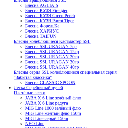
Блёсны вращающиеся SSL
Блесна AGLIA-S
Блесна КУЗЯ Firetiger
Блесна КУЗЯ Green Perch
Блесна КУЗЯ Parrot Tiger
Блесна ФорельКа
Блесна ХАРИУС
Блесна TAIFUN
Блёсны колеблющиеся Кастмастер SSL
Блесна SSL URAGAN 7гр
Блесна SSL URAGAN 15гр
Блесна SSL URAGAN 20гр
Блесна SSL URAGAN 30гр
Блесна SSL URAGAN 40гр
Блёсны серия SSL колеблющиеся специальная серия
"Забытая классика"
Блесна CLASSIC SPOON
Леска Серебряный ручей
Плетёные лески
JABA X 6 Line зелёный флю
JABA X 6 Line радуга
MIG Line 1000 зелёный флю
MIG Line жёлтый флю 150m
MIG Line серый 150m
NEO Line