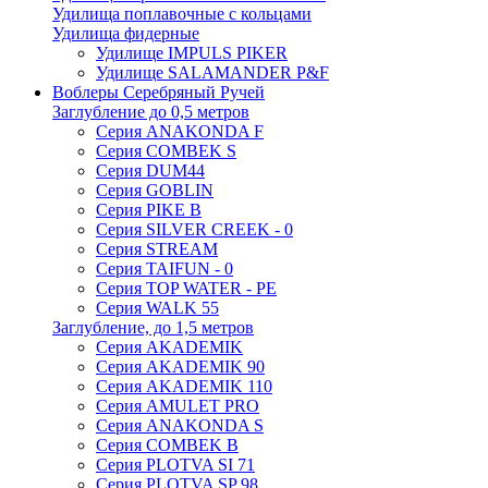
Удилища поплавочные с кольцами
Удилища фидерные
Удилище IMPULS PIKER
Удилище SALAMANDER P&F
Воблеры Серебряный Ручей
Заглубление до 0,5 метров
Серия ANAKONDA F
Серия COMBEK S
Серия DUM44
Серия GOBLIN
Серия PIKE B
Серия SILVER CREEK - 0
Серия STREAM
Серия TAIFUN - 0
Серия TOP WATER - PE
Серия WALK 55
Заглубление, до 1,5 метров
Серия AKADEMIK
Серия AKADEMIK 90
Серия AKADEMIK 110
Серия AMULET PRO
Серия ANAKONDA S
Серия COMBEK B
Серия PLOTVA SI 71
Серия PLOTVA SP 98