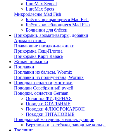
LureMax Senpai
LureMax Spets
Микроблёсны Mad Fish
Блёсны вращающиеся Mad Fish
Блёсны колеблющиеся Mad Fish
Болванки для блёсен
Прикормки, ароматизаторы, добавки
Ароматизаторы
Плавающие насадки-наживки
Прикормка Лещ-Плотва
Прикормка Карп-Карась
Живая приманка
Поплавки
Поплавки из бальсы, Wormix
Поплавки из полиуретана, Wormix
Поводки, оснастки, монтажи
Поводки Серебрянный ручей
Поводки, оснастки German
Оснастка ФИДЕРНАЯ
Поводки СТАЛЬНЫЕ
Поводки ФЛЮОРОКАРБОН
Поводки ТИТАНОВЫЕ
Поводковый материал, комплектующие
Вертлюжки, застёжки, заводные кольца
Троллинг