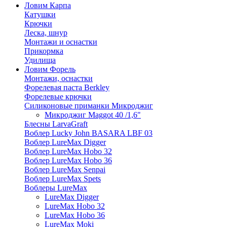
Ловим Карпа
Катушки
Крючки
Леска, шнур
Монтажи и оснастки
Прикормка
Удилища
Ловим Форель
Монтажи, оснастки
Форелевая паста Berkley
Форелевые крючки
Силиконовые приманки Микроджиг
Микроджиг Maggot 40 /1,6"
Блесны LarvaGraft
Воблер Lucky John BASARA LBF 03
Воблер LureMax Digger
Воблер LureMax Hobo 32
Воблер LureMax Hobo 36
Воблер LureMax Senpai
Воблер LureMax Spets
Воблеры LureMax
LureMax Digger
LureMax Hobo 32
LureMax Hobo 36
LureMax Moki