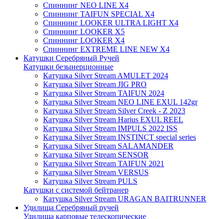
Спиннинг NEO LINE X4
Спиннинг TAIFUN SPECIAL X4
Спиннинг LOOKER ULTRA LIGHT X4
Спиннинг LOOKER X5
Спиннинг LOOKER X4
Спиннинг EXTREME LINE NEW X4
Катушки Серебряный Ручей
Катушки безынерционные
Катушка Silver Stream AMULET 2024
Катушка Silver Stream JIG PRO
Катушка Silver Stream TAIFUN 2024
Катушка Silver Stream NEO LINE EXUL 142gr
Катушка Silver Stream Silver Creek - Z 2023
Катушка Silver Stream Harius EXUL REEL
Катушка Silver Stream IMPULS 2022 ISS
Катушка Silver Stream INSTINCT special series
Катушка Silver Stream SALAMANDER
Катушка Silver Stream SENSOR
Катушка Silver Stream TAIFUN 2021
Катушка Silver Stream VERSUS
Катушка Silver Stream PULS
Катушки с системой бейтранер
Катушка Silver Stream URAGAN BAITRUNNER
Удилища Серебряный ручей
Удилища карповые телескопические