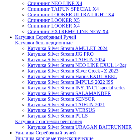
Спиннинг NEO LINE X4
Спиннинг TAIFUN SPECIAL X4
Спиннинг LOOKER ULTRA LIGHT X4
Спиннинг LOOKER X5
Спиннинг LOOKER X4
Спиннинг EXTREME LINE NEW X4
Катушки Серебряный Ручей
Катушки безынерционные
Катушка Silver Stream AMULET 2024
Катушка Silver Stream JIG PRO
Катушка Silver Stream TAIFUN 2024
Катушка Silver Stream NEO LINE EXUL 142gr
Катушка Silver Stream Silver Creek - Z 2023
Катушка Silver Stream Harius EXUL REEL
Катушка Silver Stream IMPULS 2022 ISS
Катушка Silver Stream INSTINCT special series
Катушка Silver Stream SALAMANDER
Катушка Silver Stream SENSOR
Катушка Silver Stream TAIFUN 2021
Катушка Silver Stream VERSUS
Катушка Silver Stream PULS
Катушки с системой бейтранер
Катушка Silver Stream URAGAN BAITRUNNER
Удилища Серебряный ручей
Удилища карповые телескопические