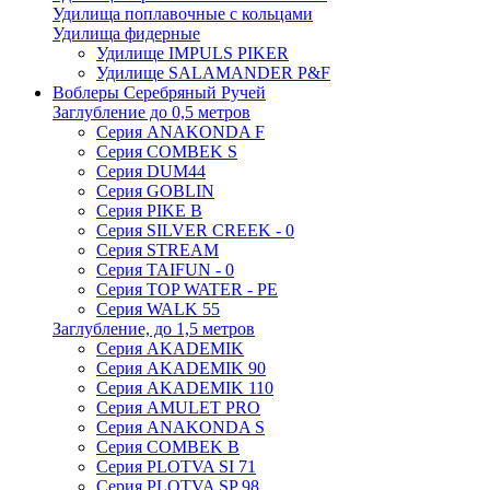
Удилища поплавочные с кольцами
Удилища фидерные
Удилище IMPULS PIKER
Удилище SALAMANDER P&F
Воблеры Серебряный Ручей
Заглубление до 0,5 метров
Серия ANAKONDA F
Серия COMBEK S
Серия DUM44
Серия GOBLIN
Серия PIKE B
Серия SILVER CREEK - 0
Серия STREAM
Серия TAIFUN - 0
Серия TOP WATER - PE
Серия WALK 55
Заглубление, до 1,5 метров
Серия AKADEMIK
Серия AKADEMIK 90
Серия AKADEMIK 110
Серия AMULET PRO
Серия ANAKONDA S
Серия COMBEK B
Серия PLOTVA SI 71
Серия PLOTVA SP 98