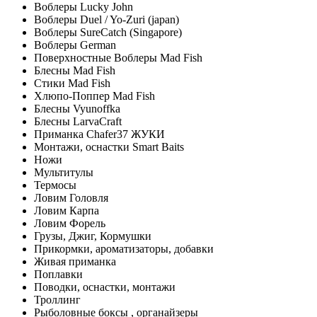
Воблеры Lucky John
Воблеры Duel / Yo-Zuri (japan)
Воблеры SureCatch (Singapore)
Воблеры German
Поверхностные Воблеры Mad Fish
Блесны Mad Fish
Стики Mad Fish
Хлюпо-Поппер Mad Fish
Блесны Vyunoffka
Блесны LarvaCraft
Приманка Chafer37 ЖУКИ
Монтажи, оснастки Smart Baits
Ножи
Мультитулы
Термосы
Ловим Головля
Ловим Карпа
Ловим Форель
Грузы, Джиг, Кормушки
Прикормки, ароматизаторы, добавки
Живая приманка
Поплавки
Поводки, оснастки, монтажи
Троллинг
Рыболовные боксы , органайзеры