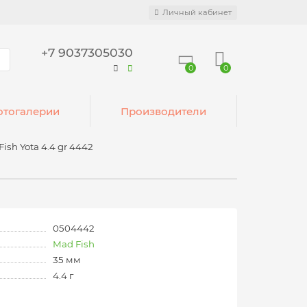
Личный кабинет
+7 9037305030
0
0
тогалерии
Производители
ish Yota 4.4 gr 4442
0504442
Mad Fish
35 мм
4.4 г