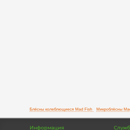
Блесна Mad Fish Yota 4.4 gr 4448
0504448
1
210 р.
В корзину
Блёсны колеблющиеся Mad Fish
Микроблёсны Mad
Информация
Служб