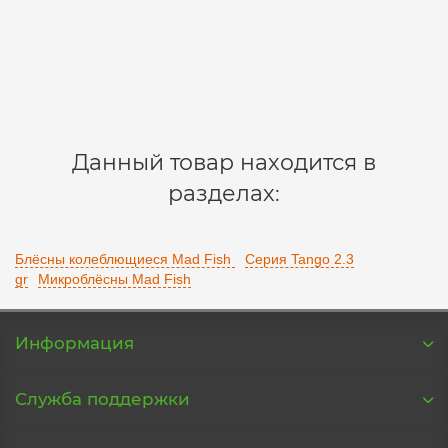
210 р.
В корзину
Данный товар находится в
разделах:
Блёсны колеблющиеся Mad Fish
Серия Tango 2.3
gr
Микроблёсны Mad Fish
Информация
Служба поддержки