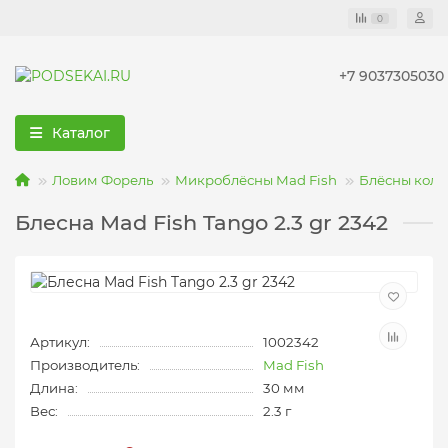
0
+7 9037305030
Каталог
Ловим Форель
Микроблёсны Mad Fish
Блёсны коле
Блесна Mad Fish Tango 2.3 gr 2342
Артикул:
1002342
Производитель:
Mad Fish
Длина:
30 мм
Вес:
2.3 г