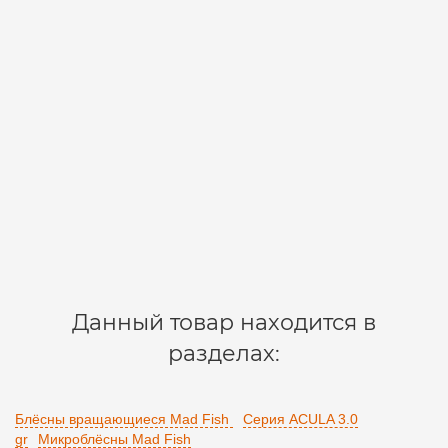
Блесна Mad Fish Acula 6.0 gr 6006
0106006
2
300 р.
В корзину
Данный товар находится в
разделах:
Блёсны вращающиеся Mad Fish
Серия ACULA 3.0
gr
Микроблёсны Mad Fish