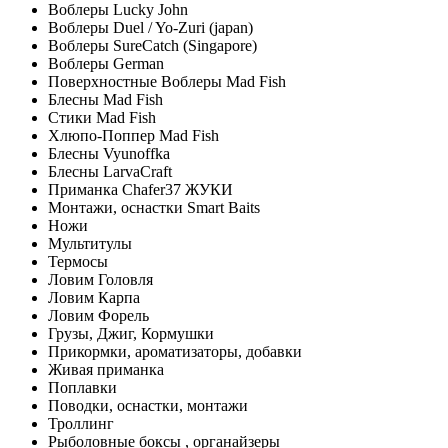
Воблеры Lucky John
Воблеры Duel / Yo-Zuri (japan)
Воблеры SureCatch (Singapore)
Воблеры German
Поверхностные Воблеры Mad Fish
Блесны Mad Fish
Стики Mad Fish
Хлюпо-Поппер Mad Fish
Блесны Vyunoffka
Блесны LarvaCraft
Приманка Chafer37 ЖУКИ
Монтажи, оснастки Smart Baits
Ножи
Мультитулы
Термосы
Ловим Головля
Ловим Карпа
Ловим Форель
Грузы, Джиг, Кормушки
Прикормки, ароматизаторы, добавки
Живая приманка
Поплавки
Поводки, оснастки, монтажи
Троллинг
Рыболовные боксы , органайзеры