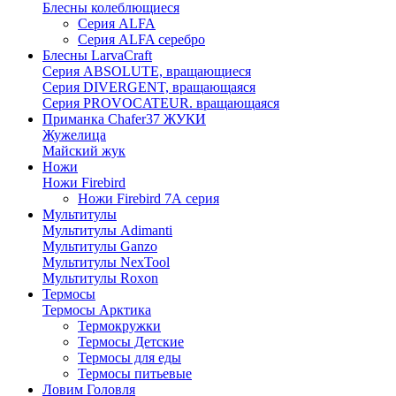
Блесны колеблющиеся
Серия ALFA
Серия ALFA серебро
Блесны LarvaCraft
Серия ABSOLUTE, вращающиеся
Серия DIVERGENT, вращающаяся
Серия PROVOCATEUR. вращающаяся
Приманка Chafer37 ЖУКИ
Жужелица
Майский жук
Ножи
Ножи Firebird
Ножи Firebird 7А серия
Мультитулы
Мультитулы Adimanti
Мультитулы Ganzo
Мультитулы NexTool
Мультитулы Roxon
Термосы
Термосы Арктика
Термокружки
Термосы Детские
Термосы для еды
Термосы питьевые
Ловим Головля