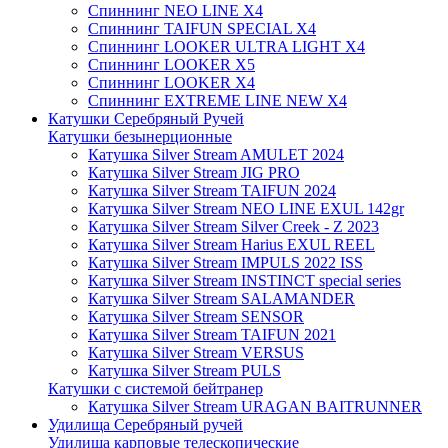
Спиннинг NEO LINE X4
Спиннинг TAIFUN SPECIAL X4
Спиннинг LOOKER ULTRA LIGHT X4
Спиннинг LOOKER X5
Спиннинг LOOKER X4
Спиннинг EXTREME LINE NEW X4
Катушки Серебряный Ручей
Катушки безынерционные
Катушка Silver Stream AMULET 2024
Катушка Silver Stream JIG PRO
Катушка Silver Stream TAIFUN 2024
Катушка Silver Stream NEO LINE EXUL 142gr
Катушка Silver Stream Silver Creek - Z 2023
Катушка Silver Stream Harius EXUL REEL
Катушка Silver Stream IMPULS 2022 ISS
Катушка Silver Stream INSTINCT special series
Катушка Silver Stream SALAMANDER
Катушка Silver Stream SENSOR
Катушка Silver Stream TAIFUN 2021
Катушка Silver Stream VERSUS
Катушка Silver Stream PULS
Катушки с системой бейтранер
Катушка Silver Stream URAGAN BAITRUNNER
Удилища Серебряный ручей
Удилища карповые телескопические