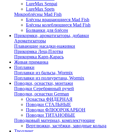
LureMax Senpai
LureMax Spets
Микроблёсны Mad Fish
Блёсны вращающиеся Mad Fish
Блёсны колеблющиеся Mad Fish
Болванки для блёсен
Прикормки, ароматизаторы, добавки
Ароматизаторы
Плавающие насадки-наживки
Прикормка Лещ-Плотва
Прикормка Карп-Карась
Живая приманка
Поплавки
Поплавки из бальсы, Wormix
Поплавки из полиуретана, Wormix
Поводки, оснастки, монтажи
Поводки Серебрянный ручей
Поводки, оснастки German
Оснастка ФИДЕРНАЯ
Поводки СТАЛЬНЫЕ
Поводки ФЛЮОРОКАРБОН
Поводки ТИТАНОВЫЕ
Поводковый материал, комплектующие
Вертлюжки, застёжки, заводные кольца
Троллинг