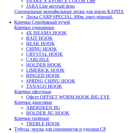
SNAKE X 4 FORCE COLOR Line
JABA Line жёлтый флю
Специальные монофильные лески для ловли КАРПА
Леска CARP SPECIAL 300м. цвет-чёрный.
Крючки Серебряный ручей
Крючки одинарные
4X ISEAMA HOOK
BAIT HOOK
BEAK HOOK
CHINU HOOK
CRYSTAL HOOK
CARLISLE
HOLDER HOOK
LIMERICK HOOK
RINGED HOOK
SPRING CHINU HOOK
TANAGO HOOK
Крючки офсетные
Офсет OFFSET WORM HOOK BIG EYE
Крючки джиговые
ABERDEEN JIG
HOLDER JIG HOOK
Крючки тройные
TREBLE HOOK
Тубусы, чехлы для спиннингов и удилищ СР