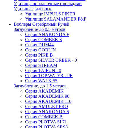
Удилища поплавочные с кольцами
Удилища фидерные
Удилище IMPULS PIKER
Удилище SALAMANDER P&F
Воблеры Серебряный Ручей
Заглубление до 0,5 метров
Серия ANAKONDA F
Серия COMBEK S
Серия DUM44
Серия GOBLIN
Серия PIKE B
Серия SILVER CREEK - 0
Серия STREAM
Серия TAIFUN - 0
Серия TOP WATER - PE
Серия WALK 55
Заглубление, до 1,5 метров
Серия AKADEMIK
Серия AKADEMIK 90
Серия AKADEMIK 110
Серия AMULET PRO
Серия ANAKONDA S
Серия COMBEK B
Серия PLOTVA SI 71
Серия PLOTVA SP 98