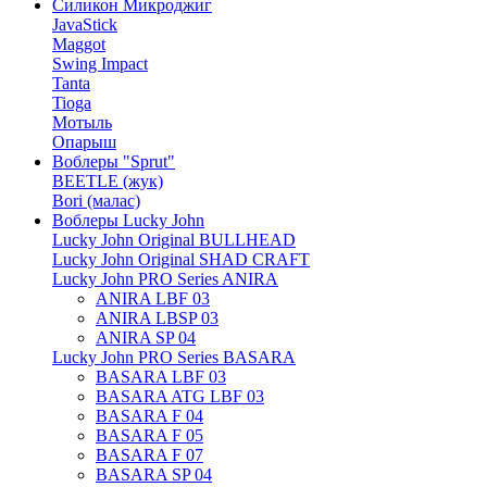
Силикон Микроджиг
JavaStick
Maggot
Swing Impact
Tanta
Tioga
Мотыль
Опарыш
Воблеры "Sprut"
BEETLE (жук)
Bori (малас)
Воблеры Lucky John
Lucky John Original BULLHEAD
Lucky John Original SHAD CRAFT
Lucky John PRO Series ANIRA
ANIRA LBF 03
ANIRA LBSP 03
ANIRA SP 04
Lucky John PRO Series BASARA
BASARA LBF 03
BASARA ATG LBF 03
BASARA F 04
BASARA F 05
BASARA F 07
BASARA SP 04