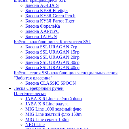
Блёсны вращающиеся SSL
Блесна AGLIA-S
Блесна КУЗЯ Firetiger
Блесна КУЗЯ Green Perch
Блесна КУЗЯ Parrot Tiger
Блесна ФорельКа
Блесна ХАРИУС
Блесна TAIFUN
Блёсны колеблющиеся Кастмастер SSL
Блесна SSL URAGAN 7гр
Блесна SSL URAGAN 15гр
Блесна SSL URAGAN 20гр
Блесна SSL URAGAN 30гр
Блесна SSL URAGAN 40гр
Блёсны серия SSL колеблющиеся специальная серия
"Забытая классика"
Блесна CLASSIC SPOON
Леска Серебряный ручей
Плетёные лески
JABA X 6 Line зелёный флю
JABA X 6 Line радуга
MIG Line 1000 зелёный флю
MIG Line жёлтый флю 150m
MIG Line серый 150m
NEO Line