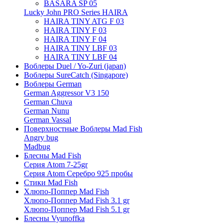
BASARA SP 05
Lucky John PRO Series HAIRA
HAIRA TINY ATG F 03
HAIRA TINY F 03
HAIRA TINY F 04
HAIRA TINY LBF 03
HAIRA TINY LBF 04
Воблеры Duel / Yo-Zuri (japan)
Воблеры SureCatch (Singapore)
Воблеры German
German Aggressor V3 150
German Chuva
German Nunu
German Vassal
Поверхностные Воблеры Mad Fish
Angry bug
Madbug
Блесны Mad Fish
Серия Atom 7-25gr
Серия Atom Серебро 925 пробы
Стики Mad Fish
Хлюпо-Поппер Mad Fish
Хлюпо-Поппер Mad Fish 3.1 gr
Хлюпо-Поппер Mad Fish 5.1 gr
Блесны Vyunoffka