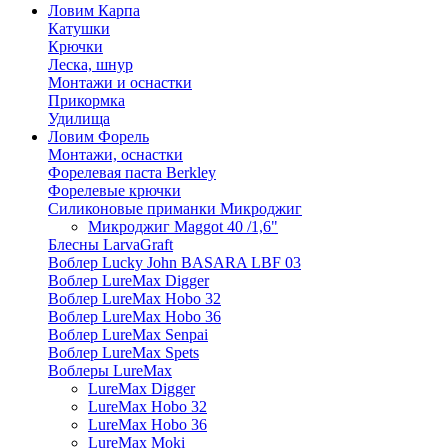
Ловим Карпа
Катушки
Крючки
Леска, шнур
Монтажи и оснастки
Прикормка
Удилища
Ловим Форель
Монтажи, оснастки
Форелевая паста Berkley
Форелевые крючки
Силиконовые приманки Микроджиг
Микроджиг Maggot 40 /1,6"
Блесны LarvaGraft
Воблер Lucky John BASARA LBF 03
Воблер LureMax Digger
Воблер LureMax Hobo 32
Воблер LureMax Hobo 36
Воблер LureMax Senpai
Воблер LureMax Spets
Воблеры LureMax
LureMax Digger
LureMax Hobo 32
LureMax Hobo 36
LureMax Moki