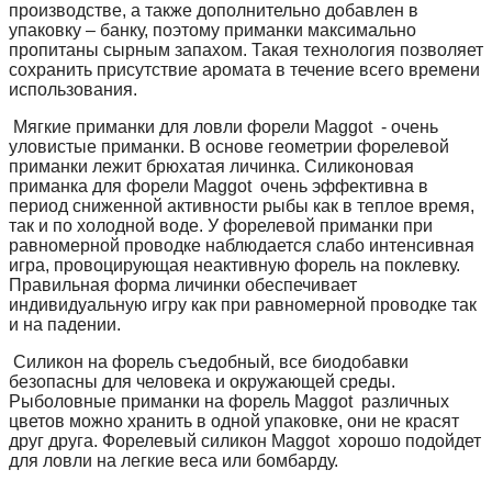
производстве, а также дополнительно добавлен в
упаковку – банку, поэтому приманки максимально
пропитаны сырным запахом. Такая технология позволяет
сохранить присутствие аромата в течение всего времени
использования.
Мягкие приманки для ловли форели Maggot - очень
уловистые приманки. В основе геометрии форелевой
приманки лежит брюхатая личинка. Силиконовая
приманка для форели Maggot очень эффективна в
период сниженной активности рыбы как в теплое время,
так и по холодной воде. У форелевой приманки при
равномерной проводке наблюдается слабо интенсивная
игра, провоцирующая неактивную форель на поклевку.
Правильная форма личинки обеспечивает
индивидуальную игру как при равномерной проводке так
и на падении.
Силикон на форель съедобный, все биодобавки
безопасны для человека и окружающей среды.
Рыболовные приманки на форель Maggot различных
цветов можно хранить в одной упаковке, они не красят
друг друга. Форелевый силикон Maggot хорошо подойдет
для ловли на легкие веса или бомбарду.