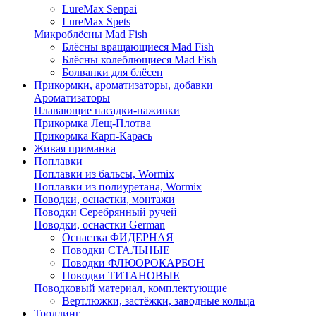
LureMax Senpai
LureMax Spets
Микроблёсны Mad Fish
Блёсны вращающиеся Mad Fish
Блёсны колеблющиеся Mad Fish
Болванки для блёсен
Прикормки, ароматизаторы, добавки
Ароматизаторы
Плавающие насадки-наживки
Прикормка Лещ-Плотва
Прикормка Карп-Карась
Живая приманка
Поплавки
Поплавки из бальсы, Wormix
Поплавки из полиуретана, Wormix
Поводки, оснастки, монтажи
Поводки Серебрянный ручей
Поводки, оснастки German
Оснастка ФИДЕРНАЯ
Поводки СТАЛЬНЫЕ
Поводки ФЛЮОРОКАРБОН
Поводки ТИТАНОВЫЕ
Поводковый материал, комплектующие
Вертлюжки, застёжки, заводные кольца
Троллинг