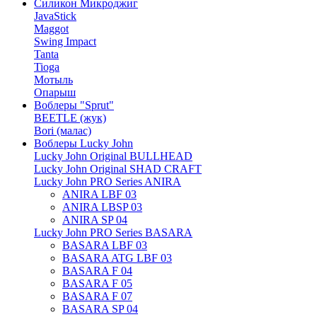
Силикон Микроджиг
JavaStick
Maggot
Swing Impact
Tanta
Tioga
Мотыль
Опарыш
Воблеры "Sprut"
BEETLE (жук)
Bori (малас)
Воблеры Lucky John
Lucky John Original BULLHEAD
Lucky John Original SHAD CRAFT
Lucky John PRO Series ANIRA
ANIRA LBF 03
ANIRA LBSP 03
ANIRA SP 04
Lucky John PRO Series BASARA
BASARA LBF 03
BASARA ATG LBF 03
BASARA F 04
BASARA F 05
BASARA F 07
BASARA SP 04