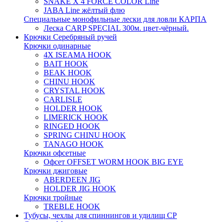
SNAKE X 4 FORCE COLOR Line
JABA Line жёлтый флю
Специальные монофильные лески для ловли КАРПА
Леска CARP SPECIAL 300м. цвет-чёрный.
Крючки Серебряный ручей
Крючки одинарные
4X ISEAMA HOOK
BAIT HOOK
BEAK HOOK
CHINU HOOK
CRYSTAL HOOK
CARLISLE
HOLDER HOOK
LIMERICK HOOK
RINGED HOOK
SPRING CHINU HOOK
TANAGO HOOK
Крючки офсетные
Офсет OFFSET WORM HOOK BIG EYE
Крючки джиговые
ABERDEEN JIG
HOLDER JIG HOOK
Крючки тройные
TREBLE HOOK
Тубусы, чехлы для спиннингов и удилищ СР