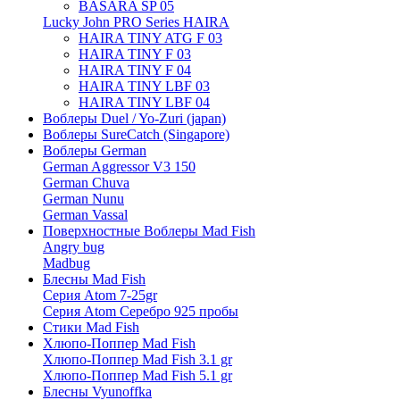
BASARA SP 05
Lucky John PRO Series HAIRA
HAIRA TINY ATG F 03
HAIRA TINY F 03
HAIRA TINY F 04
HAIRA TINY LBF 03
HAIRA TINY LBF 04
Воблеры Duel / Yo-Zuri (japan)
Воблеры SureCatch (Singapore)
Воблеры German
German Aggressor V3 150
German Chuva
German Nunu
German Vassal
Поверхностные Воблеры Mad Fish
Angry bug
Madbug
Блесны Mad Fish
Серия Atom 7-25gr
Серия Atom Серебро 925 пробы
Стики Mad Fish
Хлюпо-Поппер Mad Fish
Хлюпо-Поппер Mad Fish 3.1 gr
Хлюпо-Поппер Mad Fish 5.1 gr
Блесны Vyunoffka