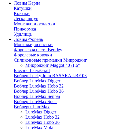
Ловим Карпа
Катушки
Крючки
Леска, шнур
Монтажи и оснастки
Прикормка
Удилища
Ловим Форель
Монтажи, оснастки
Форелевая паста Berkley
Форелевые крючки
Силиконовые приманки Микроджиг
Микроджиг Maggot 40 /1,6"
Блесны LarvaGraft
Воблер Lucky John BASARA LBF 03
Воблер LureMax Digger
Воблер LureMax Hobo 32
Воблер LureMax Hobo 36
Воблер LureMax Senpai
Воблер LureMax Spets
Воблеры LureMax
LureMax Digger
LureMax Hobo 32
LureMax Hobo 36
LureMax Moki