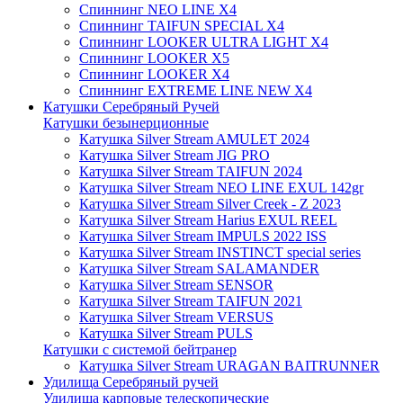
Спиннинг NEO LINE X4
Спиннинг TAIFUN SPECIAL X4
Спиннинг LOOKER ULTRA LIGHT X4
Спиннинг LOOKER X5
Спиннинг LOOKER X4
Спиннинг EXTREME LINE NEW X4
Катушки Серебряный Ручей
Катушки безынерционные
Катушка Silver Stream AMULET 2024
Катушка Silver Stream JIG PRO
Катушка Silver Stream TAIFUN 2024
Катушка Silver Stream NEO LINE EXUL 142gr
Катушка Silver Stream Silver Creek - Z 2023
Катушка Silver Stream Harius EXUL REEL
Катушка Silver Stream IMPULS 2022 ISS
Катушка Silver Stream INSTINCT special series
Катушка Silver Stream SALAMANDER
Катушка Silver Stream SENSOR
Катушка Silver Stream TAIFUN 2021
Катушка Silver Stream VERSUS
Катушка Silver Stream PULS
Катушки с системой бейтранер
Катушка Silver Stream URAGAN BAITRUNNER
Удилища Серебряный ручей
Удилища карповые телескопические