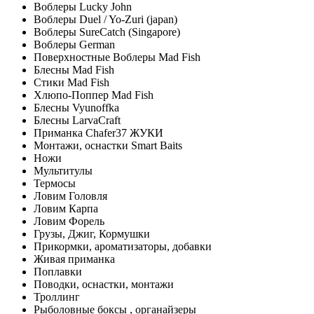
Воблеры Lucky John
Воблеры Duel / Yo-Zuri (japan)
Воблеры SureCatch (Singapore)
Воблеры German
Поверхностные Воблеры Mad Fish
Блесны Mad Fish
Стики Mad Fish
Хлюпо-Поппер Mad Fish
Блесны Vyunoffka
Блесны LarvaCraft
Приманка Chafer37 ЖУКИ
Монтажи, оснастки Smart Baits
Ножи
Мультитулы
Термосы
Ловим Головля
Ловим Карпа
Ловим Форель
Грузы, Джиг, Кормушки
Прикормки, ароматизаторы, добавки
Живая приманка
Поплавки
Поводки, оснастки, монтажи
Троллинг
Рыболовные боксы , органайзеры