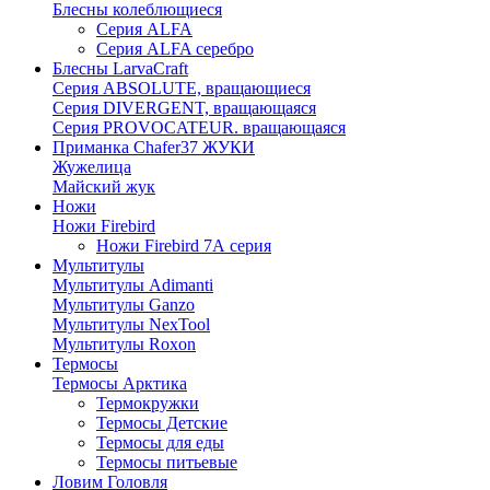
Блесны колеблющиеся
Серия ALFA
Серия ALFA серебро
Блесны LarvaCraft
Серия ABSOLUTE, вращающиеся
Серия DIVERGENT, вращающаяся
Серия PROVOCATEUR. вращающаяся
Приманка Chafer37 ЖУКИ
Жужелица
Майский жук
Ножи
Ножи Firebird
Ножи Firebird 7А серия
Мультитулы
Мультитулы Adimanti
Мультитулы Ganzo
Мультитулы NexTool
Мультитулы Roxon
Термосы
Термосы Арктика
Термокружки
Термосы Детские
Термосы для еды
Термосы питьевые
Ловим Головля