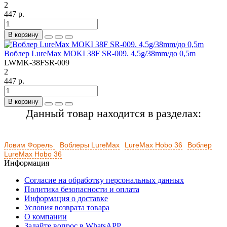
2
447 р.
В корзину
Воблер LureMax MOKI 38F SR-009. 4,5g/38mm/до 0,5m
LWMK-38FSR-009
2
447 р.
В корзину
Данный товар находится в разделах:
Ловим Форель
Воблеры LureMax
LureMax Hobo 36
Воблер
LureMax Hobo 36
Информация
Согласие на обработку персональных данных
Политика безопасности и оплата
Информация о доставке
Условия возврата товара
О компании
Задайте вопрос в WhatsAPP