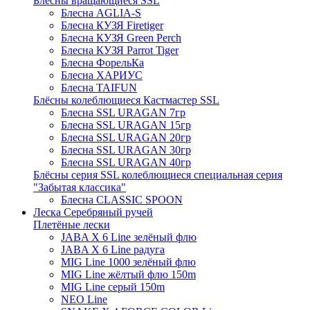
Блёсны вращающиеся SSL
Блесна AGLIA-S
Блесна КУЗЯ Firetiger
Блесна КУЗЯ Green Perch
Блесна КУЗЯ Parrot Tiger
Блесна ФорельКа
Блесна ХАРИУС
Блесна TAIFUN
Блёсны колеблющиеся Кастмастер SSL
Блесна SSL URAGAN 7гр
Блесна SSL URAGAN 15гр
Блесна SSL URAGAN 20гр
Блесна SSL URAGAN 30гр
Блесна SSL URAGAN 40гр
Блёсны серия SSL колеблющиеся специальная серия
"Забытая классика"
Блесна CLASSIC SPOON
Леска Серебряный ручей
Плетёные лески
JABA X 6 Line зелёный флю
JABA X 6 Line радуга
MIG Line 1000 зелёный флю
MIG Line жёлтый флю 150m
MIG Line серый 150m
NEO Line