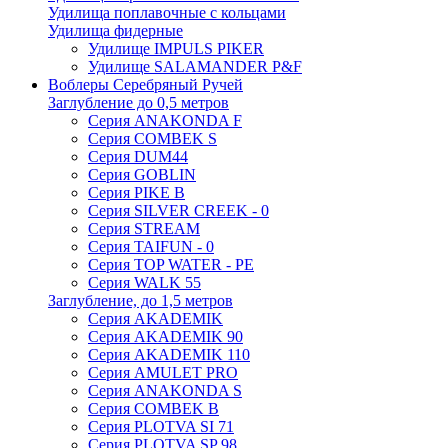
Удилища поплавочные с кольцами
Удилища фидерные
Удилище IMPULS PIKER
Удилище SALAMANDER P&F
Воблеры Серебряный Ручей
Заглубление до 0,5 метров
Серия ANAKONDA F
Серия COMBEK S
Серия DUM44
Серия GOBLIN
Серия PIKE B
Серия SILVER CREEK - 0
Серия STREAM
Серия TAIFUN - 0
Серия TOP WATER - PE
Серия WALK 55
Заглубление, до 1,5 метров
Серия AKADEMIK
Серия AKADEMIK 90
Серия AKADEMIK 110
Серия AMULET PRO
Серия ANAKONDA S
Серия COMBEK B
Серия PLOTVA SI 71
Серия PLOTVA SP 98