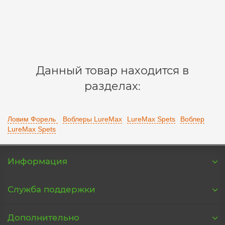
447 р.
В корзину
Данный товар находится в
разделах:
Ловим Форель
Воблеры LureMax
LureMax Spets
Воблер
LureMax Spets
Информация
Служба поддержки
Дополнительно