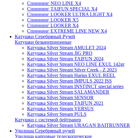
Спиннинг NEO LINE X4
Спиннинг TAIFUN SPECIAL X4
Спиннинг LOOKER ULTRA LIGHT X4
Спиннинг LOOKER X5
Спиннинг LOOKER X4
Спиннинг EXTREME LINE NEW X4
Катушки Серебряный Ручей
Катушки безынерционные
Катушка Silver Stream AMULET 2024
Катушка Silver Stream JIG PRO
Катушка Silver Stream TAIFUN 2024
Катушка Silver Stream NEO LINE EXUL 142gr
Катушка Silver Stream Silver Creek - Z 2023
Катушка Silver Stream Harius EXUL REEL
Катушка Silver Stream IMPULS 2022 ISS
Катушка Silver Stream INSTINCT special series
Катушка Silver Stream SALAMANDER
Катушка Silver Stream SENSOR
Катушка Silver Stream TAIFUN 2021
Катушка Silver Stream VERSUS
Катушка Silver Stream PULS
Катушки с системой бейтранер
Катушка Silver Stream URAGAN BAITRUNNER
Удилища Серебряный ручей
Удилища карповые телескопические