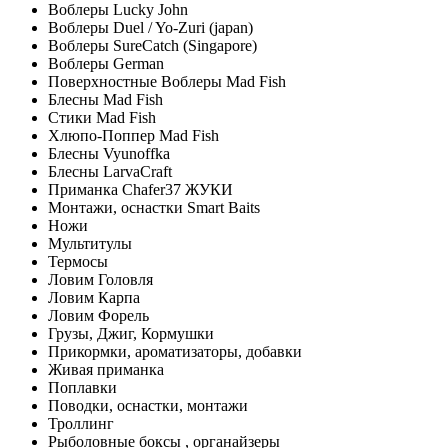
Воблеры Lucky John
Воблеры Duel / Yo-Zuri (japan)
Воблеры SureCatch (Singapore)
Воблеры German
Поверхностные Воблеры Mad Fish
Блесны Mad Fish
Стики Mad Fish
Хлюпо-Поппер Mad Fish
Блесны Vyunoffka
Блесны LarvaCraft
Приманка Chafer37 ЖУКИ
Монтажи, оснастки Smart Baits
Ножи
Мультитулы
Термосы
Ловим Головля
Ловим Карпа
Ловим Форель
Грузы, Джиг, Кормушки
Прикормки, ароматизаторы, добавки
Живая приманка
Поплавки
Поводки, оснастки, монтажи
Троллинг
Рыболовные боксы , органайзеры