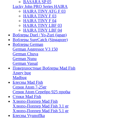
BASARA SP 05
Lucky John PRO Series HAIRA
HAIRA TINY ATG F 03
HAIRA TINY F 03
HAIRA TINY F 04
HAIRA TINY LBF 03
HAIRA TINY LBF 04
Воблеры Duel / Yo-Zuri (japan)
Воблеры SureCatch (Singapore)
Воблеры German
German Aggressor V3 150
German Chuva
German Nunu
German Vassal
Поверхностные Воблеры Mad Fish
Angry bug
Madbug
Блесны Mad Fish
Серия Atom 7-25gr
Серия Atom Серебро 925 пробы
Стики Mad Fish
Хлюпо-Поппер Mad Fish
Хлюпо-Поппер Mad Fish 3.1 gr
Хлюпо-Поппер Mad Fish 5.1 gr
Блесны Vyunoffka