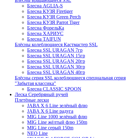
Блёсны вращающиеся SSL
Блесна AGLIA-S
Блесна КУЗЯ Firetiger
Блесна КУЗЯ Green Perch
Блесна КУЗЯ Parrot Tiger
Блесна ФорельКа
Блесна ХАРИУС
Блесна TAIFUN
Блёсны колеблющиеся Кастмастер SSL
Блесна SSL URAGAN 7гр
Блесна SSL URAGAN 15гр
Блесна SSL URAGAN 20гр
Блесна SSL URAGAN 30гр
Блесна SSL URAGAN 40гр
Блёсны серия SSL колеблющиеся специальная серия
"Забытая классика"
Блесна CLASSIC SPOON
Леска Серебряный ручей
Плетёные лески
JABA X 6 Line зелёный флю
JABA X 6 Line радуга
MIG Line 1000 зелёный флю
MIG Line жёлтый флю 150m
MIG Line серый 150m
NEO Line