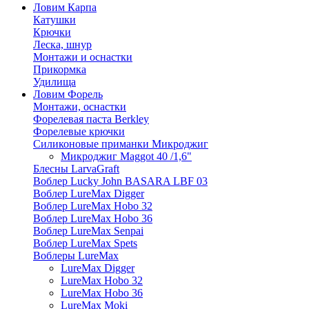
Ловим Карпа
Катушки
Крючки
Леска, шнур
Монтажи и оснастки
Прикормка
Удилища
Ловим Форель
Монтажи, оснастки
Форелевая паста Berkley
Форелевые крючки
Силиконовые приманки Микроджиг
Микроджиг Maggot 40 /1,6"
Блесны LarvaGraft
Воблер Lucky John BASARA LBF 03
Воблер LureMax Digger
Воблер LureMax Hobo 32
Воблер LureMax Hobo 36
Воблер LureMax Senpai
Воблер LureMax Spets
Воблеры LureMax
LureMax Digger
LureMax Hobo 32
LureMax Hobo 36
LureMax Moki