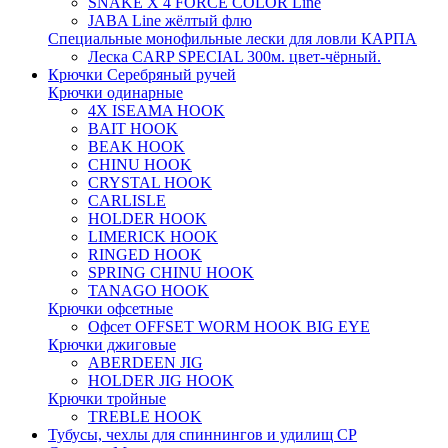
SNAKE X 4 FORCE COLOR Line
JABA Line жёлтый флю
Специальные монофильные лески для ловли КАРПА
Леска CARP SPECIAL 300м. цвет-чёрный.
Крючки Серебряный ручей
Крючки одинарные
4X ISEAMA HOOK
BAIT HOOK
BEAK HOOK
CHINU HOOK
CRYSTAL HOOK
CARLISLE
HOLDER HOOK
LIMERICK HOOK
RINGED HOOK
SPRING CHINU HOOK
TANAGO HOOK
Крючки офсетные
Офсет OFFSET WORM HOOK BIG EYE
Крючки джиговые
ABERDEEN JIG
HOLDER JIG HOOK
Крючки тройные
TREBLE HOOK
Тубусы, чехлы для спиннингов и удилищ СР