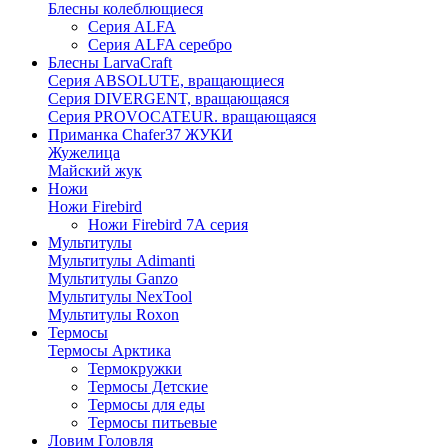
Блесны колеблющиеся
Серия ALFA
Серия ALFA серебро
Блесны LarvaCraft
Серия ABSOLUTE, вращающиеся
Серия DIVERGENT, вращающаяся
Серия PROVOCATEUR. вращающаяся
Приманка Chafer37 ЖУКИ
Жужелица
Майский жук
Ножи
Ножи Firebird
Ножи Firebird 7А серия
Мультитулы
Мультитулы Adimanti
Мультитулы Ganzo
Мультитулы NexTool
Мультитулы Roxon
Термосы
Термосы Арктика
Термокружки
Термосы Детские
Термосы для еды
Термосы питьевые
Ловим Головля