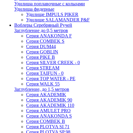
Удилища поплавочные с кольцами
Удилища фидерные
Удилище IMPULS PIKER
Удилище SALAMANDER P&F
Воблеры Серебряный Ручей
Заглубление до 0,5 метров
Серия ANAKONDA F
Серия COMBEK S
Серия DUM44
Серия GOBLIN
Серия PIKE B
Серия SILVER CREEK - 0
Серия STREAM
Серия TAIFUN - 0
Серия TOP WATER - PE
Серия WALK 55
Заглубление, до 1,5 метров
Серия AKADEMIK
Серия AKADEMIK 90
Серия AKADEMIK 110
Серия AMULET PRO
Серия ANAKONDA S
Серия COMBEK B
Серия PLOTVA SI 71
Серия PLOTVA SP 98