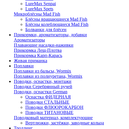
LureMax Senpai
LureMax Spets
Микроблёсны Mad Fish
Блёсны вращающиеся Mad Fish
Блёсны колеблющиеся Mad Fish
Болванки для блёсен
Прикормки, ароматизаторы, добавки
Ароматизаторы
Плавающие насадки-наживки
Прикормка Лещ-Плотва
Прикормка Карп-Карась
Живая приманка
Поплавки
Поплавки из бальсы, Wormix
Поплавки из полиуретана, Wormix
Поводки, оснастки, монтажи
Поводки Серебрянный ручей
Поводки, оснастки German
Оснастка ФИДЕРНАЯ
Поводки СТАЛЬНЫЕ
Поводки ФЛЮОРОКАРБОН
Поводки ТИТАНОВЫЕ
Поводковый материал, комплектующие
Вертлюжки, застёжки, заводные кольца
Троллинг