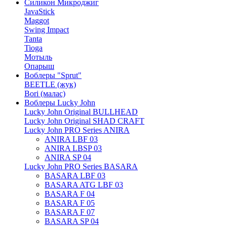
Силикон Микроджиг
JavaStick
Maggot
Swing Impact
Tanta
Tioga
Мотыль
Опарыш
Воблеры "Sprut"
BEETLE (жук)
Bori (малас)
Воблеры Lucky John
Lucky John Original BULLHEAD
Lucky John Original SHAD CRAFT
Lucky John PRO Series ANIRA
ANIRA LBF 03
ANIRA LBSP 03
ANIRA SP 04
Lucky John PRO Series BASARA
BASARA LBF 03
BASARA ATG LBF 03
BASARA F 04
BASARA F 05
BASARA F 07
BASARA SP 04