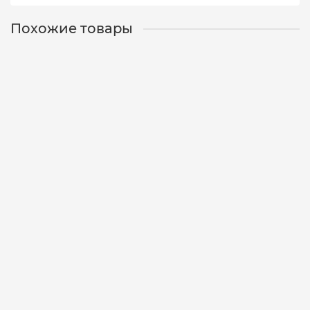
Похожие товары
Удилище Silver Stream TELE CARP TCR330 3.3m 120g
02-00-0046
0
4 250 р.
Уведомить