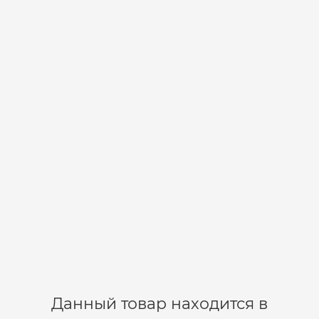
В корзину
Удилище Silver Stream PULSE BOLO PRO PBO600.
6.0m
02-00-0085
2
3 005 р.
В корзину
Данный товар находится в