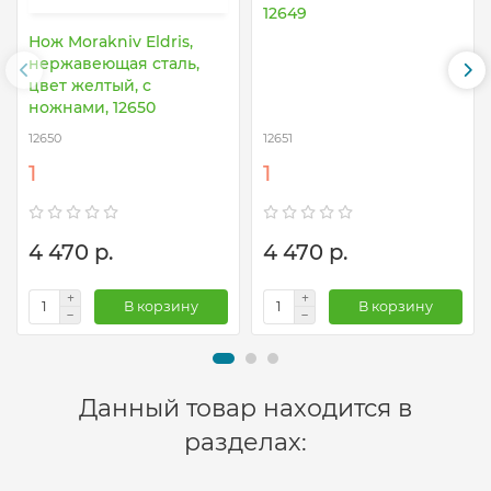
12649
Нож Morakniv Eldris,
нержавеющая сталь,
цвет желтый, с
ножнами, 12650
12650
12651
1
1
4 470 р.
4 470 р.
В корзину
В корзину
Данный товар находится в
разделах: