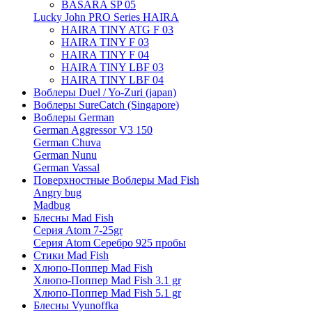
BASARA SP 05
Lucky John PRO Series HAIRA
HAIRA TINY ATG F 03
HAIRA TINY F 03
HAIRA TINY F 04
HAIRA TINY LBF 03
HAIRA TINY LBF 04
Воблеры Duel / Yo-Zuri (japan)
Воблеры SureCatch (Singapore)
Воблеры German
German Aggressor V3 150
German Chuva
German Nunu
German Vassal
Поверхностные Воблеры Mad Fish
Angry bug
Madbug
Блесны Mad Fish
Серия Atom 7-25gr
Серия Atom Серебро 925 пробы
Стики Mad Fish
Хлюпо-Поппер Mad Fish
Хлюпо-Поппер Mad Fish 3.1 gr
Хлюпо-Поппер Mad Fish 5.1 gr
Блесны Vyunoffka