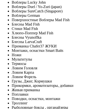
Воблеры Lucky John
Воблеры Duel / Yo-Zuri (japan)
Воблеры SureCatch (Singapore)
Воблеры German
Поверхностные Воблеры Mad Fish
Блесны Mad Fish
Стики Mad Fish
Хлюпо-Поппер Mad Fish
Блесны Vyunoffka
Блесны LarvaCraft
Приманка Chafer37 ЖУКИ
Монтажи, оснастки Smart Baits
Ножи
Мультитулы
Термосы
Ловим Головля
Ловим Карпа
Ловим Форель
Грузы, Джиг, Кормушки
Прикормки, ароматизаторы, добавки
Живая приманка
Поплавки
Поводки, оснастки, монтажи
Троллинг
Рыболовные боксы , органайзеры