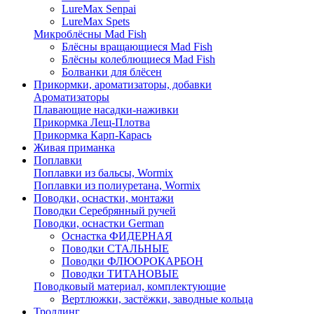
LureMax Senpai
LureMax Spets
Микроблёсны Mad Fish
Блёсны вращающиеся Mad Fish
Блёсны колеблющиеся Mad Fish
Болванки для блёсен
Прикормки, ароматизаторы, добавки
Ароматизаторы
Плавающие насадки-наживки
Прикормка Лещ-Плотва
Прикормка Карп-Карась
Живая приманка
Поплавки
Поплавки из бальсы, Wormix
Поплавки из полиуретана, Wormix
Поводки, оснастки, монтажи
Поводки Серебрянный ручей
Поводки, оснастки German
Оснастка ФИДЕРНАЯ
Поводки СТАЛЬНЫЕ
Поводки ФЛЮОРОКАРБОН
Поводки ТИТАНОВЫЕ
Поводковый материал, комплектующие
Вертлюжки, застёжки, заводные кольца
Троллинг