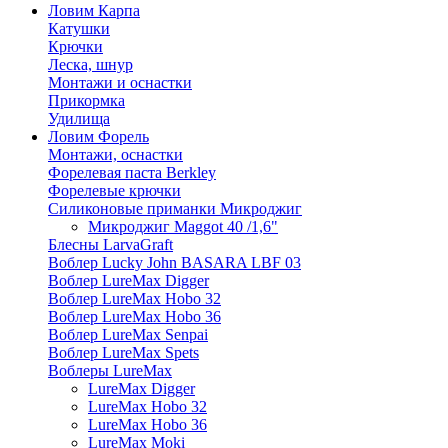
Ловим Карпа
Катушки
Крючки
Леска, шнур
Монтажи и оснастки
Прикормка
Удилища
Ловим Форель
Монтажи, оснастки
Форелевая паста Berkley
Форелевые крючки
Силиконовые приманки Микроджиг
Микроджиг Maggot 40 /1,6"
Блесны LarvaGraft
Воблер Lucky John BASARA LBF 03
Воблер LureMax Digger
Воблер LureMax Hobo 32
Воблер LureMax Hobo 36
Воблер LureMax Senpai
Воблер LureMax Spets
Воблеры LureMax
LureMax Digger
LureMax Hobo 32
LureMax Hobo 36
LureMax Moki