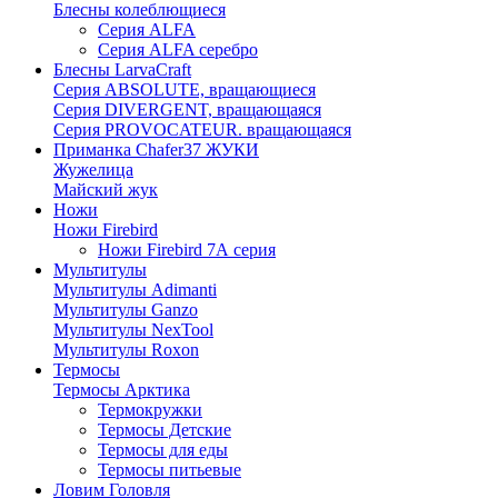
Блесны колеблющиеся
Серия ALFA
Серия ALFA серебро
Блесны LarvaCraft
Серия ABSOLUTE, вращающиеся
Серия DIVERGENT, вращающаяся
Серия PROVOCATEUR. вращающаяся
Приманка Chafer37 ЖУКИ
Жужелица
Майский жук
Ножи
Ножи Firebird
Ножи Firebird 7А серия
Мультитулы
Мультитулы Adimanti
Мультитулы Ganzo
Мультитулы NexTool
Мультитулы Roxon
Термосы
Термосы Арктика
Термокружки
Термосы Детские
Термосы для еды
Термосы питьевые
Ловим Головля