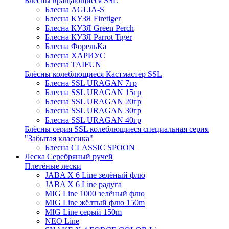
Блёсны вращающиеся SSL
Блесна AGLIA-S
Блесна КУЗЯ Firetiger
Блесна КУЗЯ Green Perch
Блесна КУЗЯ Parrot Tiger
Блесна ФорельКа
Блесна ХАРИУС
Блесна TAIFUN
Блёсны колеблющиеся Кастмастер SSL
Блесна SSL URAGAN 7гр
Блесна SSL URAGAN 15гр
Блесна SSL URAGAN 20гр
Блесна SSL URAGAN 30гр
Блесна SSL URAGAN 40гр
Блёсны серия SSL колеблющиеся специальная серия
"Забытая классика"
Блесна CLASSIC SPOON
Леска Серебряный ручей
Плетёные лески
JABA X 6 Line зелёный флю
JABA X 6 Line радуга
MIG Line 1000 зелёный флю
MIG Line жёлтый флю 150m
MIG Line серый 150m
NEO Line