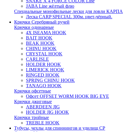
SNAKE X 4 FORCE COLOR Line
JABA Line жёлтый флю
Специальные монофильные лески для ловли КАРПА
Леска CARP SPECIAL 300м. цвет-чёрный.
Крючки Серебряный ручей
Крючки одинарные
4X ISEAMA HOOK
BAIT HOOK
BEAK HOOK
CHINU HOOK
CRYSTAL HOOK
CARLISLE
HOLDER HOOK
LIMERICK HOOK
RINGED HOOK
SPRING CHINU HOOK
TANAGO HOOK
Крючки офсетные
Офсет OFFSET WORM HOOK BIG EYE
Крючки джиговые
ABERDEEN JIG
HOLDER JIG HOOK
Крючки тройные
TREBLE HOOK
Тубусы, чехлы для спиннингов и удилищ СР