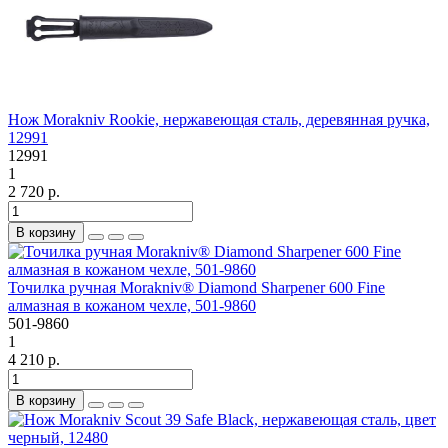
Нож Morakniv Rookie, нержавеющая сталь, деревянная ручка,
12991
12991
1
2 720 р.
В корзину
Точилка ручная Morakniv® Diamond Sharpener 600 Fine
алмазная в кожаном чехле, 501-9860
501-9860
1
4 210 р.
В корзину