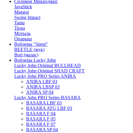
Силикон Микроджиг
JavaStick
Maggot
Swing Impact
Tanta
Tioga
Мотыль
Опарыш
Воблеры "Sprut"
BEETLE (жук)
Bori (малас)
Воблеры Lucky John
Lucky John Original BULLHEAD
Lucky John Original SHAD CRAFT
Lucky John PRO Series ANIRA
ANIRA LBF 03
ANIRA LBSP 03
ANIRA SP 04
Lucky John PRO Series BASARA
BASARA LBF 03
BASARA ATG LBF 03
BASARA F 04
BASARA F 05
BASARA F 07
BASARA SP 04