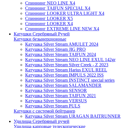
Спиннинг NEO LINE X4
Спиннинг TAIFUN SPECIAL X4
Спиннинг LOOKER ULTRA LIGHT X4
Спиннинг LOOKER X5
Спиннинг LOOKER X4
Спиннинг EXTREME LINE NEW X4
Катушки Серебряный Ручей
Катушки безынерционные
Катушка Silver Stream AMULET 2024
Катушка Silver Stream JIG PRO
Катушка Silver Stream TAIFUN 2024
Катушка Silver Stream NEO LINE EXUL 142gr
Катушка Silver Stream Silver Creek - Z 2023
Катушка Silver Stream Harius EXUL REEL
Катушка Silver Stream IMPULS 2022 ISS
Катушка Silver Stream INSTINCT special series
Катушка Silver Stream SALAMANDER
Катушка Silver Stream SENSOR
Катушка Silver Stream TAIFUN 2021
Катушка Silver Stream VERSUS
Катушка Silver Stream PULS
Катушки с системой бейтранер
Катушка Silver Stream URAGAN BAITRUNNER
Удилища Серебряный ручей
Удилища карповые телескопические