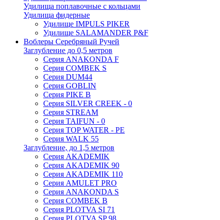
Удилища поплавочные с кольцами
Удилища фидерные
Удилище IMPULS PIKER
Удилище SALAMANDER P&F
Воблеры Серебряный Ручей
Заглубление до 0,5 метров
Серия ANAKONDA F
Серия COMBEK S
Серия DUM44
Серия GOBLIN
Серия PIKE B
Серия SILVER CREEK - 0
Серия STREAM
Серия TAIFUN - 0
Серия TOP WATER - PE
Серия WALK 55
Заглубление, до 1,5 метров
Серия AKADEMIK
Серия AKADEMIK 90
Серия AKADEMIK 110
Серия AMULET PRO
Серия ANAKONDA S
Серия COMBEK B
Серия PLOTVA SI 71
Серия PLOTVA SP 98