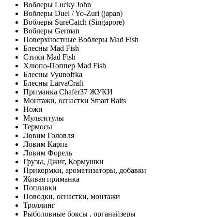
Воблеры Lucky John
Воблеры Duel / Yo-Zuri (japan)
Воблеры SureCatch (Singapore)
Воблеры German
Поверхностные Воблеры Mad Fish
Блесны Mad Fish
Стики Mad Fish
Хлюпо-Поппер Mad Fish
Блесны Vyunoffka
Блесны LarvaCraft
Приманка Chafer37 ЖУКИ
Монтажи, оснастки Smart Baits
Ножи
Мультитулы
Термосы
Ловим Головля
Ловим Карпа
Ловим Форель
Грузы, Джиг, Кормушки
Прикормки, ароматизаторы, добавки
Живая приманка
Поплавки
Поводки, оснастки, монтажи
Троллинг
Рыболовные боксы , органайзеры