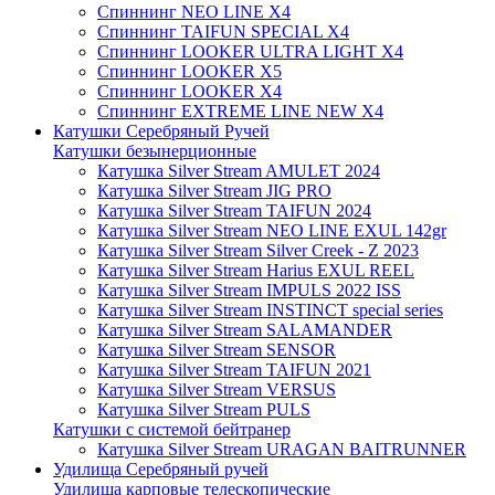
Спиннинг NEO LINE X4
Спиннинг TAIFUN SPECIAL X4
Спиннинг LOOKER ULTRA LIGHT X4
Спиннинг LOOKER X5
Спиннинг LOOKER X4
Спиннинг EXTREME LINE NEW X4
Катушки Серебряный Ручей
Катушки безынерционные
Катушка Silver Stream AMULET 2024
Катушка Silver Stream JIG PRO
Катушка Silver Stream TAIFUN 2024
Катушка Silver Stream NEO LINE EXUL 142gr
Катушка Silver Stream Silver Creek - Z 2023
Катушка Silver Stream Harius EXUL REEL
Катушка Silver Stream IMPULS 2022 ISS
Катушка Silver Stream INSTINCT special series
Катушка Silver Stream SALAMANDER
Катушка Silver Stream SENSOR
Катушка Silver Stream TAIFUN 2021
Катушка Silver Stream VERSUS
Катушка Silver Stream PULS
Катушки с системой бейтранер
Катушка Silver Stream URAGAN BAITRUNNER
Удилища Серебряный ручей
Удилища карповые телескопические