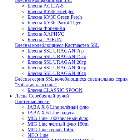
Блёсны вращающиеся SSL
Блесна AGLIA-S
Блесна КУЗЯ Firetiger
Блесна КУЗЯ Green Perch
Блесна КУЗЯ Parrot Tiger
Блесна ФорельКа
Блесна ХАРИУС
Блесна TAIFUN
Блёсны колеблющиеся Кастмастер SSL
Блесна SSL URAGAN 7гр
Блесна SSL URAGAN 15гр
Блесна SSL URAGAN 20гр
Блесна SSL URAGAN 30гр
Блесна SSL URAGAN 40гр
Блёсны серия SSL колеблющиеся специальная серия
"Забытая классика"
Блесна CLASSIC SPOON
Леска Серебряный ручей
Плетёные лески
JABA X 6 Line зелёный флю
JABA X 6 Line радуга
MIG Line 1000 зелёный флю
MIG Line жёлтый флю 150m
MIG Line серый 150m
NEO Line