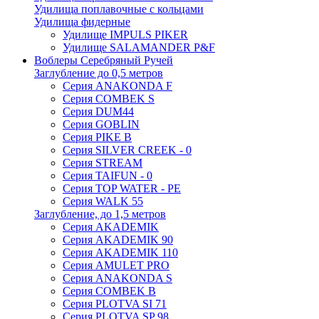
Удилища поплавочные с кольцами
Удилища фидерные
Удилище IMPULS PIKER
Удилище SALAMANDER P&F
Воблеры Серебряный Ручей
Заглубление до 0,5 метров
Серия ANAKONDA F
Серия COMBEK S
Серия DUM44
Серия GOBLIN
Серия PIKE B
Серия SILVER CREEK - 0
Серия STREAM
Серия TAIFUN - 0
Серия TOP WATER - PE
Серия WALK 55
Заглубление, до 1,5 метров
Серия AKADEMIK
Серия AKADEMIK 90
Серия AKADEMIK 110
Серия AMULET PRO
Серия ANAKONDA S
Серия COMBEK B
Серия PLOTVA SI 71
Серия PLOTVA SP 98