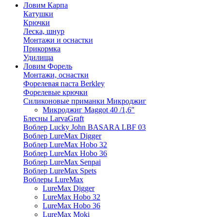
Ловим Карпа
Катушки
Крючки
Леска, шнур
Монтажи и оснастки
Прикормка
Удилища
Ловим Форель
Монтажи, оснастки
Форелевая паста Berkley
Форелевые крючки
Силиконовые приманки Микроджиг
Микроджиг Maggot 40 /1,6"
Блесны LarvaGraft
Воблер Lucky John BASARA LBF 03
Воблер LureMax Digger
Воблер LureMax Hobo 32
Воблер LureMax Hobo 36
Воблер LureMax Senpai
Воблер LureMax Spets
Воблеры LureMax
LureMax Digger
LureMax Hobo 32
LureMax Hobo 36
LureMax Moki