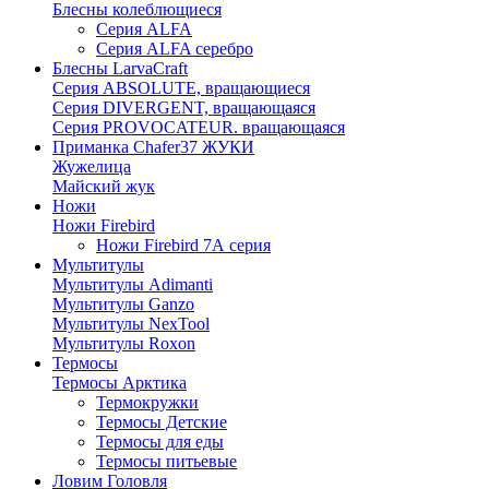
Блесны колеблющиеся
Серия ALFA
Серия ALFA серебро
Блесны LarvaCraft
Серия ABSOLUTE, вращающиеся
Серия DIVERGENT, вращающаяся
Серия PROVOCATEUR. вращающаяся
Приманка Chafer37 ЖУКИ
Жужелица
Майский жук
Ножи
Ножи Firebird
Ножи Firebird 7А серия
Мультитулы
Мультитулы Adimanti
Мультитулы Ganzo
Мультитулы NexTool
Мультитулы Roxon
Термосы
Термосы Арктика
Термокружки
Термосы Детские
Термосы для еды
Термосы питьевые
Ловим Головля