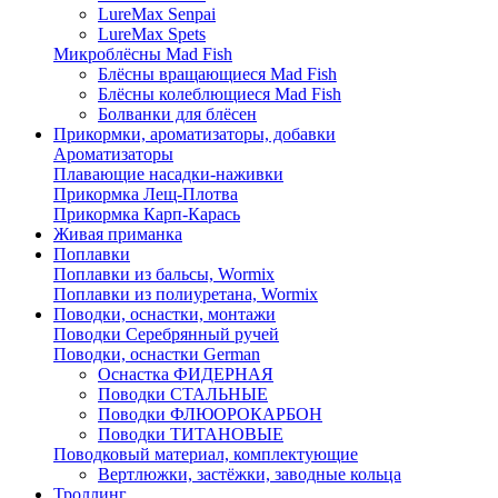
LureMax Senpai
LureMax Spets
Микроблёсны Mad Fish
Блёсны вращающиеся Mad Fish
Блёсны колеблющиеся Mad Fish
Болванки для блёсен
Прикормки, ароматизаторы, добавки
Ароматизаторы
Плавающие насадки-наживки
Прикормка Лещ-Плотва
Прикормка Карп-Карась
Живая приманка
Поплавки
Поплавки из бальсы, Wormix
Поплавки из полиуретана, Wormix
Поводки, оснастки, монтажи
Поводки Серебрянный ручей
Поводки, оснастки German
Оснастка ФИДЕРНАЯ
Поводки СТАЛЬНЫЕ
Поводки ФЛЮОРОКАРБОН
Поводки ТИТАНОВЫЕ
Поводковый материал, комплектующие
Вертлюжки, застёжки, заводные кольца
Троллинг