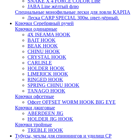
SNAKE X 4 FORCE COLOR Line
JABA Line жёлтый флю
Специальные монофильные лески для ловли КАРПА
Леска CARP SPECIAL 300м. цвет-чёрный.
Крючки Серебряный ручей
Крючки одинарные
4X ISEAMA HOOK
BAIT HOOK
BEAK HOOK
CHINU HOOK
CRYSTAL HOOK
CARLISLE
HOLDER HOOK
LIMERICK HOOK
RINGED HOOK
SPRING CHINU HOOK
TANAGO HOOK
Крючки офсетные
Офсет OFFSET WORM HOOK BIG EYE
Крючки джиговые
ABERDEEN JIG
HOLDER JIG HOOK
Крючки тройные
TREBLE HOOK
Тубусы, чехлы для спиннингов и удилищ СР