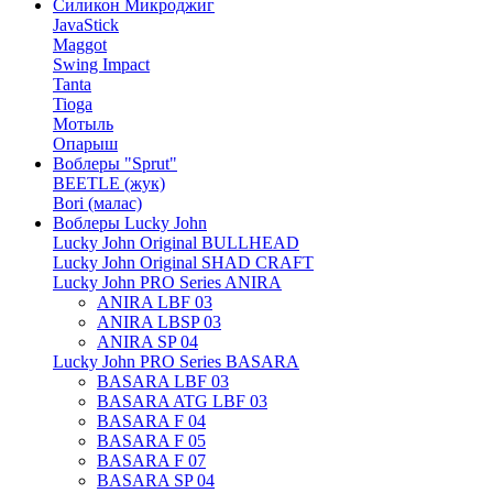
Силикон Микроджиг
JavaStick
Maggot
Swing Impact
Tanta
Tioga
Мотыль
Опарыш
Воблеры "Sprut"
BEETLE (жук)
Bori (малас)
Воблеры Lucky John
Lucky John Original BULLHEAD
Lucky John Original SHAD CRAFT
Lucky John PRO Series ANIRA
ANIRA LBF 03
ANIRA LBSP 03
ANIRA SP 04
Lucky John PRO Series BASARA
BASARA LBF 03
BASARA ATG LBF 03
BASARA F 04
BASARA F 05
BASARA F 07
BASARA SP 04