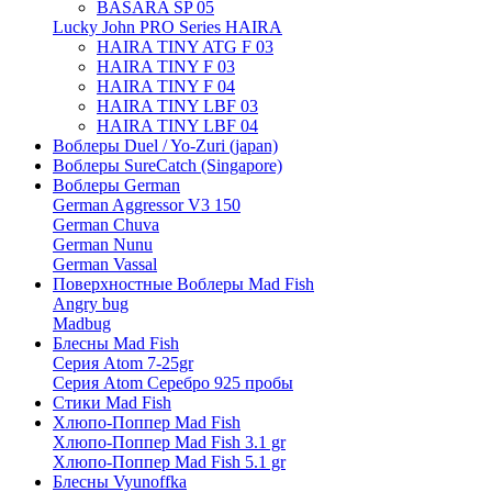
BASARA SP 05
Lucky John PRO Series HAIRA
HAIRA TINY ATG F 03
HAIRA TINY F 03
HAIRA TINY F 04
HAIRA TINY LBF 03
HAIRA TINY LBF 04
Воблеры Duel / Yo-Zuri (japan)
Воблеры SureCatch (Singapore)
Воблеры German
German Aggressor V3 150
German Chuva
German Nunu
German Vassal
Поверхностные Воблеры Mad Fish
Angry bug
Madbug
Блесны Mad Fish
Серия Atom 7-25gr
Серия Atom Серебро 925 пробы
Стики Mad Fish
Хлюпо-Поппер Mad Fish
Хлюпо-Поппер Mad Fish 3.1 gr
Хлюпо-Поппер Mad Fish 5.1 gr
Блесны Vyunoffka