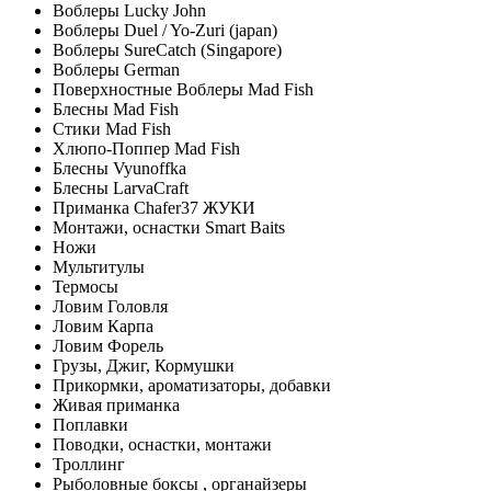
Воблеры Lucky John
Воблеры Duel / Yo-Zuri (japan)
Воблеры SureCatch (Singapore)
Воблеры German
Поверхностные Воблеры Mad Fish
Блесны Mad Fish
Стики Mad Fish
Хлюпо-Поппер Mad Fish
Блесны Vyunoffka
Блесны LarvaCraft
Приманка Chafer37 ЖУКИ
Монтажи, оснастки Smart Baits
Ножи
Мультитулы
Термосы
Ловим Головля
Ловим Карпа
Ловим Форель
Грузы, Джиг, Кормушки
Прикормки, ароматизаторы, добавки
Живая приманка
Поплавки
Поводки, оснастки, монтажи
Троллинг
Рыболовные боксы , органайзеры