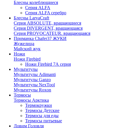
Блесны колеблющиеся
Серия ALFA
Серия ALFA серебро
Блесны LarvaCraft
Серия ABSOLUTE, вращающиеся
Серия DIVERGENT, вращающаяся
Серия PROVOCATEUR. вращающаяся
Приманка Chafer37 ЖУКИ
Жужелица
Майский жук
Ножи
Ножи Firebird
Ножи Firebird 7А серия
Мультитулы
Мультитулы Adimanti
Мультитулы Ganzo
Мультитулы NexTool
Мультитулы Roxon
Термосы
Термосы Арктика
Термокружки
Термосы Детские
Термосы для еды
Термосы питьевые
Ловим Головля