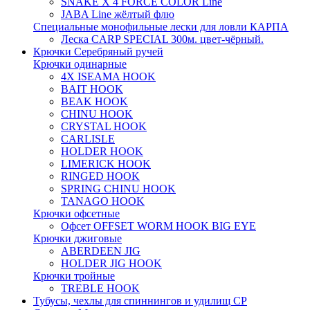
SNAKE X 4 FORCE COLOR Line
JABA Line жёлтый флю
Специальные монофильные лески для ловли КАРПА
Леска CARP SPECIAL 300м. цвет-чёрный.
Крючки Серебряный ручей
Крючки одинарные
4X ISEAMA HOOK
BAIT HOOK
BEAK HOOK
CHINU HOOK
CRYSTAL HOOK
CARLISLE
HOLDER HOOK
LIMERICK HOOK
RINGED HOOK
SPRING CHINU HOOK
TANAGO HOOK
Крючки офсетные
Офсет OFFSET WORM HOOK BIG EYE
Крючки джиговые
ABERDEEN JIG
HOLDER JIG HOOK
Крючки тройные
TREBLE HOOK
Тубусы, чехлы для спиннингов и удилищ СР