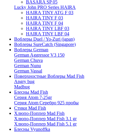
BASARA SP 05
Lucky John PRO Series HAIRA
HAIRA TINY ATG F 03
HAIRA TINY F 03
HAIRA TINY F 04
HAIRA TINY LBF 03
HAIRA TINY LBF 04
Воблеры Duel / Yo-Zuri (japan)
Воблеры SureCatch (Singapore)
Воблеры German
German Aggressor V3 150
German Chuva
German Nunu
German Vassal
Поверхностные Воблеры Mad Fish
Angry bug
Madbug
Блесны Mad Fish
Серия Atom 7-25gr
Серия Atom Серебро 925 пробы
Стики Mad Fish
Хлюпо-Поппер Mad Fish
Хлюпо-Поппер Mad Fish 3.1 gr
Хлюпо-Поппер Mad Fish 5.1 gr
Блесны Vyunoffka