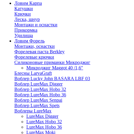
Ловим Карпа
Катушки
Крючки
Леска, шнур
Монтажи и оснастки
Прикормка
Удилища
Ловим Форель
Монтажи, оснастки
Форелевая паста Berkley
Форелевые крючки
Силиконовые приманки Микроджиг
Микроджиг Maggot 40 /1,6"
Блесны LarvaGraft
Воблер Lucky John BASARA LBF 03
Воблер LureMax Digger
Воблер LureMax Hobo 32
Воблер LureMax Hobo 36
Воблер LureMax Senpai
Воблер LureMax Spets
Воблеры LureMax
LureMax Digger
LureMax Hobo 32
LureMax Hobo 36
LureMax Moki