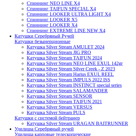
Спиннинг NEO LINE X4
Спиннинг TAIFUN SPECIAL X4
Спиннинг LOOKER ULTRA LIGHT X4
Спиннинг LOOKER X5
Спиннинг LOOKER X4
Спиннинг EXTREME LINE NEW X4
Катушки Серебряный Ручей
Катушки безынерционные
Катушка Silver Stream AMULET 2024
Катушка Silver Stream JIG PRO
Катушка Silver Stream TAIFUN 2024
Катушка Silver Stream NEO LINE EXUL 142gr
Катушка Silver Stream Silver Creek - Z 2023
Катушка Silver Stream Harius EXUL REEL
Катушка Silver Stream IMPULS 2022 ISS
Катушка Silver Stream INSTINCT special series
Катушка Silver Stream SALAMANDER
Катушка Silver Stream SENSOR
Катушка Silver Stream TAIFUN 2021
Катушка Silver Stream VERSUS
Катушка Silver Stream PULS
Катушки с системой бейтранер
Катушка Silver Stream URAGAN BAITRUNNER
Удилища Серебряный ручей
Удилища карповые телескопические