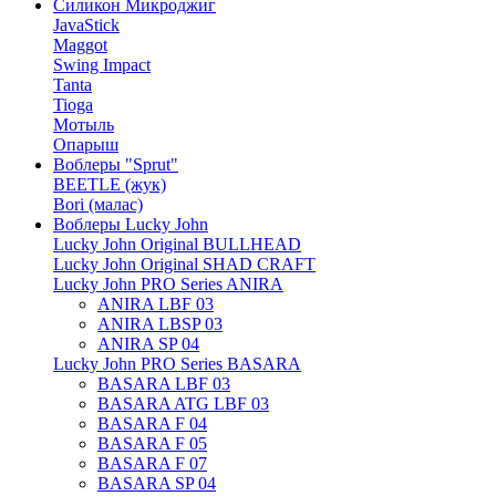
Силикон Микроджиг
JavaStick
Maggot
Swing Impact
Tanta
Tioga
Мотыль
Опарыш
Воблеры "Sprut"
BEETLE (жук)
Bori (малас)
Воблеры Lucky John
Lucky John Original BULLHEAD
Lucky John Original SHAD CRAFT
Lucky John PRO Series ANIRA
ANIRA LBF 03
ANIRA LBSP 03
ANIRA SP 04
Lucky John PRO Series BASARA
BASARA LBF 03
BASARA ATG LBF 03
BASARA F 04
BASARA F 05
BASARA F 07
BASARA SP 04