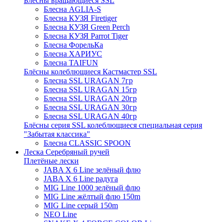
Блёсны вращающиеся SSL
Блесна AGLIA-S
Блесна КУЗЯ Firetiger
Блесна КУЗЯ Green Perch
Блесна КУЗЯ Parrot Tiger
Блесна ФорельКа
Блесна ХАРИУС
Блесна TAIFUN
Блёсны колеблющиеся Кастмастер SSL
Блесна SSL URAGAN 7гр
Блесна SSL URAGAN 15гр
Блесна SSL URAGAN 20гр
Блесна SSL URAGAN 30гр
Блесна SSL URAGAN 40гр
Блёсны серия SSL колеблющиеся специальная серия
"Забытая классика"
Блесна CLASSIC SPOON
Леска Серебряный ручей
Плетёные лески
JABA X 6 Line зелёный флю
JABA X 6 Line радуга
MIG Line 1000 зелёный флю
MIG Line жёлтый флю 150m
MIG Line серый 150m
NEO Line