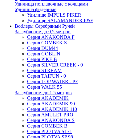
Удилища поплавочные с кольцами
Удилища фидерные
Удилище IMPULS PIKER
Удилище SALAMANDER P&F
Воблеры Серебряный Ручей
Заглубление до 0,5 метров
Серия ANAKONDA F
Серия COMBEK S
Серия DUM44
Серия GOBLIN
Серия PIKE B
Серия SILVER CREEK - 0
Серия STREAM
Серия TAIFUN - 0
Серия TOP WATER - PE
Серия WALK 55
Заглубление, до 1,5 метров
Серия AKADEMIK
Серия AKADEMIK 90
Серия AKADEMIK 110
Серия AMULET PRO
Серия ANAKONDA S
Серия COMBEK B
Серия PLOTVA SI 71
Серия PLOTVA SP 98