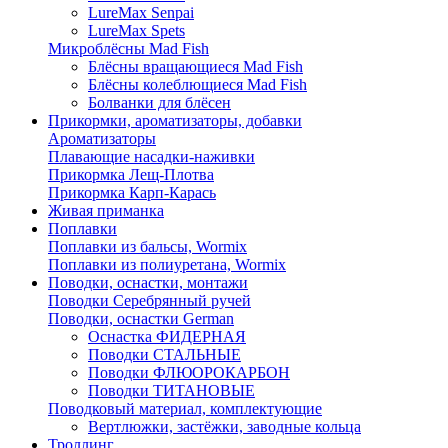
LureMax Senpai
LureMax Spets
Микроблёсны Mad Fish
Блёсны вращающиеся Mad Fish
Блёсны колеблющиеся Mad Fish
Болванки для блёсен
Прикормки, ароматизаторы, добавки
Ароматизаторы
Плавающие насадки-наживки
Прикормка Лещ-Плотва
Прикормка Карп-Карась
Живая приманка
Поплавки
Поплавки из бальсы, Wormix
Поплавки из полиуретана, Wormix
Поводки, оснастки, монтажи
Поводки Серебрянный ручей
Поводки, оснастки German
Оснастка ФИДЕРНАЯ
Поводки СТАЛЬНЫЕ
Поводки ФЛЮОРОКАРБОН
Поводки ТИТАНОВЫЕ
Поводковый материал, комплектующие
Вертлюжки, застёжки, заводные кольца
Троллинг