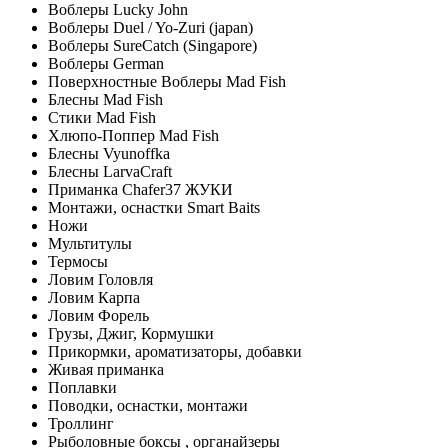
Воблеры Lucky John
Воблеры Duel / Yo-Zuri (japan)
Воблеры SureCatch (Singapore)
Воблеры German
Поверхностные Воблеры Mad Fish
Блесны Mad Fish
Стики Mad Fish
Хлюпо-Поппер Mad Fish
Блесны Vyunoffka
Блесны LarvaCraft
Приманка Chafer37 ЖУКИ
Монтажи, оснастки Smart Baits
Ножи
Мультитулы
Термосы
Ловим Головля
Ловим Карпа
Ловим Форель
Грузы, Джиг, Кормушки
Прикормки, ароматизаторы, добавки
Живая приманка
Поплавки
Поводки, оснастки, монтажи
Троллинг
Рыболовные боксы , органайзеры