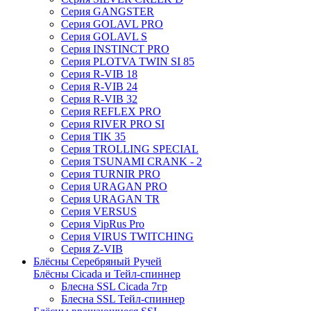
Серия GANGSTER
Серия GOLAVL PRO
Серия GOLAVL S
Серия INSTINCT PRO
Серия PLOTVA TWIN SI 85
Серия R-VIB 18
Серия R-VIB 24
Серия R-VIB 32
Серия REFLEX PRO
Серия RIVER PRO SI
Серия TIK 35
Серия TROLLING SPECIAL
Серия TSUNAMI CRANK - 2
Серия TURNIR PRO
Серия URAGAN PRO
Серия URAGAN TR
Серия VERSUS
Серия VipRus Pro
Серия VIRUS TWITCHING
Серия Z-VIB
Блёсны Серебряный Ручей
Блёсны Cicada и Тейл-спиннер
Блесна SSL Cicada 7гр
Блесна SSL Тейл-спиннер