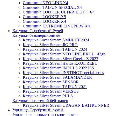
Спиннинг NEO LINE X4
Спиннинг TAIFUN SPECIAL X4
Спиннинг LOOKER ULTRA LIGHT X4
Спиннинг LOOKER X5
Спиннинг LOOKER X4
Спиннинг EXTREME LINE NEW X4
Катушки Серебряный Ручей
Катушки безынерционные
Катушка Silver Stream AMULET 2024
Катушка Silver Stream JIG PRO
Катушка Silver Stream TAIFUN 2024
Катушка Silver Stream NEO LINE EXUL 142gr
Катушка Silver Stream Silver Creek - Z 2023
Катушка Silver Stream Harius EXUL REEL
Катушка Silver Stream IMPULS 2022 ISS
Катушка Silver Stream INSTINCT special series
Катушка Silver Stream SALAMANDER
Катушка Silver Stream SENSOR
Катушка Silver Stream TAIFUN 2021
Катушка Silver Stream VERSUS
Катушка Silver Stream PULS
Катушки с системой бейтранер
Катушка Silver Stream URAGAN BAITRUNNER
Удилища Серебряный ручей
Удилища карповые телескопические