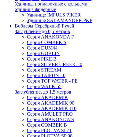
Удилища поплавочные с кольцами
Удилища фидерные
Удилище IMPULS PIKER
Удилище SALAMANDER P&F
Воблеры Серебряный Ручей
Заглубление до 0,5 метров
Серия ANAKONDA F
Серия COMBEK S
Серия DUM44
Серия GOBLIN
Серия PIKE B
Серия SILVER CREEK - 0
Серия STREAM
Серия TAIFUN - 0
Серия TOP WATER - PE
Серия WALK 55
Заглубление, до 1,5 метров
Серия AKADEMIK
Серия AKADEMIK 90
Серия AKADEMIK 110
Серия AMULET PRO
Серия ANAKONDA S
Серия COMBEK B
Серия PLOTVA SI 71
Серия PLOTVA SP 98