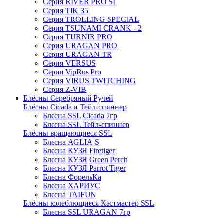
Серия RIVER PRO SI
Серия TIK 35
Серия TROLLING SPECIAL
Серия TSUNAMI CRANK - 2
Серия TURNIR PRO
Серия URAGAN PRO
Серия URAGAN TR
Серия VERSUS
Серия VipRus Pro
Серия VIRUS TWITCHING
Серия Z-VIB
Блёсны Серебряный Ручей
Блёсны Cicada и Тейл-спиннер
Блесна SSL Cicada 7гр
Блесна SSL Тейл-спиннер
Блёсны вращающиеся SSL
Блесна AGLIA-S
Блесна КУЗЯ Firetiger
Блесна КУЗЯ Green Perch
Блесна КУЗЯ Parrot Tiger
Блесна ФорельКа
Блесна ХАРИУС
Блесна TAIFUN
Блёсны колеблющиеся Кастмастер SSL
Блесна SSL URAGAN 7гр