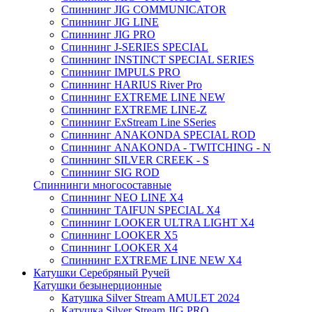
Спиннинг JIG COMMUNICATOR
Спиннинг JIG LINE
Спиннинг JIG PRO
Спиннинг J-SERIES SPECIAL
Спиннинг INSTINCT SPECIAL SERIES
Спиннинг IMPULS PRO
Спиннинг HARIUS River Pro
Спиннинг EXTREME LINE NEW
Спиннинг EXTREME LINE-Z
Спиннинг ExStream Line SSeries
Спиннинг ANAKONDA SPECIAL ROD
Спиннинг ANAKONDA - TWITCHING - N
Спиннинг SILVER CREEK - S
Спиннинг SIG ROD
Спиннинги многосоставные
Спиннинг NEO LINE X4
Спиннинг TAIFUN SPECIAL X4
Спиннинг LOOKER ULTRA LIGHT X4
Спиннинг LOOKER X5
Спиннинг LOOKER X4
Спиннинг EXTREME LINE NEW X4
Катушки Серебряный Ручей
Катушки безынерционные
Катушка Silver Stream AMULET 2024
Катушка Silver Stream JIG PRO