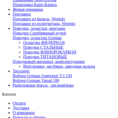
Прикормка Карп-Карась
Живая приманка
Поплавки
Поплавки из бальсы, Wormix
Поплавки из полиуретана, Wormix
Поводки, оснастки, монтажи
Поводки Серебрянный ручей
Поводки, оснастки German
Оснастка ФИДЕРНАЯ
Поводки СТАЛЬНЫЕ
Поводки ФЛЮОРОКАРБОН
Поводки ТИТАНОВЫЕ
Поводковый материал, комплектующие
Вертлюжки, застёжки, заводные кольца
Троллинг
Воблер German Aggressor V3 150
Воблер German Vassal 190
Рыболовные боксы , органайзеры
Каталог
Оплата
Доставка
О компании
Новости и обзоры