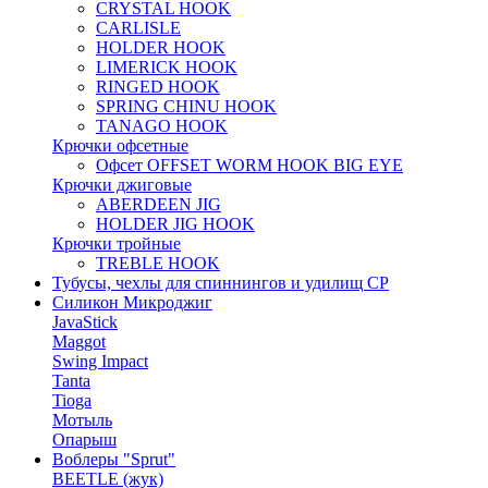
CRYSTAL HOOK
CARLISLE
HOLDER HOOK
LIMERICK HOOK
RINGED HOOK
SPRING CHINU HOOK
TANAGO HOOK
Крючки офсетные
Офсет OFFSET WORM HOOK BIG EYE
Крючки джиговые
ABERDEEN JIG
HOLDER JIG HOOK
Крючки тройные
TREBLE HOOK
Тубусы, чехлы для спиннингов и удилищ СР
Силикон Микроджиг
JavaStick
Maggot
Swing Impact
Tanta
Tioga
Мотыль
Опарыш
Воблеры "Sprut"
BEETLE (жук)