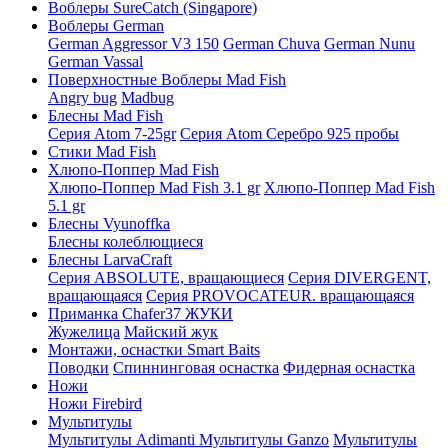
Воблеры SureCatch (Singapore)
Воблеры German
German Aggressor V3 150
German Chuva
German Nunu
German Vassal
Поверхностные Воблеры Mad Fish
Angry bug
Madbug
Блесны Mad Fish
Серия Atom 7-25gr
Серия Atom Серебро 925 пробы
Стики Mad Fish
Хлюпо-Поппер Mad Fish
Хлюпо-Поппер Mad Fish 3.1 gr
Хлюпо-Поппер Mad Fish
5.1 gr
Блесны Vyunoffka
Блесны колеблющиеся
Блесны LarvaCraft
Серия ABSOLUTE, вращающиеся
Серия DIVERGENT,
вращающаяся
Серия PROVOCATEUR. вращающаяся
Приманка Chafer37 ЖУКИ
Жужелица
Майский жук
Монтажи, оснастки Smart Baits
Поводки
Спиннинговая оснастка
Фидерная оснастка
Ножи
Ножи Firebird
Мультитулы
Мультитулы Adimanti
Мультитулы Ganzo
Мультитулы