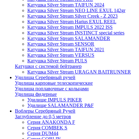
Катушка Silver Stream TAIFUN 2024
Катушка Silver Stream NEO LINE EXUL 142gr
Катушка Silver Stream Silver Creek - Z 2023
Катушка Silver Stream Harius EXUL REEL
Катушка Silver Stream IMPULS 2022 ISS
Катушка Silver Stream INSTINCT special series
Катушка Silver Stream SALAMANDER
Катушка Silver Stream SENSOR
Катушка Silver Stream TAIFUN 2021
Катушка Silver Stream VERSUS
Катушка Silver Stream PULS
Катушки с системой бейтранер
Катушка Silver Stream URAGAN BAITRUNNER
Удилища Серебряный ручей
Удилища карповые телескопические
Удилища поплавочные с кольцами
Удилища фидерные
Удилище IMPULS PIKER
Удилище SALAMANDER P&F
Воблеры Серебряный Ручей
Заглубление до 0,5 метров
Серия ANAKONDA F
Серия COMBEK S
Серия DUM44
Серия GOBLIN