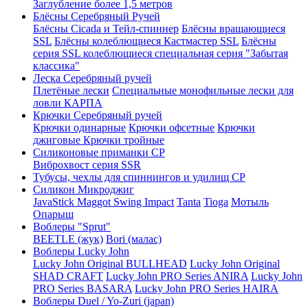
Заглубление более 1,5 метров
Блёсны Серебряный Ручей
Блёсны Cicada и Тейл-спиннер
Блёсны вращающиеся
SSL
Блёсны колеблющиеся Кастмастер SSL
Блёсны
серия SSL колеблющиеся специальная серия "Забытая
классика"
Леска Серебряный ручей
Плетёные лески
Специальные монофильные лески для
ловли КАРПА
Крючки Серебряный ручей
Крючки одинарные
Крючки офсетные
Крючки
джиговые
Крючки тройные
Силиконовые приманки СР
Виброхвост серия SSR
Тубусы, чехлы для спиннингов и удилищ СР
Силикон Микроджиг
JavaStick
Maggot
Swing Impact
Tanta
Tioga
Мотыль
Опарыш
Воблеры "Sprut"
BEETLE (жук)
Bori (малас)
Воблеры Lucky John
Lucky John Original BULLHEAD
Lucky John Original
SHAD CRAFT
Lucky John PRO Series ANIRA
Lucky John
PRO Series BASARA
Lucky John PRO Series HAIRA
Воблеры Duel / Yo-Zuri (japan)