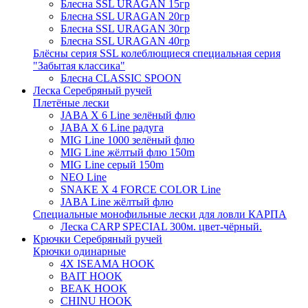
Блесна SSL URAGAN 15гр
Блесна SSL URAGAN 20гр
Блесна SSL URAGAN 30гр
Блесна SSL URAGAN 40гр
Блёсны серия SSL колеблющиеся специальная серия
"Забытая классика"
Блесна CLASSIC SPOON
Леска Серебряный ручей
Плетёные лески
JABA X 6 Line зелёный флю
JABA X 6 Line радуга
MIG Line 1000 зелёный флю
MIG Line жёлтый флю 150m
MIG Line серый 150m
NEO Line
SNAKE X 4 FORCE COLOR Line
JABA Line жёлтый флю
Специальные монофильные лески для ловли КАРПА
Леска CARP SPECIAL 300м. цвет-чёрный.
Крючки Серебряный ручей
Крючки одинарные
4X ISEAMA HOOK
BAIT HOOK
BEAK HOOK
CHINU HOOK