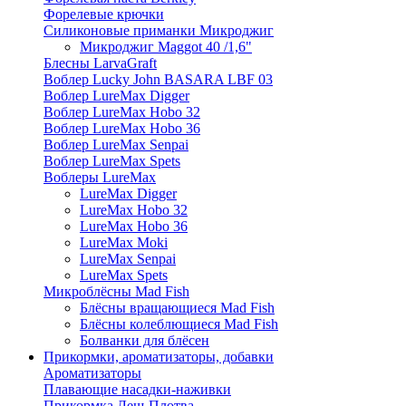
Форелевые крючки
Силиконовые приманки Микроджиг
Микроджиг Maggot 40 /1,6"
Блесны LarvaGraft
Воблер Lucky John BASARA LBF 03
Воблер LureMax Digger
Воблер LureMax Hobo 32
Воблер LureMax Hobo 36
Воблер LureMax Senpai
Воблер LureMax Spets
Воблеры LureMax
LureMax Digger
LureMax Hobo 32
LureMax Hobo 36
LureMax Moki
LureMax Senpai
LureMax Spets
Микроблёсны Mad Fish
Блёсны вращающиеся Mad Fish
Блёсны колеблющиеся Mad Fish
Болванки для блёсен
Прикормки, ароматизаторы, добавки
Ароматизаторы
Плавающие насадки-наживки
Прикормка Лещ-Плотва