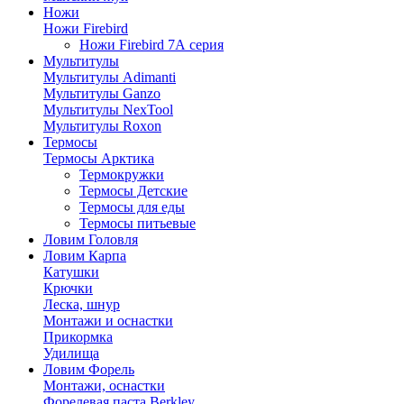
Ножи
Ножи Firebird
Ножи Firebird 7А серия
Мультитулы
Мультитулы Adimanti
Мультитулы Ganzo
Мультитулы NexTool
Мультитулы Roxon
Термосы
Термосы Арктика
Термокружки
Термосы Детские
Термосы для еды
Термосы питьевые
Ловим Головля
Ловим Карпа
Катушки
Крючки
Леска, шнур
Монтажи и оснастки
Прикормка
Удилища
Ловим Форель
Монтажи, оснастки
Форелевая паста Berkley