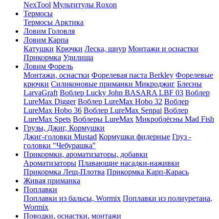
NexTool
Мультитулы Roxon
Термосы
Термосы Арктика
Ловим Головля
Ловим Карпа
Катушки
Крючки
Леска, шнур
Монтажи и оснастки
Прикормка
Удилища
Ловим Форель
Монтажи, оснастки
Форелевая паста Berkley
Форелевые
крючки
Силиконовые приманки Микроджиг
Блесны
LarvaGraft
Воблер Lucky John BASARA LBF 03
Воблер
LureMax Digger
Воблер LureMax Hobo 32
Воблер
LureMax Hobo 36
Воблер LureMax Senpai
Воблер
LureMax Spets
Воблеры LureMax
Микроблёсны Mad Fish
Грузы, Джиг, Кормушки
Джиг-головки Mustad
Кормушки фидерные
Груз -
головки "Чебурашка"
Прикормки, ароматизаторы, добавки
Ароматизаторы
Плавающие насадки-наживки
Прикормка Лещ-Плотва
Прикормка Карп-Карась
Живая приманка
Поплавки
Поплавки из бальсы, Wormix
Поплавки из полиуретана,
Wormix
Поводки, оснастки, монтажи