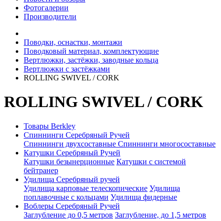
Фотогалерии
Производители
Поводки, оснастки, монтажи
Поводковый материал, комплектующие
Вертлюжки, застёжки, заводные кольца
Вертлюжки с застёжками
ROLLING SWIVEL / CORK
ROLLING SWIVEL / CORK
Товары Berkley
Спиннинги Серебряный Ручей
Спиннинги двухсоставные
Спиннинги многосоставные
Катушки Серебряный Ручей
Катушки безынерционные
Катушки с системой
бейтранер
Удилища Серебряный ручей
Удилища карповые телескопические
Удилища
поплавочные с кольцами
Удилища фидерные
Воблеры Серебряный Ручей
Заглубление до 0,5 метров
Заглубление, до 1,5 метров