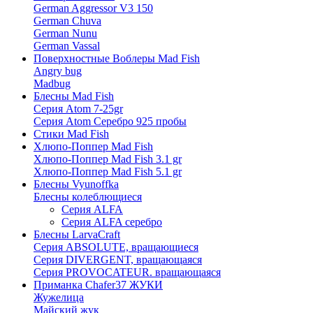
German Aggressor V3 150
German Chuva
German Nunu
German Vassal
Поверхностные Воблеры Mad Fish
Angry bug
Madbug
Блесны Mad Fish
Серия Atom 7-25gr
Серия Atom Серебро 925 пробы
Стики Mad Fish
Хлюпо-Поппер Mad Fish
Хлюпо-Поппер Mad Fish 3.1 gr
Хлюпо-Поппер Mad Fish 5.1 gr
Блесны Vyunoffka
Блесны колеблющиеся
Серия ALFA
Серия ALFA серебро
Блесны LarvaCraft
Серия ABSOLUTE, вращающиеся
Серия DIVERGENT, вращающаяся
Серия PROVOCATEUR. вращающаяся
Приманка Chafer37 ЖУКИ
Жужелица
Майский жук