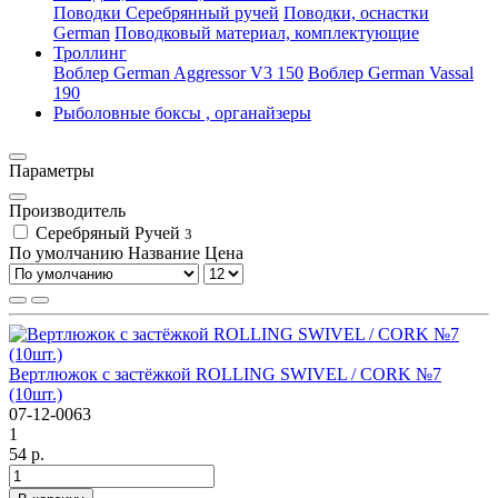
Поводки Серебрянный ручей
Поводки, оснастки
German
Поводковый материал, комплектующие
Троллинг
Воблер German Aggressor V3 150
Воблер German Vassal
190
Рыболовные боксы , органайзеры
Параметры
Производитель
Серебряный Ручей
3
По умолчанию
Название
Цена
Вертлюжок с застёжкой ROLLING SWIVEL / CORK №7
(10шт.)
07-12-0063
1
54 р.