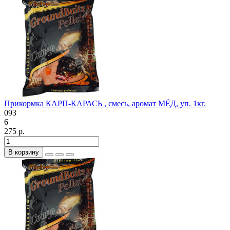
Прикормка КАРП-КАРАСЬ , смесь, аромат МЁД, уп. 1кг.
093
6
275 р.
В корзину