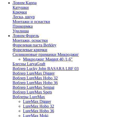
Ловим Карпа
Катушки
Крючки
Леска, шнур
Монтажи и оснастки
Прикормка
Удилища
Ловим Форель
Монтажи, оснастки
Форелевая паста Berkley
Форелевые крючки
Силиконовые приманки Микроджиг
Микроджиг Maggot 40 /1,6"
Блесны LarvaGraft
Воблер Lucky John BASARA LBF 03
Воблер LureMax Digger
Воблер LureMax Hobo 32
Воблер LureMax Hobo 36
Воблер LureMax Senpai
Воблер LureMax Spets
Воблеры LureMax
LureMax Digger
LureMax Hobo 32
LureMax Hobo 36
LureMax Moki