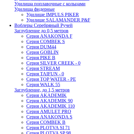
Удилища поплавочные с кольцами
Удилища фидерные
Удилище IMPULS PIKER
Удилище SALAMANDER P&F
Воблеры Серебряный Ручей
Заглубление до 0,5 метров
Серия ANAKONDA F
Серия COMBEK S
Серия DUM44
Серия GOBLIN
Серия PIKE B
Серия SILVER CREEK - 0
Серия STREAM
Серия TAIFUN - 0
Серия TOP WATER - PE
Серия WALK 55
Заглубление, до 1,5 метров
Серия AKADEMIK
Серия AKADEMIK 90
Серия AKADEMIK 110
Серия AMULET PRO
Серия ANAKONDA S
Серия COMBEK B
Серия PLOTVA SI 71
Серия PLOTVA SP 98