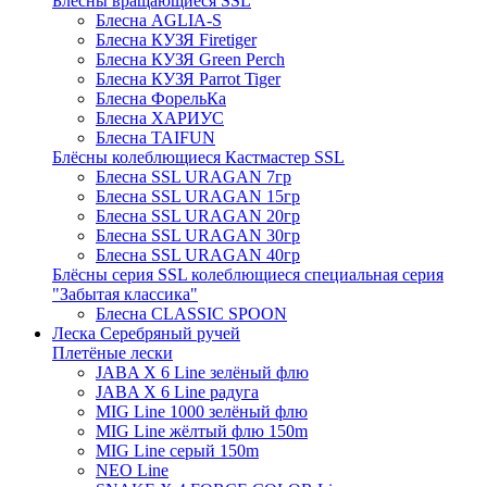
Блёсны вращающиеся SSL
Блесна AGLIA-S
Блесна КУЗЯ Firetiger
Блесна КУЗЯ Green Perch
Блесна КУЗЯ Parrot Tiger
Блесна ФорельКа
Блесна ХАРИУС
Блесна TAIFUN
Блёсны колеблющиеся Кастмастер SSL
Блесна SSL URAGAN 7гр
Блесна SSL URAGAN 15гр
Блесна SSL URAGAN 20гр
Блесна SSL URAGAN 30гр
Блесна SSL URAGAN 40гр
Блёсны серия SSL колеблющиеся специальная серия
"Забытая классика"
Блесна CLASSIC SPOON
Леска Серебряный ручей
Плетёные лески
JABA X 6 Line зелёный флю
JABA X 6 Line радуга
MIG Line 1000 зелёный флю
MIG Line жёлтый флю 150m
MIG Line серый 150m
NEO Line