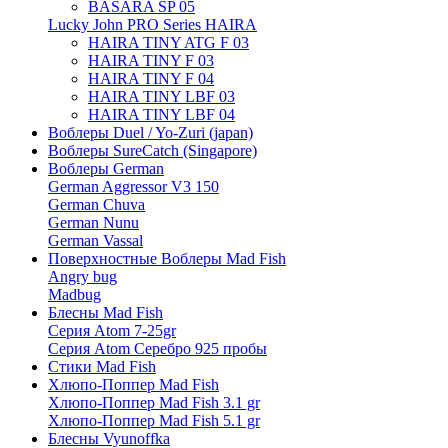
BASARA SP 05
Lucky John PRO Series HAIRA
HAIRA TINY ATG F 03
HAIRA TINY F 03
HAIRA TINY F 04
HAIRA TINY LBF 03
HAIRA TINY LBF 04
Воблеры Duel / Yo-Zuri (japan)
Воблеры SureCatch (Singapore)
Воблеры German
German Aggressor V3 150
German Chuva
German Nunu
German Vassal
Поверхностные Воблеры Mad Fish
Angry bug
Madbug
Блесны Mad Fish
Серия Atom 7-25gr
Серия Atom Серебро 925 пробы
Стики Mad Fish
Хлюпо-Поппер Mad Fish
Хлюпо-Поппер Mad Fish 3.1 gr
Хлюпо-Поппер Mad Fish 5.1 gr
Блесны Vyunoffka