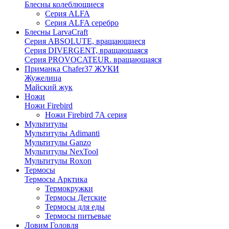
Блесны колеблющиеся
Серия ALFA
Серия ALFA серебро
Блесны LarvaCraft
Серия ABSOLUTE, вращающиеся
Серия DIVERGENT, вращающаяся
Серия PROVOCATEUR. вращающаяся
Приманка Chafer37 ЖУКИ
Жужелица
Майский жук
Ножи
Ножи Firebird
Ножи Firebird 7А серия
Мультитулы
Мультитулы Adimanti
Мультитулы Ganzo
Мультитулы NexTool
Мультитулы Roxon
Термосы
Термосы Арктика
Термокружки
Термосы Детские
Термосы для еды
Термосы питьевые
Ловим Головля