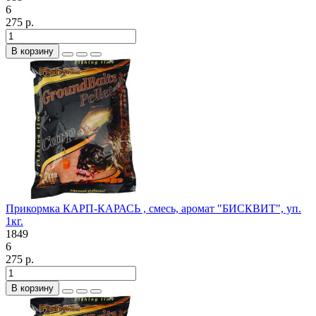
6
275 р.
В корзину
Прикормка КАРП-КАРАСЬ , смесь, аромат "БИСКВИТ", уп.
1кг.
1849
6
275 р.
В корзину