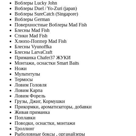
Воблеры Lucky John
Воблеры Duel / Yo-Zuri (japan)
Воблеры SureCatch (Singapore)
Воблеры German
Поверхностные Воблеры Mad Fish
Блесны Mad Fish
Стики Mad Fish
Хлюпо-Поппер Mad Fish
Блесны Vyunoffka
Блесны LarvaCraft
Приманка Chafer37 ЖУКИ
Монтажи, оснастки Smart Baits
Ножи
Мультитулы
Термосы
Ловим Головля
Ловим Карпа
Ловим Форель
Грузы, Джиг, Кормушки
Прикормки, ароматизаторы, добавки
Живая приманка
Поплавки
Поводки, оснастки, монтажи
Троллинг
Рыболовные боксы , органайзеры