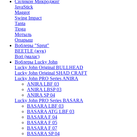
Силикон Микроджиг
JavaStick
Maggot
Swing Impact
Tanta
Tioga
Мотыль
Опарыш
Воблеры "Sprut"
BEETLE (жук)
Bori (малас)
Воблеры Lucky John
Lucky John Original BULLHEAD
Lucky John Original SHAD CRAFT
Lucky John PRO Series ANIRA
ANIRA LBF 03
ANIRA LBSP 03
ANIRA SP 04
Lucky John PRO Series BASARA
BASARA LBF 03
BASARA ATG LBF 03
BASARA F 04
BASARA F 05
BASARA F 07
BASARA SP 04