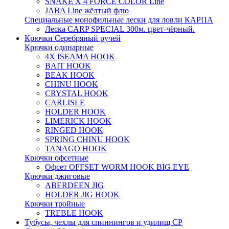
SNAKE X 4 FORCE COLOR Line
JABA Line жёлтый флю
Специальные монофильные лески для ловли КАРПА
Леска CARP SPECIAL 300м. цвет-чёрный.
Крючки Серебряный ручей
Крючки одинарные
4X ISEAMA HOOK
BAIT HOOK
BEAK HOOK
CHINU HOOK
CRYSTAL HOOK
CARLISLE
HOLDER HOOK
LIMERICK HOOK
RINGED HOOK
SPRING CHINU HOOK
TANAGO HOOK
Крючки офсетные
Офсет OFFSET WORM HOOK BIG EYE
Крючки джиговые
ABERDEEN JIG
HOLDER JIG HOOK
Крючки тройные
TREBLE HOOK
Тубусы, чехлы для спиннингов и удилищ СР