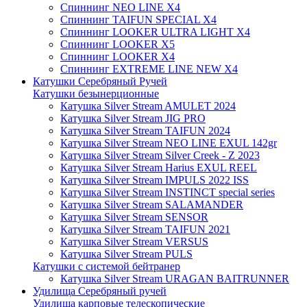
Спиннинг NEO LINE X4
Спиннинг TAIFUN SPECIAL X4
Спиннинг LOOKER ULTRA LIGHT X4
Спиннинг LOOKER X5
Спиннинг LOOKER X4
Спиннинг EXTREME LINE NEW X4
Катушки Серебряный Ручей
Катушки безынерционные
Катушка Silver Stream AMULET 2024
Катушка Silver Stream JIG PRO
Катушка Silver Stream TAIFUN 2024
Катушка Silver Stream NEO LINE EXUL 142gr
Катушка Silver Stream Silver Creek - Z 2023
Катушка Silver Stream Harius EXUL REEL
Катушка Silver Stream IMPULS 2022 ISS
Катушка Silver Stream INSTINCT special series
Катушка Silver Stream SALAMANDER
Катушка Silver Stream SENSOR
Катушка Silver Stream TAIFUN 2021
Катушка Silver Stream VERSUS
Катушка Silver Stream PULS
Катушки с системой бейтранер
Катушка Silver Stream URAGAN BAITRUNNER
Удилища Серебряный ручей
Удилища карповые телескопические