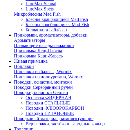
LureMax Senpai
LureMax Spets
Микроблёсны Mad Fish
Блёсны вращающиеся Mad Fish
Блёсны колеблющиеся Mad Fish
Болванки для блёсен
Прикормки, ароматизаторы, добавки
Ароматизаторы
Плавающие насадки-наживки
Прикормка Лещ-Плотва
Прикормка Карп-Карась
Живая приманка
Поплавки
Поплавки из бальсы, Wormix
Поплавки из полиуретана, Wormix
Поводки, оснастки, монтажи
Поводки Серебрянный ручей
Поводки, оснастки German
Оснастка ФИДЕРНАЯ
Поводки СТАЛЬНЫЕ
Поводки ФЛЮОРОКАРБОН
Поводки ТИТАНОВЫЕ
Поводковый материал, комплектующие
Вертлюжки, застёжки, заводные кольца
Троллинг