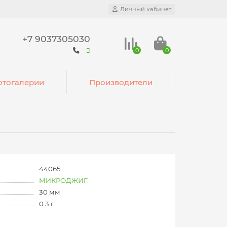
Личный кабинет
+7 9037305030
0
0
тогалерии
Производители
44065
МИКРОДЖИГ
30 мм
0.3 г