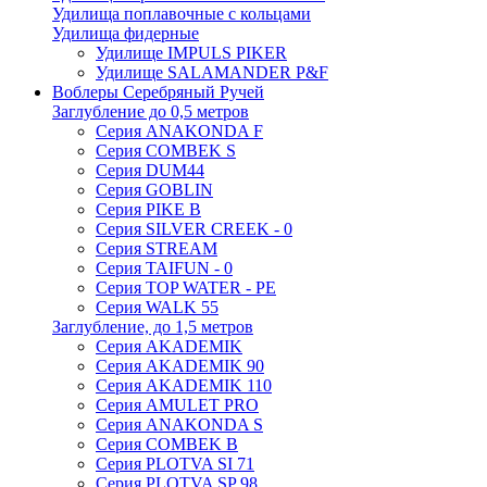
Удилища поплавочные с кольцами
Удилища фидерные
Удилище IMPULS PIKER
Удилище SALAMANDER P&F
Воблеры Серебряный Ручей
Заглубление до 0,5 метров
Серия ANAKONDA F
Серия COMBEK S
Серия DUM44
Серия GOBLIN
Серия PIKE B
Серия SILVER CREEK - 0
Серия STREAM
Серия TAIFUN - 0
Серия TOP WATER - PE
Серия WALK 55
Заглубление, до 1,5 метров
Серия AKADEMIK
Серия AKADEMIK 90
Серия AKADEMIK 110
Серия AMULET PRO
Серия ANAKONDA S
Серия COMBEK B
Серия PLOTVA SI 71
Серия PLOTVA SP 98