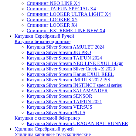
Спиннинг NEO LINE X4
Спиннинг TAIFUN SPECIAL X4
Спиннинг LOOKER ULTRA LIGHT X4
Спиннинг LOOKER X5
Спиннинг LOOKER X4
Спиннинг EXTREME LINE NEW X4
Катушки Серебряный Ручей
Катушки безынерционные
Катушка Silver Stream AMULET 2024
Катушка Silver Stream JIG PRO
Катушка Silver Stream TAIFUN 2024
Катушка Silver Stream NEO LINE EXUL 142gr
Катушка Silver Stream Silver Creek - Z 2023
Катушка Silver Stream Harius EXUL REEL
Катушка Silver Stream IMPULS 2022 ISS
Катушка Silver Stream INSTINCT special series
Катушка Silver Stream SALAMANDER
Катушка Silver Stream SENSOR
Катушка Silver Stream TAIFUN 2021
Катушка Silver Stream VERSUS
Катушка Silver Stream PULS
Катушки с системой бейтранер
Катушка Silver Stream URAGAN BAITRUNNER
Удилища Серебряный ручей
Удилища карповые телескопические