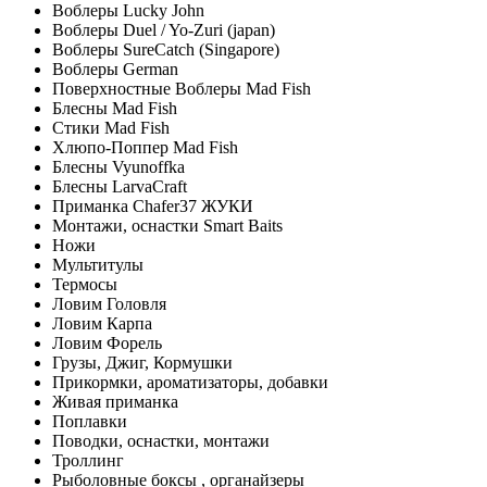
Воблеры Lucky John
Воблеры Duel / Yo-Zuri (japan)
Воблеры SureCatch (Singapore)
Воблеры German
Поверхностные Воблеры Mad Fish
Блесны Mad Fish
Стики Mad Fish
Хлюпо-Поппер Mad Fish
Блесны Vyunoffka
Блесны LarvaCraft
Приманка Chafer37 ЖУКИ
Монтажи, оснастки Smart Baits
Ножи
Мультитулы
Термосы
Ловим Головля
Ловим Карпа
Ловим Форель
Грузы, Джиг, Кормушки
Прикормки, ароматизаторы, добавки
Живая приманка
Поплавки
Поводки, оснастки, монтажи
Троллинг
Рыболовные боксы , органайзеры