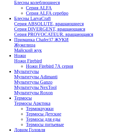
Блесны колеблющиеся
Серия ALFA
Серия ALFA серебро
Блесны LarvaCraft
Серия ABSOLUTE, вращающиеся
Серия DIVERGENT, вращающаяся
Серия PROVOCATEUR. вращающаяся
Приманка Chafer37 ЖУКИ
Жужелица
Майский жук
Ножи
Ножи Firebird
Ножи Firebird 7А серия
Мультитулы
Мультитулы Adimanti
Мультитулы Ganzo
Мультитулы NexTool
Мультитулы Roxon
Термосы
Термосы Арктика
Термокружки
Термосы Детские
Термосы для еды
Термосы питьевые
Ловим Головля