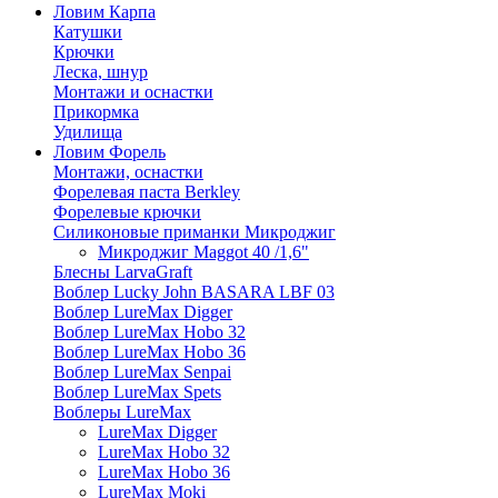
Ловим Карпа
Катушки
Крючки
Леска, шнур
Монтажи и оснастки
Прикормка
Удилища
Ловим Форель
Монтажи, оснастки
Форелевая паста Berkley
Форелевые крючки
Силиконовые приманки Микроджиг
Микроджиг Maggot 40 /1,6"
Блесны LarvaGraft
Воблер Lucky John BASARA LBF 03
Воблер LureMax Digger
Воблер LureMax Hobo 32
Воблер LureMax Hobo 36
Воблер LureMax Senpai
Воблер LureMax Spets
Воблеры LureMax
LureMax Digger
LureMax Hobo 32
LureMax Hobo 36
LureMax Moki