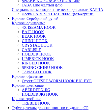
SNAKE X 4 FORCE COLOR Line
JABA Line жёлтый флю
Специальные монофильные лески для ловли КАРПА
Леска CARP SPECIAL 300м. цвет-чёрный.
Крючки Серебряный ручей
Крючки одинарные
4X ISEAMA HOOK
BAIT HOOK
BEAK HOOK
CHINU HOOK
CRYSTAL HOOK
CARLISLE
HOLDER HOOK
LIMERICK HOOK
RINGED HOOK
SPRING CHINU HOOK
TANAGO HOOK
Крючки офсетные
Офсет OFFSET WORM HOOK BIG EYE
Крючки джиговые
ABERDEEN JIG
HOLDER JIG HOOK
Крючки тройные
TREBLE HOOK
Тубусы, чехлы для спиннингов и удилищ СР