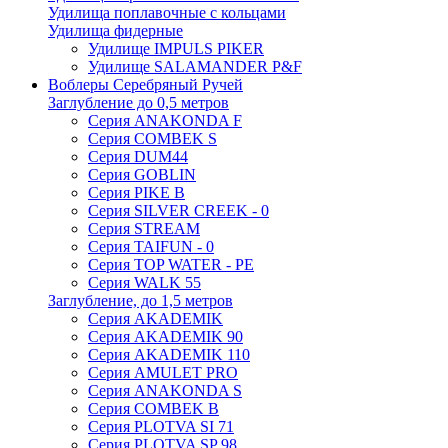
Удилища поплавочные с кольцами
Удилища фидерные
Удилище IMPULS PIKER
Удилище SALAMANDER P&F
Воблеры Серебряный Ручей
Заглубление до 0,5 метров
Серия ANAKONDA F
Серия COMBEK S
Серия DUM44
Серия GOBLIN
Серия PIKE B
Серия SILVER CREEK - 0
Серия STREAM
Серия TAIFUN - 0
Серия TOP WATER - PE
Серия WALK 55
Заглубление, до 1,5 метров
Серия AKADEMIK
Серия AKADEMIK 90
Серия AKADEMIK 110
Серия AMULET PRO
Серия ANAKONDA S
Серия COMBEK B
Серия PLOTVA SI 71
Серия PLOTVA SP 98