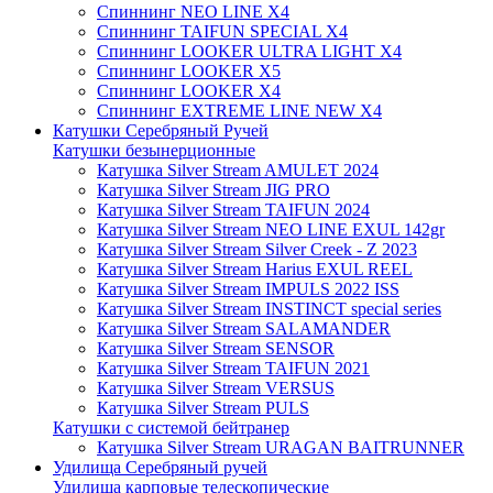
Спиннинг NEO LINE X4
Спиннинг TAIFUN SPECIAL X4
Спиннинг LOOKER ULTRA LIGHT X4
Спиннинг LOOKER X5
Спиннинг LOOKER X4
Спиннинг EXTREME LINE NEW X4
Катушки Серебряный Ручей
Катушки безынерционные
Катушка Silver Stream AMULET 2024
Катушка Silver Stream JIG PRO
Катушка Silver Stream TAIFUN 2024
Катушка Silver Stream NEO LINE EXUL 142gr
Катушка Silver Stream Silver Creek - Z 2023
Катушка Silver Stream Harius EXUL REEL
Катушка Silver Stream IMPULS 2022 ISS
Катушка Silver Stream INSTINCT special series
Катушка Silver Stream SALAMANDER
Катушка Silver Stream SENSOR
Катушка Silver Stream TAIFUN 2021
Катушка Silver Stream VERSUS
Катушка Silver Stream PULS
Катушки с системой бейтранер
Катушка Silver Stream URAGAN BAITRUNNER
Удилища Серебряный ручей
Удилища карповые телескопические