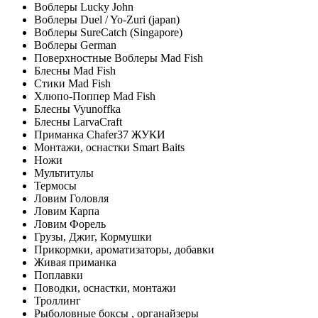
Воблеры Lucky John
Воблеры Duel / Yo-Zuri (japan)
Воблеры SureCatch (Singapore)
Воблеры German
Поверхностные Воблеры Mad Fish
Блесны Mad Fish
Стики Mad Fish
Хлюпо-Поппер Mad Fish
Блесны Vyunoffka
Блесны LarvaCraft
Приманка Chafer37 ЖУКИ
Монтажи, оснастки Smart Baits
Ножи
Мультитулы
Термосы
Ловим Головля
Ловим Карпа
Ловим Форель
Грузы, Джиг, Кормушки
Прикормки, ароматизаторы, добавки
Живая приманка
Поплавки
Поводки, оснастки, монтажи
Троллинг
Рыболовные боксы , органайзеры