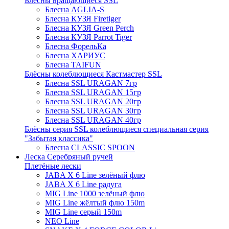
Блёсны вращающиеся SSL
Блесна AGLIA-S
Блесна КУЗЯ Firetiger
Блесна КУЗЯ Green Perch
Блесна КУЗЯ Parrot Tiger
Блесна ФорельКа
Блесна ХАРИУС
Блесна TAIFUN
Блёсны колеблющиеся Кастмастер SSL
Блесна SSL URAGAN 7гр
Блесна SSL URAGAN 15гр
Блесна SSL URAGAN 20гр
Блесна SSL URAGAN 30гр
Блесна SSL URAGAN 40гр
Блёсны серия SSL колеблющиеся специальная серия
"Забытая классика"
Блесна CLASSIC SPOON
Леска Серебряный ручей
Плетёные лески
JABA X 6 Line зелёный флю
JABA X 6 Line радуга
MIG Line 1000 зелёный флю
MIG Line жёлтый флю 150m
MIG Line серый 150m
NEO Line