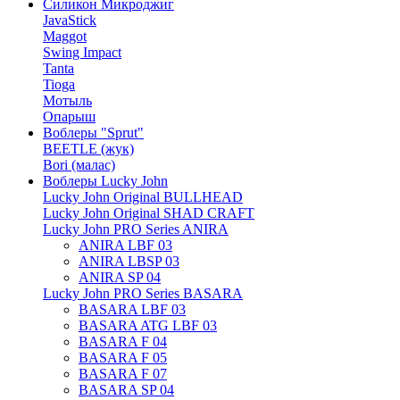
Силикон Микроджиг
JavaStick
Maggot
Swing Impact
Tanta
Tioga
Мотыль
Опарыш
Воблеры "Sprut"
BEETLE (жук)
Bori (малас)
Воблеры Lucky John
Lucky John Original BULLHEAD
Lucky John Original SHAD CRAFT
Lucky John PRO Series ANIRA
ANIRA LBF 03
ANIRA LBSP 03
ANIRA SP 04
Lucky John PRO Series BASARA
BASARA LBF 03
BASARA ATG LBF 03
BASARA F 04
BASARA F 05
BASARA F 07
BASARA SP 04