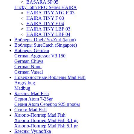
BASARA SP 05
Lucky John PRO Series HAIRA
HAIRA TINY ATG F 03
HAIRA TINY F 03
HAIRA TINY F 04
HAIRA TINY LBF 03
HAIRA TINY LBF 04
Воблеры Duel / Yo-Zuri (japan)
Воблеры SureCatch (Singapore)
Воблеры German
German Aggressor V3 150
German Chuva
German Nunu
German Vassal
Поверхностные Воблеры Mad Fish
Angry bug
Madbug
Блесны Mad Fish
Серия Atom 7-25gr
Серия Atom Серебро 925 пробы
Стики Mad Fish
Хлюпо-Поппер Mad Fish
Хлюпо-Поппер Mad Fish 3.1 gr
Хлюпо-Поппер Mad Fish 5.1 gr
Блесны Vyunoffka