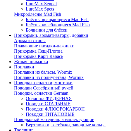
LureMax Senpai
LureMax Spets
Микроблёсны Mad Fish
Блёсны вращающиеся Mad Fish
Блёсны колеблющиеся Mad Fish
Болванки для блёсен
Прикормки, ароматизаторы, добавки
Ароматизаторы
Плавающие насадки-наживки
Прикормка Лещ-Плотва
Прикормка Карп-Карась
Живая приманка
Поплавки
Поплавки из бальсы, Wormix
Поплавки из полиуретана, Wormix
Поводки, оснастки, монтажи
Поводки Серебрянный ручей
Поводки, оснастки German
Оснастка ФИДЕРНАЯ
Поводки СТАЛЬНЫЕ
Поводки ФЛЮОРОКАРБОН
Поводки ТИТАНОВЫЕ
Поводковый материал, комплектующие
Вертлюжки, застёжки, заводные кольца
Троллинг