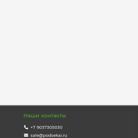
Наши контакты
+7 9037305030
sale@podsekai.ru