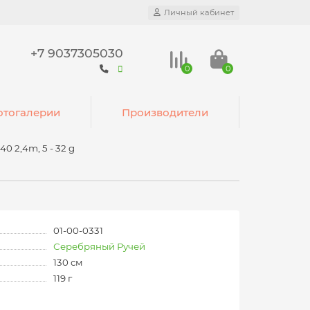
Личный кабинет
+7 9037305030
0
0
тогалерии
Производители
0 2,4m, 5 - 32 g
01-00-0331
Серебряный Ручей
130 см
119 г