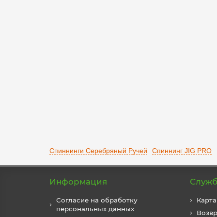
01-00-0321
0
1 735 р.
Уведомить
Спиннинги Серебряный Ручей
Спиннинг JIG PRO
Информация
Служб
Согласие на обработку
Карта
персональных данных
Возвр