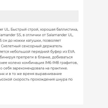
r UL. Быстрый строй, хорошая баллистика,
amander SS, в отличии от Salamander UL,
5 см до ножки катушки, позволяет
и. Скелетный сенсорный держатель
яется небольшой передний буфер из EVA.
мбинируя препреги в бланке, добиваться
жнее колено комбинация IM6-IM8 графитов,
о себя зарекомендовала на практике.
анк и в то же время выравнивание
высокой скорость прохождения шнура по