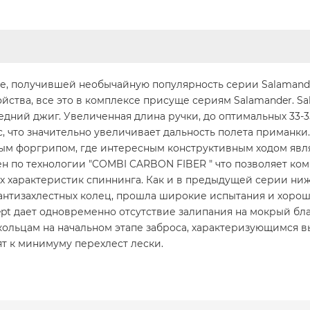
ие, получившей необычайную популярность серии Salamande
ства, все это в комплексе присуще сериям Salamander. Sal
едний джиг. Увеличенная длина ручки, до оптимальных 33-3
, что значительно увеличивает дальность полета приманк
ым форгрипом, где интересным конструктивным ходом явл
ен по технологии "COMBI CARBON FIBER " что позволяет ко
х характеристик спиннинга. Как и в предыдущей серии ни
 антизахлестных колец, прошла широкие испытания и хорош
cept дает одновременно отсутствие залипания на мокрый бл
ольцам на начальном этапе заброса, характеризующимся 
ят к минимуму перехлест лески.