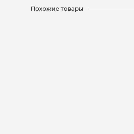
Похожие товары
Спиннинг SALAMANDER SPECIAL SS 262 M 2,62m,
01-00-0343
1
4 386 р.
В корзину