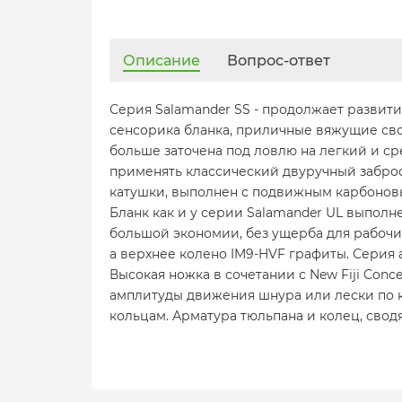
Описание
Вопрос-ответ
Серия Salamander SS - продолжает развит
сенсорика бланка, приличные вяжущие свой
больше заточена под ловлю на легкий и ср
применять классический двуручный заброс
катушки, выполнен с подвижным карбонов
Бланк как и у серии Salamander UL выполн
большой экономии, без ущерба для рабочи
а верхнее колено IM9-HVF графиты. Серия
Высокая ножка в сочетании с New Fiji Con
амплитуды движения шнура или лески по к
кольцам. Арматура тюльпана и колец, свод