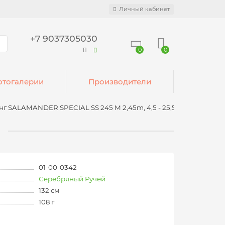
Личный кабинет
+7 9037305030
0
0
тогалерии
Производители
г SALAMANDER SPECIAL SS 245 M 2,45m, 4,5 - 25,5 g
g
01-00-0342
Серебряный Ручей
132 см
108 г