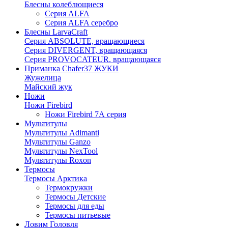
Блесны колеблющиеся
Серия ALFA
Серия ALFA серебро
Блесны LarvaCraft
Серия ABSOLUTE, вращающиеся
Серия DIVERGENT, вращающаяся
Серия PROVOCATEUR. вращающаяся
Приманка Chafer37 ЖУКИ
Жужелица
Майский жук
Ножи
Ножи Firebird
Ножи Firebird 7А серия
Мультитулы
Мультитулы Adimanti
Мультитулы Ganzo
Мультитулы NexTool
Мультитулы Roxon
Термосы
Термосы Арктика
Термокружки
Термосы Детские
Термосы для еды
Термосы питьевые
Ловим Головля