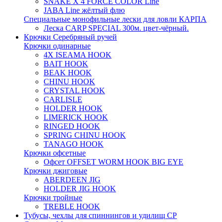
SNAKE X 4 FORCE COLOR Line
JABA Line жёлтый флю
Специальные монофильные лески для ловли КАРПА
Леска CARP SPECIAL 300м. цвет-чёрный.
Крючки Серебряный ручей
Крючки одинарные
4X ISEAMA HOOK
BAIT HOOK
BEAK HOOK
CHINU HOOK
CRYSTAL HOOK
CARLISLE
HOLDER HOOK
LIMERICK HOOK
RINGED HOOK
SPRING CHINU HOOK
TANAGO HOOK
Крючки офсетные
Офсет OFFSET WORM HOOK BIG EYE
Крючки джиговые
ABERDEEN JIG
HOLDER JIG HOOK
Крючки тройные
TREBLE HOOK
Тубусы, чехлы для спиннингов и удилищ СР