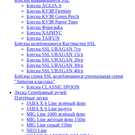
Блёсны вращающиеся SSL
Блесна AGLIA-S
Блесна КУЗЯ Firetiger
Блесна КУЗЯ Green Perch
Блесна КУЗЯ Parrot Tiger
Блесна ФорельКа
Блесна ХАРИУС
Блесна TAIFUN
Блёсны колеблющиеся Кастмастер SSL
Блесна SSL URAGAN 7гр
Блесна SSL URAGAN 15гр
Блесна SSL URAGAN 20гр
Блесна SSL URAGAN 30гр
Блесна SSL URAGAN 40гр
Блёсны серия SSL колеблющиеся специальная серия
"Забытая классика"
Блесна CLASSIC SPOON
Леска Серебряный ручей
Плетёные лески
JABA X 6 Line зелёный флю
JABA X 6 Line радуга
MIG Line 1000 зелёный флю
MIG Line жёлтый флю 150m
MIG Line серый 150m
NEO Line