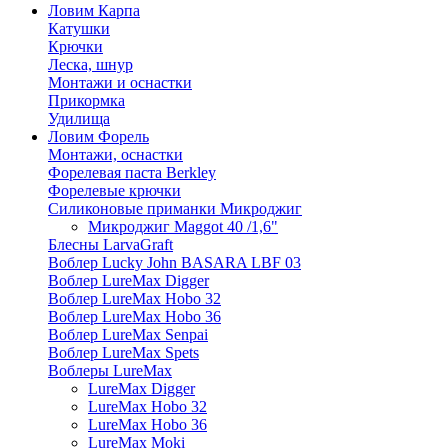
Ловим Карпа
Катушки
Крючки
Леска, шнур
Монтажи и оснастки
Прикормка
Удилища
Ловим Форель
Монтажи, оснастки
Форелевая паста Berkley
Форелевые крючки
Силиконовые приманки Микроджиг
Микроджиг Maggot 40 /1,6"
Блесны LarvaGraft
Воблер Lucky John BASARA LBF 03
Воблер LureMax Digger
Воблер LureMax Hobo 32
Воблер LureMax Hobo 36
Воблер LureMax Senpai
Воблер LureMax Spets
Воблеры LureMax
LureMax Digger
LureMax Hobo 32
LureMax Hobo 36
LureMax Moki