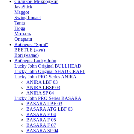
Силикон Микроджиг
JavaStick
Maggot
Swing Impact
Tanta
Tioga
Мотыль
Опарыш
Воблеры "Sprut"
BEETLE (жук)
Bori (малас)
Воблеры Lucky John
Lucky John Original BULLHEAD
Lucky John Original SHAD CRAFT
Lucky John PRO Series ANIRA
ANIRA LBF 03
ANIRA LBSP 03
ANIRA SP 04
Lucky John PRO Series BASARA
BASARA LBF 03
BASARA ATG LBF 03
BASARA F 04
BASARA F 05
BASARA F 07
BASARA SP 04