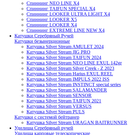
Спиннинг NEO LINE X4
Спиннинг TAIFUN SPECIAL X4
Спиннинг LOOKER ULTRA LIGHT X4
Спиннинг LOOKER X5
Спиннинг LOOKER X4
Спиннинг EXTREME LINE NEW X4
Катушки Серебряный Ручей
Катушки безынерционные
Катушка Silver Stream AMULET 2024
Катушка Silver Stream JIG PRO
Катушка Silver Stream TAIFUN 2024
Катушка Silver Stream NEO LINE EXUL 142gr
Катушка Silver Stream Silver Creek - Z 2023
Катушка Silver Stream Harius EXUL REEL
Катушка Silver Stream IMPULS 2022 ISS
Катушка Silver Stream INSTINCT special series
Катушка Silver Stream SALAMANDER
Катушка Silver Stream SENSOR
Катушка Silver Stream TAIFUN 2021
Катушка Silver Stream VERSUS
Катушка Silver Stream PULS
Катушки с системой бейтранер
Катушка Silver Stream URAGAN BAITRUNNER
Удилища Серебряный ручей
Удилища карповые телескопические