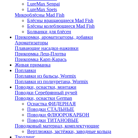
LureMax Senpai
LureMax Spets
Микроблёсны Mad Fish
Блёсны вращающиеся Mad Fish
Блёсны колеблющиеся Mad Fish
Болванки для блёсен
Прикормки, ароматизаторы, добавки
Ароматизаторы
Плавающие насадки-наживки
Прикормка Лещ-Плотва
Прикормка Карп-Карась
Живая приманка
Поплавки
Поплавки из бальсы, Wormix
Поплавки из полиуретана, Wormix
Поводки, оснастки, монтажи
Поводки Серебрянный ручей
Поводки, оснастки German
Оснастка ФИДЕРНАЯ
Поводки СТАЛЬНЫЕ
Поводки ФЛЮОРОКАРБОН
Поводки ТИТАНОВЫЕ
Поводковый материал, комплектующие
Вертлюжки, застёжки, заводные кольца
Троллинг