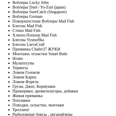
Воблеры Lucky John
Воблеры Duel / Yo-Zuri (japan)
Воблеры SureCatch (Singapore)
Воблеры German
Поверхностные Воблеры Mad Fish
Блесны Mad Fish
Стики Mad Fish
Хлюпо-Поппер Mad Fish
Блесны Vyunoffka
Блесны LarvaCraft
Приманка Chafer37 ЖУКИ
Монтажи, оснастки Smart Baits
Ножи
Мультитулы
Термосы
Ловим Головля
Ловим Карпа
Ловим Форель
Грузы, Джиг, Кормушки
Прикормки, ароматизаторы, добавки
Живая приманка
Поплавки
Поводки, оснастки, монтажи
Троллинг
Рыболовные боксы , органайзеры