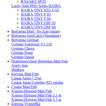
BASARA SP 05
Lucky John PRO Series HAIRA
HAIRA TINY ATG F 03
HAIRA TINY F 03
HAIRA TINY F 04
HAIRA TINY LBF 03
HAIRA TINY LBF 04
Воблеры Duel / Yo-Zuri (japan)
Воблеры SureCatch (Singapore)
Воблеры German
German Aggressor V3 150
German Chuva
German Nunu
German Vassal
Поверхностные Воблеры Mad Fish
Angry bug
Madbug
Блесны Mad Fish
Серия Atom 7-25gr
Серия Atom Серебро 925 пробы
Стики Mad Fish
Хлюпо-Поппер Mad Fish
Хлюпо-Поппер Mad Fish 3.1 gr
Хлюпо-Поппер Mad Fish 5.1 gr
Блесны Vyunoffka