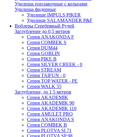
Удилища поплавочные с кольцами
Удилища фидерные
Удилище IMPULS PIKER
Удилище SALAMANDER P&F
Воблеры Серебряный Ручей
Заглубление до 0,5 метров
Серия ANAKONDA F
Серия COMBEK S
Серия DUM44
Серия GOBLIN
Серия PIKE B
Серия SILVER CREEK - 0
Серия STREAM
Серия TAIFUN - 0
Серия TOP WATER - PE
Серия WALK 55
Заглубление, до 1,5 метров
Серия AKADEMIK
Серия AKADEMIK 90
Серия AKADEMIK 110
Серия AMULET PRO
Серия ANAKONDA S
Серия COMBEK B
Серия PLOTVA SI 71
Серия PLOTVA SP 98