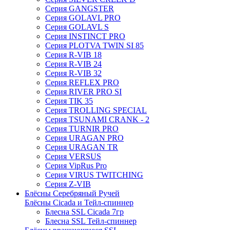
Серия GANGSTER
Серия GOLAVL PRO
Серия GOLAVL S
Серия INSTINCT PRO
Серия PLOTVA TWIN SI 85
Серия R-VIB 18
Серия R-VIB 24
Серия R-VIB 32
Серия REFLEX PRO
Серия RIVER PRO SI
Серия TIK 35
Серия TROLLING SPECIAL
Серия TSUNAMI CRANK - 2
Серия TURNIR PRO
Серия URAGAN PRO
Серия URAGAN TR
Серия VERSUS
Серия VipRus Pro
Серия VIRUS TWITCHING
Серия Z-VIB
Блёсны Серебряный Ручей
Блёсны Cicada и Тейл-спиннер
Блесна SSL Cicada 7гр
Блесна SSL Тейл-спиннер