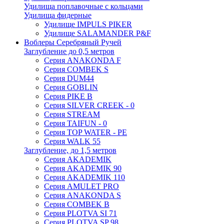
Удилища поплавочные с кольцами
Удилища фидерные
Удилище IMPULS PIKER
Удилище SALAMANDER P&F
Воблеры Серебряный Ручей
Заглубление до 0,5 метров
Серия ANAKONDA F
Серия COMBEK S
Серия DUM44
Серия GOBLIN
Серия PIKE B
Серия SILVER CREEK - 0
Серия STREAM
Серия TAIFUN - 0
Серия TOP WATER - PE
Серия WALK 55
Заглубление, до 1,5 метров
Серия AKADEMIK
Серия AKADEMIK 90
Серия AKADEMIK 110
Серия AMULET PRO
Серия ANAKONDA S
Серия COMBEK B
Серия PLOTVA SI 71
Серия PLOTVA SP 98