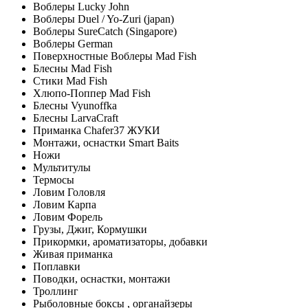
Воблеры Lucky John
Воблеры Duel / Yo-Zuri (japan)
Воблеры SureCatch (Singapore)
Воблеры German
Поверхностные Воблеры Mad Fish
Блесны Mad Fish
Стики Mad Fish
Хлюпо-Поппер Mad Fish
Блесны Vyunoffka
Блесны LarvaCraft
Приманка Chafer37 ЖУКИ
Монтажи, оснастки Smart Baits
Ножи
Мультитулы
Термосы
Ловим Головля
Ловим Карпа
Ловим Форель
Грузы, Джиг, Кормушки
Прикормки, ароматизаторы, добавки
Живая приманка
Поплавки
Поводки, оснастки, монтажи
Троллинг
Рыболовные боксы , органайзеры