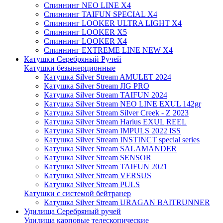
Спиннинг NEO LINE X4
Спиннинг TAIFUN SPECIAL X4
Спиннинг LOOKER ULTRA LIGHT X4
Спиннинг LOOKER X5
Спиннинг LOOKER X4
Спиннинг EXTREME LINE NEW X4
Катушки Серебряный Ручей
Катушки безынерционные
Катушка Silver Stream AMULET 2024
Катушка Silver Stream JIG PRO
Катушка Silver Stream TAIFUN 2024
Катушка Silver Stream NEO LINE EXUL 142gr
Катушка Silver Stream Silver Creek - Z 2023
Катушка Silver Stream Harius EXUL REEL
Катушка Silver Stream IMPULS 2022 ISS
Катушка Silver Stream INSTINCT special series
Катушка Silver Stream SALAMANDER
Катушка Silver Stream SENSOR
Катушка Silver Stream TAIFUN 2021
Катушка Silver Stream VERSUS
Катушка Silver Stream PULS
Катушки с системой бейтранер
Катушка Silver Stream URAGAN BAITRUNNER
Удилища Серебряный ручей
Удилища карповые телескопические