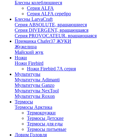
Блесны колеблющиеся
Серия ALFA
Серия ALFA серебро
Блесны LarvaCraft
Серия ABSOLUTE, вращающиеся
Серия DIVERGENT, вращающаяся
Серия PROVOCATEUR. вращающаяся
Приманка Chafer37 ЖУКИ
Жужелица
Майский жук
Ножи
Ножи Firebird
Ножи Firebird 7А серия
Мультитулы
Мультитулы Adimanti
Мультитулы Ganzo
Мультитулы NexTool
Мультитулы Roxon
Термосы
Термосы Арктика
Термокружки
Термосы Детские
Термосы для еды
Термосы питьевые
Ловим Головля