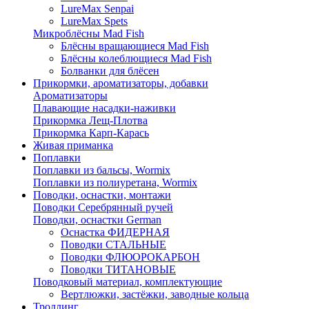
LureMax Senpai
LureMax Spets
Микроблёсны Mad Fish
Блёсны вращающиеся Mad Fish
Блёсны колеблющиеся Mad Fish
Болванки для блёсен
Прикормки, ароматизаторы, добавки
Ароматизаторы
Плавающие насадки-наживки
Прикормка Лещ-Плотва
Прикормка Карп-Карась
Живая приманка
Поплавки
Поплавки из бальсы, Wormix
Поплавки из полиуретана, Wormix
Поводки, оснастки, монтажи
Поводки Серебрянный ручей
Поводки, оснастки German
Оснастка ФИДЕРНАЯ
Поводки СТАЛЬНЫЕ
Поводки ФЛЮОРОКАРБОН
Поводки ТИТАНОВЫЕ
Поводковый материал, комплектующие
Вертлюжки, застёжки, заводные кольца
Троллинг