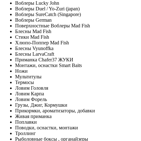
Воблеры Lucky John
Воблеры Duel / Yo-Zuri (japan)
Воблеры SureCatch (Singapore)
Воблеры German
Поверхностные Воблеры Mad Fish
Блесны Mad Fish
Стики Mad Fish
Хлюпо-Поппер Mad Fish
Блесны Vyunoffka
Блесны LarvaCraft
Приманка Chafer37 ЖУКИ
Монтажи, оснастки Smart Baits
Ножи
Мультитулы
Термосы
Ловим Головля
Ловим Карпа
Ловим Форель
Грузы, Джиг, Кормушки
Прикормки, ароматизаторы, добавки
Живая приманка
Поплавки
Поводки, оснастки, монтажи
Троллинг
Рыболовные боксы , органайзеры