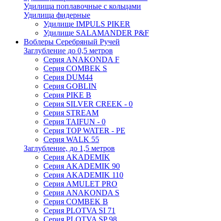
Удилища поплавочные с кольцами
Удилища фидерные
Удилище IMPULS PIKER
Удилище SALAMANDER P&F
Воблеры Серебряный Ручей
Заглубление до 0,5 метров
Серия ANAKONDA F
Серия COMBEK S
Серия DUM44
Серия GOBLIN
Серия PIKE B
Серия SILVER CREEK - 0
Серия STREAM
Серия TAIFUN - 0
Серия TOP WATER - PE
Серия WALK 55
Заглубление, до 1,5 метров
Серия AKADEMIK
Серия AKADEMIK 90
Серия AKADEMIK 110
Серия AMULET PRO
Серия ANAKONDA S
Серия COMBEK B
Серия PLOTVA SI 71
Серия PLOTVA SP 98