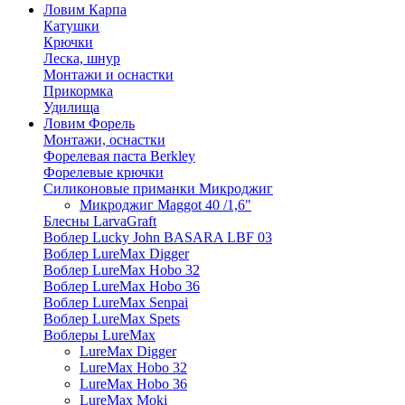
Ловим Карпа
Катушки
Крючки
Леска, шнур
Монтажи и оснастки
Прикормка
Удилища
Ловим Форель
Монтажи, оснастки
Форелевая паста Berkley
Форелевые крючки
Силиконовые приманки Микроджиг
Микроджиг Maggot 40 /1,6"
Блесны LarvaGraft
Воблер Lucky John BASARA LBF 03
Воблер LureMax Digger
Воблер LureMax Hobo 32
Воблер LureMax Hobo 36
Воблер LureMax Senpai
Воблер LureMax Spets
Воблеры LureMax
LureMax Digger
LureMax Hobo 32
LureMax Hobo 36
LureMax Moki