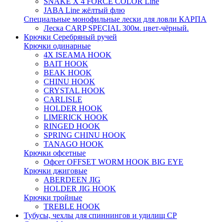
SNAKE X 4 FORCE COLOR Line
JABA Line жёлтый флю
Специальные монофильные лески для ловли КАРПА
Леска CARP SPECIAL 300м. цвет-чёрный.
Крючки Серебряный ручей
Крючки одинарные
4X ISEAMA HOOK
BAIT HOOK
BEAK HOOK
CHINU HOOK
CRYSTAL HOOK
CARLISLE
HOLDER HOOK
LIMERICK HOOK
RINGED HOOK
SPRING CHINU HOOK
TANAGO HOOK
Крючки офсетные
Офсет OFFSET WORM HOOK BIG EYE
Крючки джиговые
ABERDEEN JIG
HOLDER JIG HOOK
Крючки тройные
TREBLE HOOK
Тубусы, чехлы для спиннингов и удилищ СР