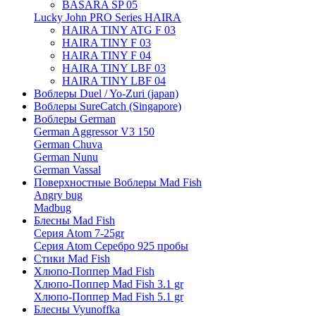
BASARA SP 05
Lucky John PRO Series HAIRA
HAIRA TINY ATG F 03
HAIRA TINY F 03
HAIRA TINY F 04
HAIRA TINY LBF 03
HAIRA TINY LBF 04
Воблеры Duel / Yo-Zuri (japan)
Воблеры SureCatch (Singapore)
Воблеры German
German Aggressor V3 150
German Chuva
German Nunu
German Vassal
Поверхностные Воблеры Mad Fish
Angry bug
Madbug
Блесны Mad Fish
Серия Atom 7-25gr
Серия Atom Серебро 925 пробы
Стики Mad Fish
Хлюпо-Поппер Mad Fish
Хлюпо-Поппер Mad Fish 3.1 gr
Хлюпо-Поппер Mad Fish 5.1 gr
Блесны Vyunoffka