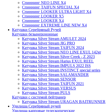
Спиннинг NEO LINE X4
Спиннинг TAIFUN SPECIAL X4
Спиннинг LOOKER ULTRA LIGHT X4
Спиннинг LOOKER X5
Спиннинг LOOKER X4
Спиннинг EXTREME LINE NEW X4
Катушки Серебряный Ручей
Катушки безынерционные
Катушка Silver Stream AMULET 2024
Катушка Silver Stream JIG PRO
Катушка Silver Stream TAIFUN 2024
Катушка Silver Stream NEO LINE EXUL 142gr
Катушка Silver Stream Silver Creek - Z 2023
Катушка Silver Stream Harius EXUL REEL
Катушка Silver Stream IMPULS 2022 ISS
Катушка Silver Stream INSTINCT special series
Катушка Silver Stream SALAMANDER
Катушка Silver Stream SENSOR
Катушка Silver Stream TAIFUN 2021
Катушка Silver Stream VERSUS
Катушка Silver Stream PULS
Катушки с системой бейтранер
Катушка Silver Stream URAGAN BAITRUNNER
Удилища Серебряный ручей
Удилища карповые телескопические