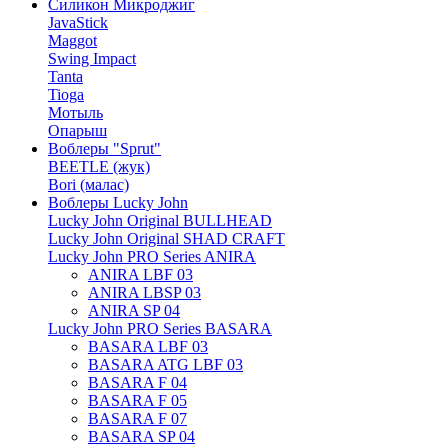
Силикон Микроджиг
JavaStick
Maggot
Swing Impact
Tanta
Tioga
Мотыль
Опарыш
Воблеры "Sprut"
BEETLE (жук)
Bori (малас)
Воблеры Lucky John
Lucky John Original BULLHEAD
Lucky John Original SHAD CRAFT
Lucky John PRO Series ANIRA
ANIRA LBF 03
ANIRA LBSP 03
ANIRA SP 04
Lucky John PRO Series BASARA
BASARA LBF 03
BASARA ATG LBF 03
BASARA F 04
BASARA F 05
BASARA F 07
BASARA SP 04