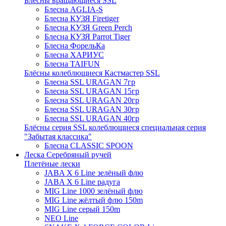
Блёсны вращающиеся SSL
Блесна AGLIA-S
Блесна КУЗЯ Firetiger
Блесна КУЗЯ Green Perch
Блесна КУЗЯ Parrot Tiger
Блесна ФорельКа
Блесна ХАРИУС
Блесна TAIFUN
Блёсны колеблющиеся Кастмастер SSL
Блесна SSL URAGAN 7гр
Блесна SSL URAGAN 15гр
Блесна SSL URAGAN 20гр
Блесна SSL URAGAN 30гр
Блесна SSL URAGAN 40гр
Блёсны серия SSL колеблющиеся специальная серия
"Забытая классика"
Блесна CLASSIC SPOON
Леска Серебряный ручей
Плетёные лески
JABA X 6 Line зелёный флю
JABA X 6 Line радуга
MIG Line 1000 зелёный флю
MIG Line жёлтый флю 150m
MIG Line серый 150m
NEO Line