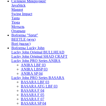
Силикон Микроджиг
JavaStick
Maggot
Swing Impact
Tanta
Tioga
Мотыль
Опарыш
Воблеры "Sprut"
BEETLE (жук)
Bori (малас)
Воблеры Lucky John
Lucky John Original BULLHEAD
Lucky John Original SHAD CRAFT
Lucky John PRO Series ANIRA
ANIRA LBF 03
ANIRA LBSP 03
ANIRA SP 04
Lucky John PRO Series BASARA
BASARA LBF 03
BASARA ATG LBF 03
BASARA F 04
BASARA F 05
BASARA F 07
BASARA SP 04