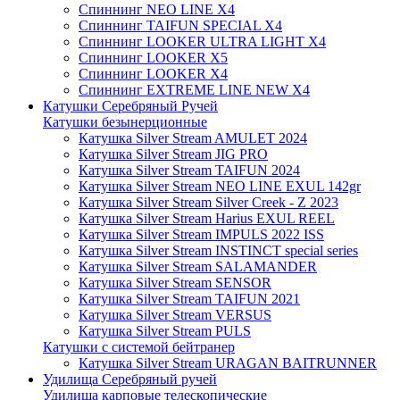
Спиннинг NEO LINE X4
Спиннинг TAIFUN SPECIAL X4
Спиннинг LOOKER ULTRA LIGHT X4
Спиннинг LOOKER X5
Спиннинг LOOKER X4
Спиннинг EXTREME LINE NEW X4
Катушки Серебряный Ручей
Катушки безынерционные
Катушка Silver Stream AMULET 2024
Катушка Silver Stream JIG PRO
Катушка Silver Stream TAIFUN 2024
Катушка Silver Stream NEO LINE EXUL 142gr
Катушка Silver Stream Silver Creek - Z 2023
Катушка Silver Stream Harius EXUL REEL
Катушка Silver Stream IMPULS 2022 ISS
Катушка Silver Stream INSTINCT special series
Катушка Silver Stream SALAMANDER
Катушка Silver Stream SENSOR
Катушка Silver Stream TAIFUN 2021
Катушка Silver Stream VERSUS
Катушка Silver Stream PULS
Катушки с системой бейтранер
Катушка Silver Stream URAGAN BAITRUNNER
Удилища Серебряный ручей
Удилища карповые телескопические