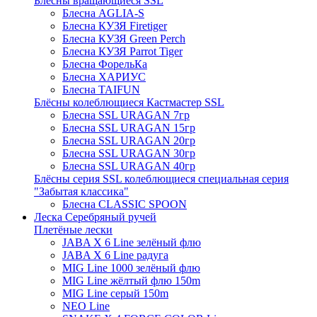
Блёсны вращающиеся SSL
Блесна AGLIA-S
Блесна КУЗЯ Firetiger
Блесна КУЗЯ Green Perch
Блесна КУЗЯ Parrot Tiger
Блесна ФорельКа
Блесна ХАРИУС
Блесна TAIFUN
Блёсны колеблющиеся Кастмастер SSL
Блесна SSL URAGAN 7гр
Блесна SSL URAGAN 15гр
Блесна SSL URAGAN 20гр
Блесна SSL URAGAN 30гр
Блесна SSL URAGAN 40гр
Блёсны серия SSL колеблющиеся специальная серия
"Забытая классика"
Блесна CLASSIC SPOON
Леска Серебряный ручей
Плетёные лески
JABA X 6 Line зелёный флю
JABA X 6 Line радуга
MIG Line 1000 зелёный флю
MIG Line жёлтый флю 150m
MIG Line серый 150m
NEO Line