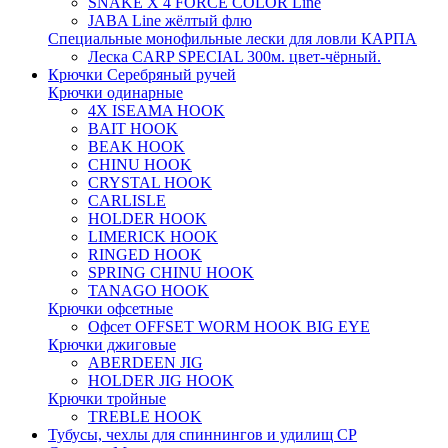
SNAKE X 4 FORCE COLOR Line
JABA Line жёлтый флю
Специальные монофильные лески для ловли КАРПА
Леска CARP SPECIAL 300м. цвет-чёрный.
Крючки Серебряный ручей
Крючки одинарные
4X ISEAMA HOOK
BAIT HOOK
BEAK HOOK
CHINU HOOK
CRYSTAL HOOK
CARLISLE
HOLDER HOOK
LIMERICK HOOK
RINGED HOOK
SPRING CHINU HOOK
TANAGO HOOK
Крючки офсетные
Офсет OFFSET WORM HOOK BIG EYE
Крючки джиговые
ABERDEEN JIG
HOLDER JIG HOOK
Крючки тройные
TREBLE HOOK
Тубусы, чехлы для спиннингов и удилищ СР