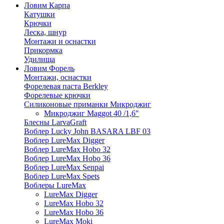
Ловим Карпа
Катушки
Крючки
Леска, шнур
Монтажи и оснастки
Прикормка
Удилища
Ловим Форель
Монтажи, оснастки
Форелевая паста Berkley
Форелевые крючки
Силиконовые приманки Микроджиг
Микроджиг Maggot 40 /1,6"
Блесны LarvaGraft
Воблер Lucky John BASARA LBF 03
Воблер LureMax Digger
Воблер LureMax Hobo 32
Воблер LureMax Hobo 36
Воблер LureMax Senpai
Воблер LureMax Spets
Воблеры LureMax
LureMax Digger
LureMax Hobo 32
LureMax Hobo 36
LureMax Moki