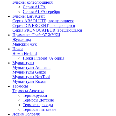
Блесны колеблющиеся
Серия ALFA
Серия ALFA серебро
Блесны LarvaCraft
Серия ABSOLUTE, вращающиеся
Серия DIVERGENT, вращающаяся
Серия PROVOCATEUR. вращающаяся
Приманка Chafer37 ЖУКИ
Жужелица
Майский жук
Ножи
Ножи Firebird
Ножи Firebird 7А серия
Мультитулы
Мультитулы Adimanti
Мультитулы Ganzo
Мультитулы NexTool
Мультитулы Roxon
Термосы
Термосы Арктика
Термокружки
Термосы Детские
Термосы для еды
Термосы питьевые
Ловим Головля