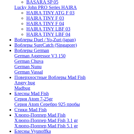
BASARA SP 05
Lucky John PRO Series HAIRA
HAIRA TINY ATG F 03
HAIRA TINY F 03
HAIRA TINY F 04
HAIRA TINY LBF 03
HAIRA TINY LBF 04
Воблеры Duel / Yo-Zuri (japan)
Воблеры SureCatch (Singapore)
Воблеры German
German Aggressor V3 150
German Chuva
German Nunu
German Vassal
Поверхностные Воблеры Mad Fish
Angry bug
Madbug
Блесны Mad Fish
Серия Atom 7-25gr
Серия Atom Серебро 925 пробы
Стики Mad Fish
Хлюпо-Поппер Mad Fish
Хлюпо-Поппер Mad Fish 3.1 gr
Хлюпо-Поппер Mad Fish 5.1 gr
Блесны Vyunoffka