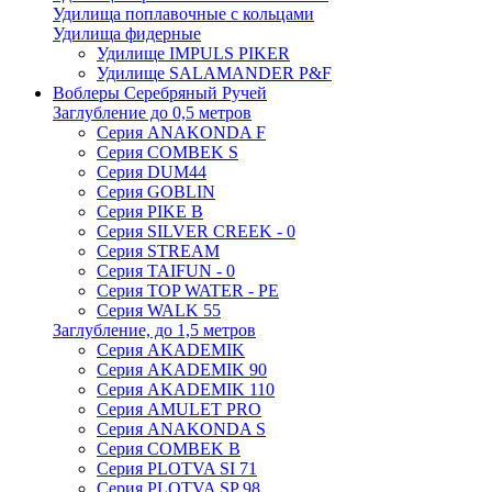
Удилища поплавочные с кольцами
Удилища фидерные
Удилище IMPULS PIKER
Удилище SALAMANDER P&F
Воблеры Серебряный Ручей
Заглубление до 0,5 метров
Серия ANAKONDA F
Серия COMBEK S
Серия DUM44
Серия GOBLIN
Серия PIKE B
Серия SILVER CREEK - 0
Серия STREAM
Серия TAIFUN - 0
Серия TOP WATER - PE
Серия WALK 55
Заглубление, до 1,5 метров
Серия AKADEMIK
Серия AKADEMIK 90
Серия AKADEMIK 110
Серия AMULET PRO
Серия ANAKONDA S
Серия COMBEK B
Серия PLOTVA SI 71
Серия PLOTVA SP 98