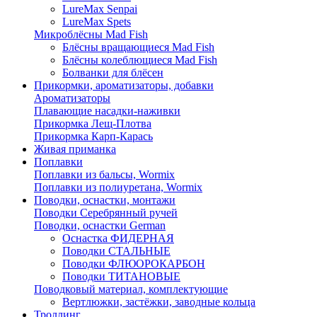
LureMax Senpai
LureMax Spets
Микроблёсны Mad Fish
Блёсны вращающиеся Mad Fish
Блёсны колеблющиеся Mad Fish
Болванки для блёсен
Прикормки, ароматизаторы, добавки
Ароматизаторы
Плавающие насадки-наживки
Прикормка Лещ-Плотва
Прикормка Карп-Карась
Живая приманка
Поплавки
Поплавки из бальсы, Wormix
Поплавки из полиуретана, Wormix
Поводки, оснастки, монтажи
Поводки Серебрянный ручей
Поводки, оснастки German
Оснастка ФИДЕРНАЯ
Поводки СТАЛЬНЫЕ
Поводки ФЛЮОРОКАРБОН
Поводки ТИТАНОВЫЕ
Поводковый материал, комплектующие
Вертлюжки, застёжки, заводные кольца
Троллинг