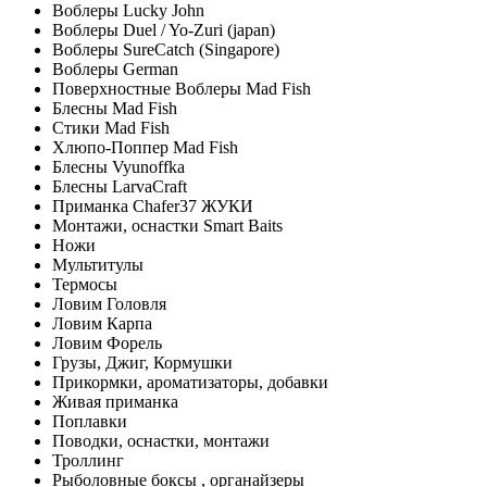
Воблеры Lucky John
Воблеры Duel / Yo-Zuri (japan)
Воблеры SureCatch (Singapore)
Воблеры German
Поверхностные Воблеры Mad Fish
Блесны Mad Fish
Стики Mad Fish
Хлюпо-Поппер Mad Fish
Блесны Vyunoffka
Блесны LarvaCraft
Приманка Chafer37 ЖУКИ
Монтажи, оснастки Smart Baits
Ножи
Мультитулы
Термосы
Ловим Головля
Ловим Карпа
Ловим Форель
Грузы, Джиг, Кормушки
Прикормки, ароматизаторы, добавки
Живая приманка
Поплавки
Поводки, оснастки, монтажи
Троллинг
Рыболовные боксы , органайзеры