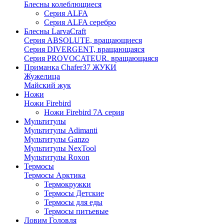
Блесны колеблющиеся
Серия ALFA
Серия ALFA серебро
Блесны LarvaCraft
Серия ABSOLUTE, вращающиеся
Серия DIVERGENT, вращающаяся
Серия PROVOCATEUR. вращающаяся
Приманка Chafer37 ЖУКИ
Жужелица
Майский жук
Ножи
Ножи Firebird
Ножи Firebird 7А серия
Мультитулы
Мультитулы Adimanti
Мультитулы Ganzo
Мультитулы NexTool
Мультитулы Roxon
Термосы
Термосы Арктика
Термокружки
Термосы Детские
Термосы для еды
Термосы питьевые
Ловим Головля