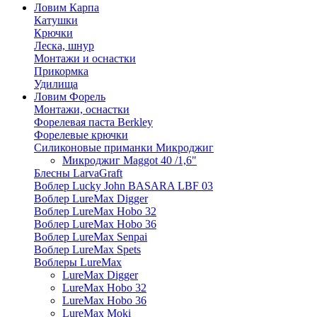
Ловим Карпа
Катушки
Крючки
Леска, шнур
Монтажи и оснастки
Прикормка
Удилища
Ловим Форель
Монтажи, оснастки
Форелевая паста Berkley
Форелевые крючки
Силиконовые приманки Микроджиг
Микроджиг Maggot 40 /1,6"
Блесны LarvaGraft
Воблер Lucky John BASARA LBF 03
Воблер LureMax Digger
Воблер LureMax Hobo 32
Воблер LureMax Hobo 36
Воблер LureMax Senpai
Воблер LureMax Spets
Воблеры LureMax
LureMax Digger
LureMax Hobo 32
LureMax Hobo 36
LureMax Moki