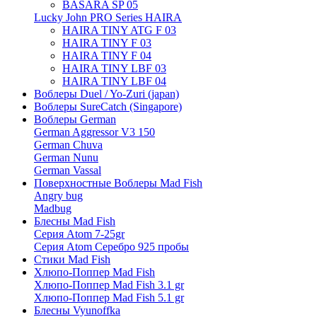
BASARA SP 05
Lucky John PRO Series HAIRA
HAIRA TINY ATG F 03
HAIRA TINY F 03
HAIRA TINY F 04
HAIRA TINY LBF 03
HAIRA TINY LBF 04
Воблеры Duel / Yo-Zuri (japan)
Воблеры SureCatch (Singapore)
Воблеры German
German Aggressor V3 150
German Chuva
German Nunu
German Vassal
Поверхностные Воблеры Mad Fish
Angry bug
Madbug
Блесны Mad Fish
Серия Atom 7-25gr
Серия Atom Серебро 925 пробы
Стики Mad Fish
Хлюпо-Поппер Mad Fish
Хлюпо-Поппер Mad Fish 3.1 gr
Хлюпо-Поппер Mad Fish 5.1 gr
Блесны Vyunoffka