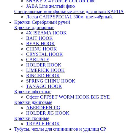
SNAKE X 4 FORCE COLOR Line
JABA Line жёлтый флю
Специальные монофильные лески для ловли КАРПА
Леска CARP SPECIAL 300м. цвет-чёрный.
Крючки Серебряный ручей
Крючки одинарные
4X ISEAMA HOOK
BAIT HOOK
BEAK HOOK
CHINU HOOK
CRYSTAL HOOK
CARLISLE
HOLDER HOOK
LIMERICK HOOK
RINGED HOOK
SPRING CHINU HOOK
TANAGO HOOK
Крючки офсетные
Офсет OFFSET WORM HOOK BIG EYE
Крючки джиговые
ABERDEEN JIG
HOLDER JIG HOOK
Крючки тройные
TREBLE HOOK
Тубусы, чехлы для спиннингов и удилищ СР