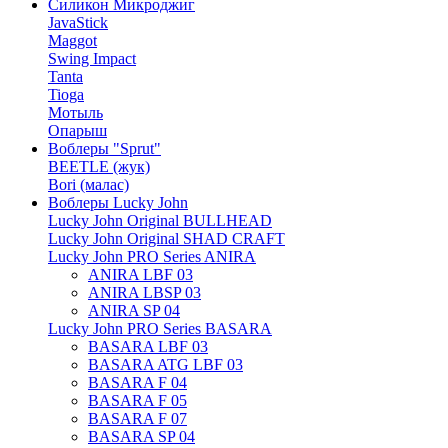
Силикон Микроджиг
JavaStick
Maggot
Swing Impact
Tanta
Tioga
Мотыль
Опарыш
Воблеры "Sprut"
BEETLE (жук)
Bori (малас)
Воблеры Lucky John
Lucky John Original BULLHEAD
Lucky John Original SHAD CRAFT
Lucky John PRO Series ANIRA
ANIRA LBF 03
ANIRA LBSP 03
ANIRA SP 04
Lucky John PRO Series BASARA
BASARA LBF 03
BASARA ATG LBF 03
BASARA F 04
BASARA F 05
BASARA F 07
BASARA SP 04