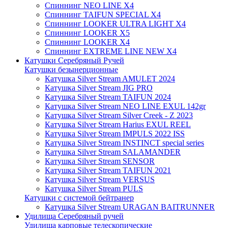
Спиннинг NEO LINE X4
Спиннинг TAIFUN SPECIAL X4
Спиннинг LOOKER ULTRA LIGHT X4
Спиннинг LOOKER X5
Спиннинг LOOKER X4
Спиннинг EXTREME LINE NEW X4
Катушки Серебряный Ручей
Катушки безынерционные
Катушка Silver Stream AMULET 2024
Катушка Silver Stream JIG PRO
Катушка Silver Stream TAIFUN 2024
Катушка Silver Stream NEO LINE EXUL 142gr
Катушка Silver Stream Silver Creek - Z 2023
Катушка Silver Stream Harius EXUL REEL
Катушка Silver Stream IMPULS 2022 ISS
Катушка Silver Stream INSTINCT special series
Катушка Silver Stream SALAMANDER
Катушка Silver Stream SENSOR
Катушка Silver Stream TAIFUN 2021
Катушка Silver Stream VERSUS
Катушка Silver Stream PULS
Катушки с системой бейтранер
Катушка Silver Stream URAGAN BAITRUNNER
Удилища Серебряный ручей
Удилища карповые телескопические