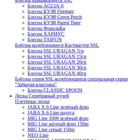
Блёсны вращающиеся SSL
Блесна AGLIA-S
Блесна КУЗЯ Firetiger
Блесна КУЗЯ Green Perch
Блесна КУЗЯ Parrot Tiger
Блесна ФорельКа
Блесна ХАРИУС
Блесна TAIFUN
Блёсны колеблющиеся Кастмастер SSL
Блесна SSL URAGAN 7гр
Блесна SSL URAGAN 15гр
Блесна SSL URAGAN 20гр
Блесна SSL URAGAN 30гр
Блесна SSL URAGAN 40гр
Блёсны серия SSL колеблющиеся специальная серия
"Забытая классика"
Блесна CLASSIC SPOON
Леска Серебряный ручей
Плетёные лески
JABA X 6 Line зелёный флю
JABA X 6 Line радуга
MIG Line 1000 зелёный флю
MIG Line жёлтый флю 150m
MIG Line серый 150m
NEO Line