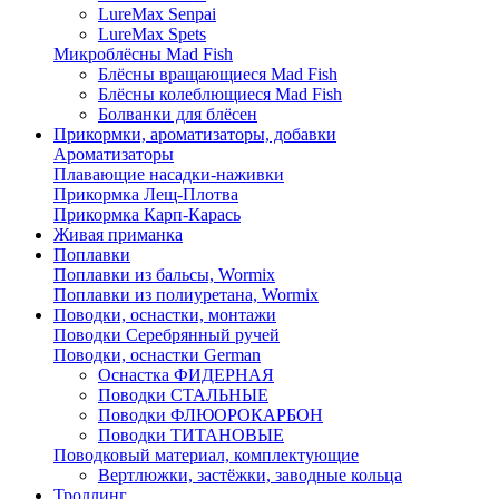
LureMax Senpai
LureMax Spets
Микроблёсны Mad Fish
Блёсны вращающиеся Mad Fish
Блёсны колеблющиеся Mad Fish
Болванки для блёсен
Прикормки, ароматизаторы, добавки
Ароматизаторы
Плавающие насадки-наживки
Прикормка Лещ-Плотва
Прикормка Карп-Карась
Живая приманка
Поплавки
Поплавки из бальсы, Wormix
Поплавки из полиуретана, Wormix
Поводки, оснастки, монтажи
Поводки Серебрянный ручей
Поводки, оснастки German
Оснастка ФИДЕРНАЯ
Поводки СТАЛЬНЫЕ
Поводки ФЛЮОРОКАРБОН
Поводки ТИТАНОВЫЕ
Поводковый материал, комплектующие
Вертлюжки, застёжки, заводные кольца
Троллинг