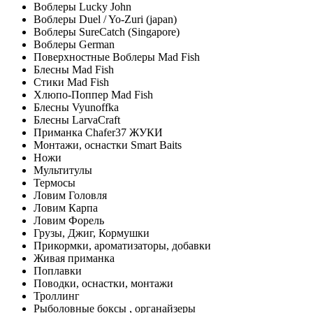
Воблеры Lucky John
Воблеры Duel / Yo-Zuri (japan)
Воблеры SureCatch (Singapore)
Воблеры German
Поверхностные Воблеры Mad Fish
Блесны Mad Fish
Стики Mad Fish
Хлюпо-Поппер Mad Fish
Блесны Vyunoffka
Блесны LarvaCraft
Приманка Chafer37 ЖУКИ
Монтажи, оснастки Smart Baits
Ножи
Мультитулы
Термосы
Ловим Головля
Ловим Карпа
Ловим Форель
Грузы, Джиг, Кормушки
Прикормки, ароматизаторы, добавки
Живая приманка
Поплавки
Поводки, оснастки, монтажи
Троллинг
Рыболовные боксы , органайзеры