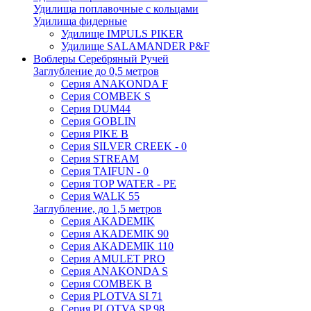
Удилища поплавочные с кольцами
Удилища фидерные
Удилище IMPULS PIKER
Удилище SALAMANDER P&F
Воблеры Серебряный Ручей
Заглубление до 0,5 метров
Серия ANAKONDA F
Серия COMBEK S
Серия DUM44
Серия GOBLIN
Серия PIKE B
Серия SILVER CREEK - 0
Серия STREAM
Серия TAIFUN - 0
Серия TOP WATER - PE
Серия WALK 55
Заглубление, до 1,5 метров
Серия AKADEMIK
Серия AKADEMIK 90
Серия AKADEMIK 110
Серия AMULET PRO
Серия ANAKONDA S
Серия COMBEK B
Серия PLOTVA SI 71
Серия PLOTVA SP 98