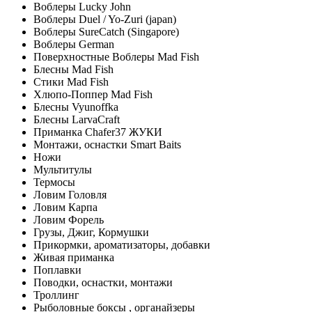
Воблеры Lucky John
Воблеры Duel / Yo-Zuri (japan)
Воблеры SureCatch (Singapore)
Воблеры German
Поверхностные Воблеры Mad Fish
Блесны Mad Fish
Стики Mad Fish
Хлюпо-Поппер Mad Fish
Блесны Vyunoffka
Блесны LarvaCraft
Приманка Chafer37 ЖУКИ
Монтажи, оснастки Smart Baits
Ножи
Мультитулы
Термосы
Ловим Головля
Ловим Карпа
Ловим Форель
Грузы, Джиг, Кормушки
Прикормки, ароматизаторы, добавки
Живая приманка
Поплавки
Поводки, оснастки, монтажи
Троллинг
Рыболовные боксы , органайзеры