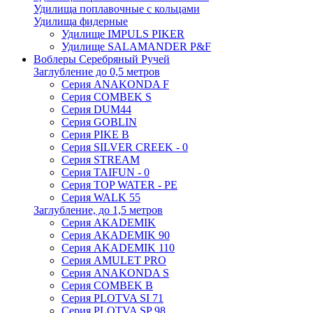
Удилища поплавочные с кольцами
Удилища фидерные
Удилище IMPULS PIKER
Удилище SALAMANDER P&F
Воблеры Серебряный Ручей
Заглубление до 0,5 метров
Серия ANAKONDA F
Серия COMBEK S
Серия DUM44
Серия GOBLIN
Серия PIKE B
Серия SILVER CREEK - 0
Серия STREAM
Серия TAIFUN - 0
Серия TOP WATER - PE
Серия WALK 55
Заглубление, до 1,5 метров
Серия AKADEMIK
Серия AKADEMIK 90
Серия AKADEMIK 110
Серия AMULET PRO
Серия ANAKONDA S
Серия COMBEK B
Серия PLOTVA SI 71
Серия PLOTVA SP 98