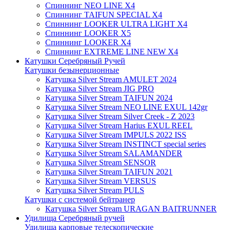
Спиннинг NEO LINE X4
Спиннинг TAIFUN SPECIAL X4
Спиннинг LOOKER ULTRA LIGHT X4
Спиннинг LOOKER X5
Спиннинг LOOKER X4
Спиннинг EXTREME LINE NEW X4
Катушки Серебряный Ручей
Катушки безынерционные
Катушка Silver Stream AMULET 2024
Катушка Silver Stream JIG PRO
Катушка Silver Stream TAIFUN 2024
Катушка Silver Stream NEO LINE EXUL 142gr
Катушка Silver Stream Silver Creek - Z 2023
Катушка Silver Stream Harius EXUL REEL
Катушка Silver Stream IMPULS 2022 ISS
Катушка Silver Stream INSTINCT special series
Катушка Silver Stream SALAMANDER
Катушка Silver Stream SENSOR
Катушка Silver Stream TAIFUN 2021
Катушка Silver Stream VERSUS
Катушка Silver Stream PULS
Катушки с системой бейтранер
Катушка Silver Stream URAGAN BAITRUNNER
Удилища Серебряный ручей
Удилища карповые телескопические