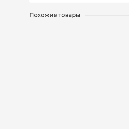
Похожие товары
Воблер German Chuva, 35mm/5.7g/C007/0-0.5
GR-006756
2
360 р.
В корзину