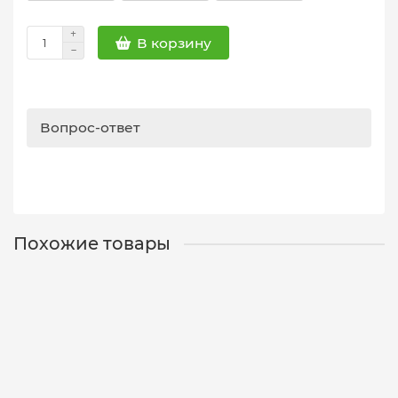
В корзину
Вопрос-ответ
Похожие товары
Воблер плавающий LUCKY JOHN PRO SERIES ANIRA
LBF 03.90/105/до 0,6м.