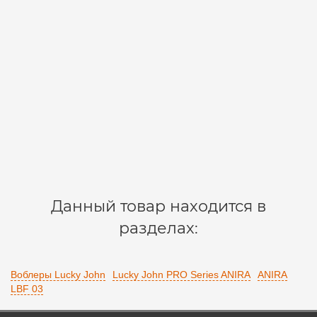
Воблер плавающий LUCKY JOHN PRO SERIES ANIRA
LBF 03.90/112/до 0,6м.
AN39LBF-112
1
717 р.
В корзину
Данный товар находится в
разделах:
Воблеры Lucky John
Lucky John PRO Series ANIRA
ANIRA
LBF 03