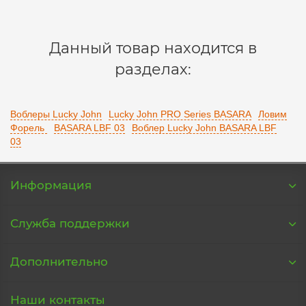
В корзину
Данный товар находится в
разделах:
Воблеры Lucky John
Lucky John PRO Series BASARA
Ловим
Форель
BASARA LBF 03
Воблер Lucky John BASARA LBF
03
Информация
Служба поддержки
Дополнительно
Наши контакты