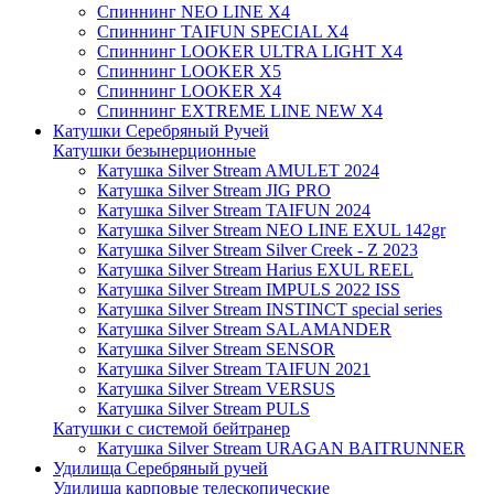
Спиннинг NEO LINE X4
Спиннинг TAIFUN SPECIAL X4
Спиннинг LOOKER ULTRA LIGHT X4
Спиннинг LOOKER X5
Спиннинг LOOKER X4
Спиннинг EXTREME LINE NEW X4
Катушки Серебряный Ручей
Катушки безынерционные
Катушка Silver Stream AMULET 2024
Катушка Silver Stream JIG PRO
Катушка Silver Stream TAIFUN 2024
Катушка Silver Stream NEO LINE EXUL 142gr
Катушка Silver Stream Silver Creek - Z 2023
Катушка Silver Stream Harius EXUL REEL
Катушка Silver Stream IMPULS 2022 ISS
Катушка Silver Stream INSTINCT special series
Катушка Silver Stream SALAMANDER
Катушка Silver Stream SENSOR
Катушка Silver Stream TAIFUN 2021
Катушка Silver Stream VERSUS
Катушка Silver Stream PULS
Катушки с системой бейтранер
Катушка Silver Stream URAGAN BAITRUNNER
Удилища Серебряный ручей
Удилища карповые телескопические