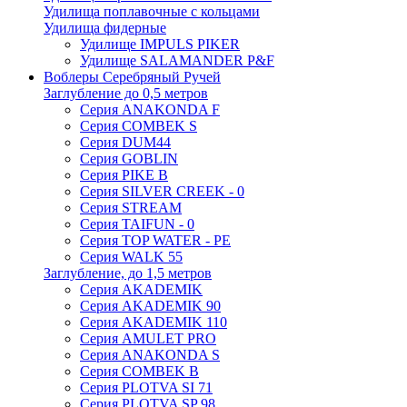
Удилища поплавочные с кольцами
Удилища фидерные
Удилище IMPULS PIKER
Удилище SALAMANDER P&F
Воблеры Серебряный Ручей
Заглубление до 0,5 метров
Серия ANAKONDA F
Серия COMBEK S
Серия DUM44
Серия GOBLIN
Серия PIKE B
Серия SILVER CREEK - 0
Серия STREAM
Серия TAIFUN - 0
Серия TOP WATER - PE
Серия WALK 55
Заглубление, до 1,5 метров
Серия AKADEMIK
Серия AKADEMIK 90
Серия AKADEMIK 110
Серия AMULET PRO
Серия ANAKONDA S
Серия COMBEK B
Серия PLOTVA SI 71
Серия PLOTVA SP 98