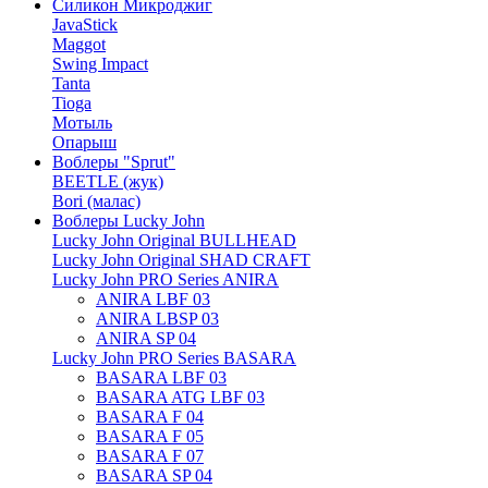
Силикон Микроджиг
JavaStick
Maggot
Swing Impact
Tanta
Tioga
Мотыль
Опарыш
Воблеры "Sprut"
BEETLE (жук)
Bori (малас)
Воблеры Lucky John
Lucky John Original BULLHEAD
Lucky John Original SHAD CRAFT
Lucky John PRO Series ANIRA
ANIRA LBF 03
ANIRA LBSP 03
ANIRA SP 04
Lucky John PRO Series BASARA
BASARA LBF 03
BASARA ATG LBF 03
BASARA F 04
BASARA F 05
BASARA F 07
BASARA SP 04