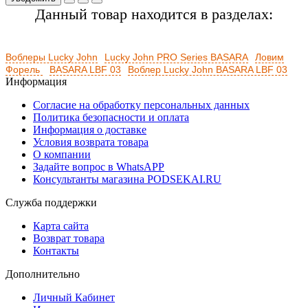
Данный товар находится в разделах:
Воблеры Lucky John
Lucky John PRO Series BASARA
Ловим
Форель
BASARA LBF 03
Воблер Lucky John BASARA LBF 03
Информация
Согласие на обработку персональных данных
Политика безопасности и оплата
Информация о доставке
Условия возврата товара
О компании
Задайте вопрос в WhatsAPP
Консультанты магазина PODSEKAI.RU
Служба поддержки
Карта сайта
Возврат товара
Контакты
Дополнительно
Личный Кабинет