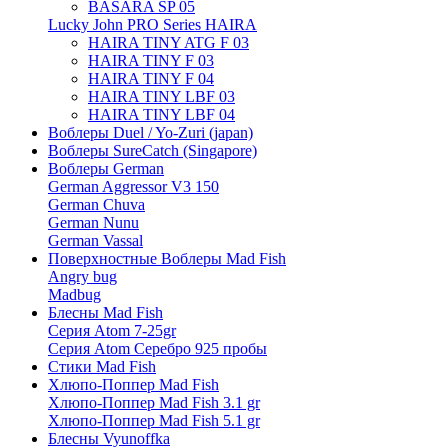
BASARA SP 05
Lucky John PRO Series HAIRA
HAIRA TINY ATG F 03
HAIRA TINY F 03
HAIRA TINY F 04
HAIRA TINY LBF 03
HAIRA TINY LBF 04
Воблеры Duel / Yo-Zuri (japan)
Воблеры SureCatch (Singapore)
Воблеры German
German Aggressor V3 150
German Chuva
German Nunu
German Vassal
Поверхностные Воблеры Mad Fish
Angry bug
Madbug
Блесны Mad Fish
Серия Atom 7-25gr
Серия Atom Серебро 925 пробы
Стики Mad Fish
Хлюпо-Поппер Mad Fish
Хлюпо-Поппер Mad Fish 3.1 gr
Хлюпо-Поппер Mad Fish 5.1 gr
Блесны Vyunoffka