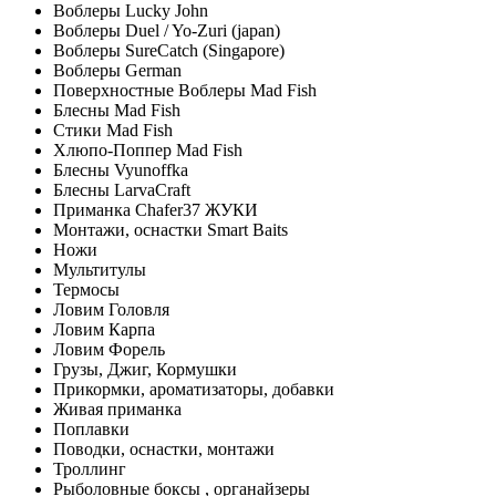
Воблеры Lucky John
Воблеры Duel / Yo-Zuri (japan)
Воблеры SureCatch (Singapore)
Воблеры German
Поверхностные Воблеры Mad Fish
Блесны Mad Fish
Стики Mad Fish
Хлюпо-Поппер Mad Fish
Блесны Vyunoffka
Блесны LarvaCraft
Приманка Chafer37 ЖУКИ
Монтажи, оснастки Smart Baits
Ножи
Мультитулы
Термосы
Ловим Головля
Ловим Карпа
Ловим Форель
Грузы, Джиг, Кормушки
Прикормки, ароматизаторы, добавки
Живая приманка
Поплавки
Поводки, оснастки, монтажи
Троллинг
Рыболовные боксы , органайзеры