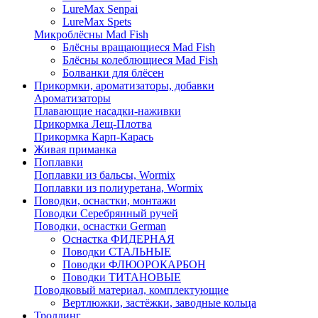
LureMax Senpai
LureMax Spets
Микроблёсны Mad Fish
Блёсны вращающиеся Mad Fish
Блёсны колеблющиеся Mad Fish
Болванки для блёсен
Прикормки, ароматизаторы, добавки
Ароматизаторы
Плавающие насадки-наживки
Прикормка Лещ-Плотва
Прикормка Карп-Карась
Живая приманка
Поплавки
Поплавки из бальсы, Wormix
Поплавки из полиуретана, Wormix
Поводки, оснастки, монтажи
Поводки Серебрянный ручей
Поводки, оснастки German
Оснастка ФИДЕРНАЯ
Поводки СТАЛЬНЫЕ
Поводки ФЛЮОРОКАРБОН
Поводки ТИТАНОВЫЕ
Поводковый материал, комплектующие
Вертлюжки, застёжки, заводные кольца
Троллинг