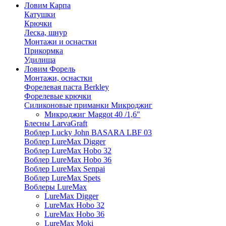
Ловим Карпа
Катушки
Крючки
Леска, шнур
Монтажи и оснастки
Прикормка
Удилища
Ловим Форель
Монтажи, оснастки
Форелевая паста Berkley
Форелевые крючки
Силиконовые приманки Микроджиг
Микроджиг Maggot 40 /1,6"
Блесны LarvaGraft
Воблер Lucky John BASARA LBF 03
Воблер LureMax Digger
Воблер LureMax Hobo 32
Воблер LureMax Hobo 36
Воблер LureMax Senpai
Воблер LureMax Spets
Воблеры LureMax
LureMax Digger
LureMax Hobo 32
LureMax Hobo 36
LureMax Moki