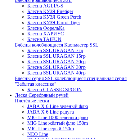
Блёсны вращающиеся SSL
Блесна AGLIA-S
Блесна КУЗЯ Firetiger
Блесна КУЗЯ Green Perch
Блесна КУЗЯ Parrot Tiger
Блесна ФорельКа
Блесна ХАРИУС
Блесна TAIFUN
Блёсны колеблющиеся Кастмастер SSL
Блесна SSL URAGAN 7гр
Блесна SSL URAGAN 15гр
Блесна SSL URAGAN 20гр
Блесна SSL URAGAN 30гр
Блесна SSL URAGAN 40гр
Блёсны серия SSL колеблющиеся специальная серия
"Забытая классика"
Блесна CLASSIC SPOON
Леска Серебряный ручей
Плетёные лески
JABA X 6 Line зелёный флю
JABA X 6 Line радуга
MIG Line 1000 зелёный флю
MIG Line жёлтый флю 150m
MIG Line серый 150m
NEO Line