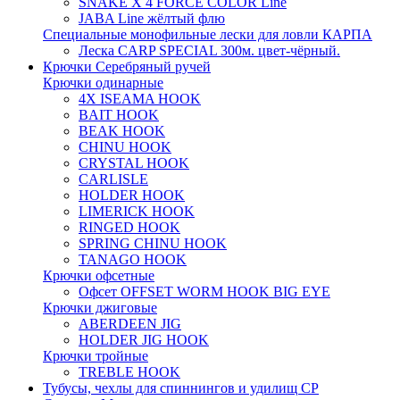
SNAKE X 4 FORCE COLOR Line
JABA Line жёлтый флю
Специальные монофильные лески для ловли КАРПА
Леска CARP SPECIAL 300м. цвет-чёрный.
Крючки Серебряный ручей
Крючки одинарные
4X ISEAMA HOOK
BAIT HOOK
BEAK HOOK
CHINU HOOK
CRYSTAL HOOK
CARLISLE
HOLDER HOOK
LIMERICK HOOK
RINGED HOOK
SPRING CHINU HOOK
TANAGO HOOK
Крючки офсетные
Офсет OFFSET WORM HOOK BIG EYE
Крючки джиговые
ABERDEEN JIG
HOLDER JIG HOOK
Крючки тройные
TREBLE HOOK
Тубусы, чехлы для спиннингов и удилищ СР