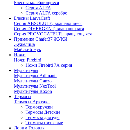
Блесны колеблющиеся
Серия ALFA
Серия ALFA серебро
Блесны LarvaCraft
Серия ABSOLUTE, вращающиеся
Серия DIVERGENT, вращающаяся
Серия PROVOCATEUR. вращающаяся
Приманка Chafer37 ЖУКИ
Жужелица
Майский жук
Ножи
Ножи Firebird
Ножи Firebird 7А серия
Мультитулы
Мультитулы Adimanti
Мультитулы Ganzo
Мультитулы NexTool
Мультитулы Roxon
Термосы
Термосы Арктика
Термокружки
Термосы Детские
Термосы для еды
Термосы питьевые
Ловим Головля