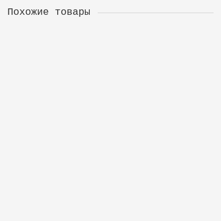
Похожие товары
Воблер суспендер LJ PRO SERIES BASARA SP
05.60/110/ до 1м
BA56SP-110
1
767 р.
В корзину