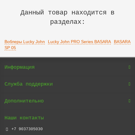
Данный товар находится в
разделах:
Воблеры Lucky John
Lucky John PRO Series BASARA
BASARA
SP 05
Информация
Служба поддержки
Дополнительно
Наши контакты
+7 9037305030