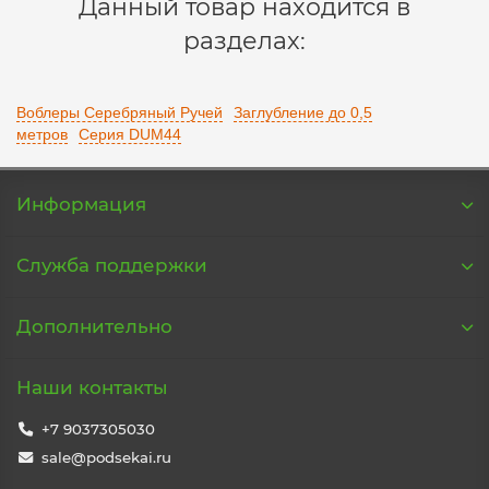
Данный товар находится в
разделах:
Воблеры Серебряный Ручей
Заглубление до 0,5
метров
Серия DUM44
Информация
Служба поддержки
Дополнительно
Наши контакты
+7 9037305030
sale@podsekai.ru