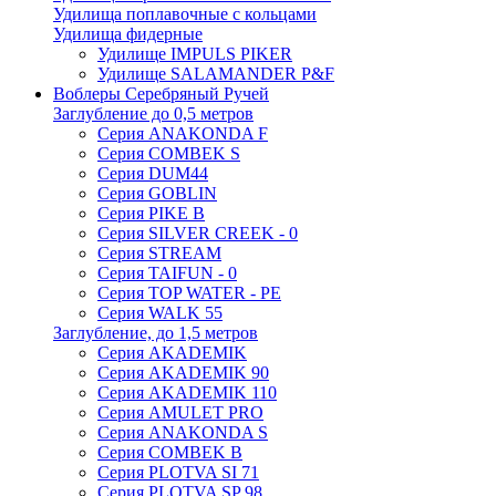
Удилища поплавочные с кольцами
Удилища фидерные
Удилище IMPULS PIKER
Удилище SALAMANDER P&F
Воблеры Серебряный Ручей
Заглубление до 0,5 метров
Серия ANAKONDA F
Серия COMBEK S
Серия DUM44
Серия GOBLIN
Серия PIKE B
Серия SILVER CREEK - 0
Серия STREAM
Серия TAIFUN - 0
Серия TOP WATER - PE
Серия WALK 55
Заглубление, до 1,5 метров
Серия AKADEMIK
Серия AKADEMIK 90
Серия AKADEMIK 110
Серия AMULET PRO
Серия ANAKONDA S
Серия COMBEK B
Серия PLOTVA SI 71
Серия PLOTVA SP 98