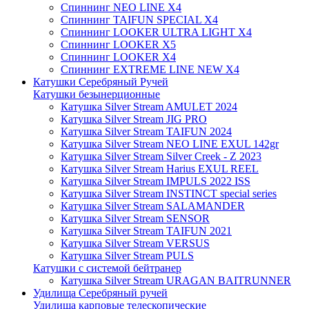
Спиннинг NEO LINE X4
Спиннинг TAIFUN SPECIAL X4
Спиннинг LOOKER ULTRA LIGHT X4
Спиннинг LOOKER X5
Спиннинг LOOKER X4
Спиннинг EXTREME LINE NEW X4
Катушки Серебряный Ручей
Катушки безынерционные
Катушка Silver Stream AMULET 2024
Катушка Silver Stream JIG PRO
Катушка Silver Stream TAIFUN 2024
Катушка Silver Stream NEO LINE EXUL 142gr
Катушка Silver Stream Silver Creek - Z 2023
Катушка Silver Stream Harius EXUL REEL
Катушка Silver Stream IMPULS 2022 ISS
Катушка Silver Stream INSTINCT special series
Катушка Silver Stream SALAMANDER
Катушка Silver Stream SENSOR
Катушка Silver Stream TAIFUN 2021
Катушка Silver Stream VERSUS
Катушка Silver Stream PULS
Катушки с системой бейтранер
Катушка Silver Stream URAGAN BAITRUNNER
Удилища Серебряный ручей
Удилища карповые телескопические