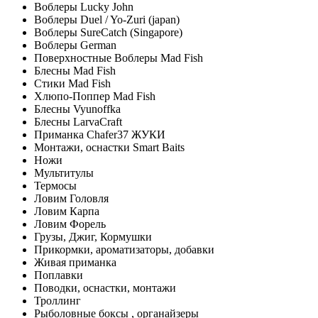
Воблеры Lucky John
Воблеры Duel / Yo-Zuri (japan)
Воблеры SureCatch (Singapore)
Воблеры German
Поверхностные Воблеры Mad Fish
Блесны Mad Fish
Стики Mad Fish
Хлюпо-Поппер Mad Fish
Блесны Vyunoffka
Блесны LarvaCraft
Приманка Chafer37 ЖУКИ
Монтажи, оснастки Smart Baits
Ножи
Мультитулы
Термосы
Ловим Головля
Ловим Карпа
Ловим Форель
Грузы, Джиг, Кормушки
Прикормки, ароматизаторы, добавки
Живая приманка
Поплавки
Поводки, оснастки, монтажи
Троллинг
Рыболовные боксы , органайзеры