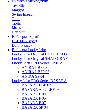
Силикон Микроджиг
JavaStick
Maggot
Swing Impact
Tanta
Tioga
Мотыль
Опарыш
Воблеры "Sprut"
BEETLE (жук)
Bori (малас)
Воблеры Lucky John
Lucky John Original BULLHEAD
Lucky John Original SHAD CRAFT
Lucky John PRO Series ANIRA
ANIRA LBF 03
ANIRA LBSP 03
ANIRA SP 04
Lucky John PRO Series BASARA
BASARA LBF 03
BASARA ATG LBF 03
BASARA F 04
BASARA F 05
BASARA F 07
BASARA SP 04