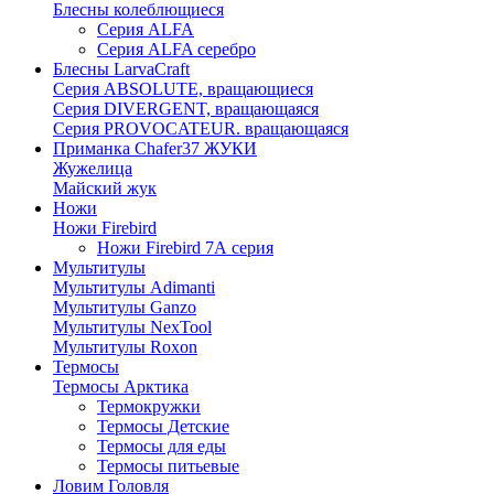
Блесны колеблющиеся
Серия ALFA
Серия ALFA серебро
Блесны LarvaCraft
Серия ABSOLUTE, вращающиеся
Серия DIVERGENT, вращающаяся
Серия PROVOCATEUR. вращающаяся
Приманка Chafer37 ЖУКИ
Жужелица
Майский жук
Ножи
Ножи Firebird
Ножи Firebird 7А серия
Мультитулы
Мультитулы Adimanti
Мультитулы Ganzo
Мультитулы NexTool
Мультитулы Roxon
Термосы
Термосы Арктика
Термокружки
Термосы Детские
Термосы для еды
Термосы питьевые
Ловим Головля