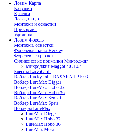
Ловим Карпа
Катушки
Крючки
Леска, шнур
Монтажи и оснастки
Прикормка
Удилища
Ловим Форель
Монтажи, оснастки
Форелевая паста Berkley
Форелевые крючки
Силиконовые приманки Микроджиг
Микроджиг Maggot 40 /1,6"
Блесны LarvaGraft
Воблер Lucky John BASARA LBF 03
Воблер LureMax Digger
Воблер LureMax Hobo 32
Воблер LureMax Hobo 36
Воблер LureMax Senpai
Воблер LureMax Spets
Воблеры LureMax
LureMax Digger
LureMax Hobo 32
LureMax Hobo 36
LureMax Moki