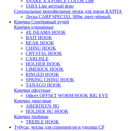
SNAKE X 4 FORCE COLOR Line
JABA Line жёлтый флю
Специальные монофильные лески для ловли КАРПА
Леска CARP SPECIAL 300м. цвет-чёрный.
Крючки Серебряный ручей
Крючки одинарные
4X ISEAMA HOOK
BAIT HOOK
BEAK HOOK
CHINU HOOK
CRYSTAL HOOK
CARLISLE
HOLDER HOOK
LIMERICK HOOK
RINGED HOOK
SPRING CHINU HOOK
TANAGO HOOK
Крючки офсетные
Офсет OFFSET WORM HOOK BIG EYE
Крючки джиговые
ABERDEEN JIG
HOLDER JIG HOOK
Крючки тройные
TREBLE HOOK
Тубусы, чехлы для спиннингов и удилищ СР