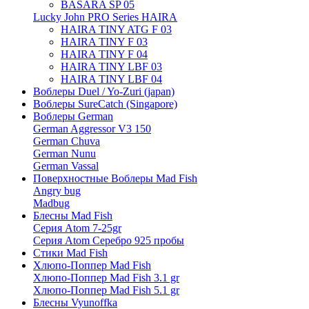
BASARA SP 05
Lucky John PRO Series HAIRA
HAIRA TINY ATG F 03
HAIRA TINY F 03
HAIRA TINY F 04
HAIRA TINY LBF 03
HAIRA TINY LBF 04
Воблеры Duel / Yo-Zuri (japan)
Воблеры SureCatch (Singapore)
Воблеры German
German Aggressor V3 150
German Chuva
German Nunu
German Vassal
Поверхностные Воблеры Mad Fish
Angry bug
Madbug
Блесны Mad Fish
Серия Atom 7-25gr
Серия Atom Серебро 925 пробы
Стики Mad Fish
Хлюпо-Поппер Mad Fish
Хлюпо-Поппер Mad Fish 3.1 gr
Хлюпо-Поппер Mad Fish 5.1 gr
Блесны Vyunoffka