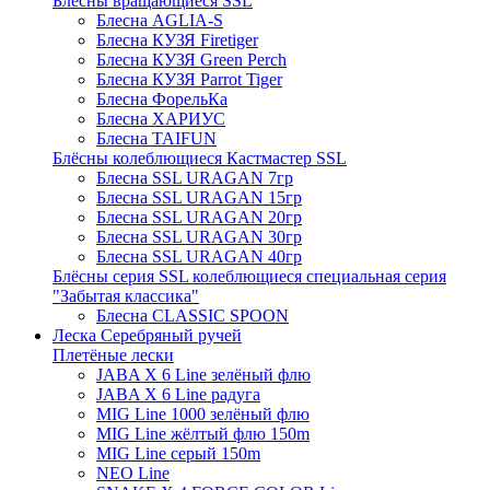
Блёсны вращающиеся SSL
Блесна AGLIA-S
Блесна КУЗЯ Firetiger
Блесна КУЗЯ Green Perch
Блесна КУЗЯ Parrot Tiger
Блесна ФорельКа
Блесна ХАРИУС
Блесна TAIFUN
Блёсны колеблющиеся Кастмастер SSL
Блесна SSL URAGAN 7гр
Блесна SSL URAGAN 15гр
Блесна SSL URAGAN 20гр
Блесна SSL URAGAN 30гр
Блесна SSL URAGAN 40гр
Блёсны серия SSL колеблющиеся специальная серия
"Забытая классика"
Блесна CLASSIC SPOON
Леска Серебряный ручей
Плетёные лески
JABA X 6 Line зелёный флю
JABA X 6 Line радуга
MIG Line 1000 зелёный флю
MIG Line жёлтый флю 150m
MIG Line серый 150m
NEO Line