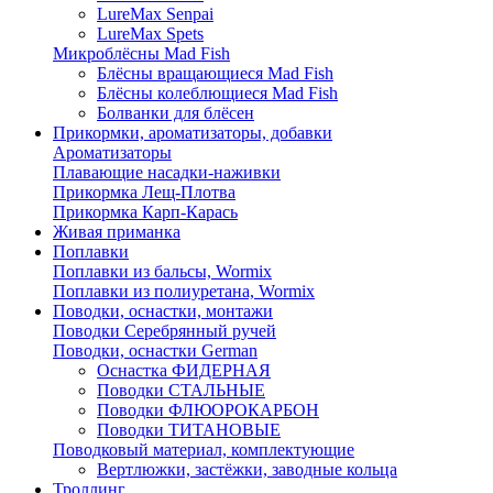
LureMax Senpai
LureMax Spets
Микроблёсны Mad Fish
Блёсны вращающиеся Mad Fish
Блёсны колеблющиеся Mad Fish
Болванки для блёсен
Прикормки, ароматизаторы, добавки
Ароматизаторы
Плавающие насадки-наживки
Прикормка Лещ-Плотва
Прикормка Карп-Карась
Живая приманка
Поплавки
Поплавки из бальсы, Wormix
Поплавки из полиуретана, Wormix
Поводки, оснастки, монтажи
Поводки Серебрянный ручей
Поводки, оснастки German
Оснастка ФИДЕРНАЯ
Поводки СТАЛЬНЫЕ
Поводки ФЛЮОРОКАРБОН
Поводки ТИТАНОВЫЕ
Поводковый материал, комплектующие
Вертлюжки, застёжки, заводные кольца
Троллинг