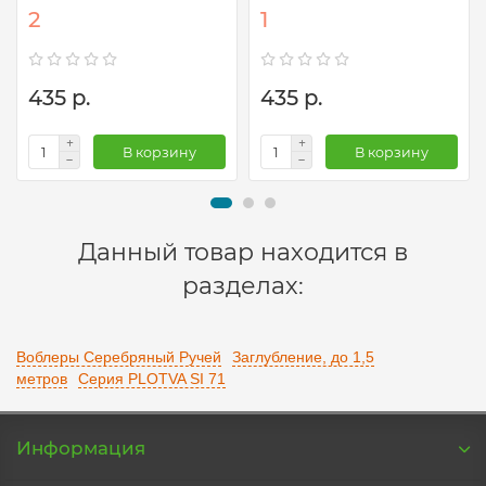
2
1
435 р.
435 р.
В корзину
В корзину
Данный товар находится в
разделах:
Воблеры Серебряный Ручей
Заглубление, до 1,5
метров
Серия PLOTVA SI 71
Информация