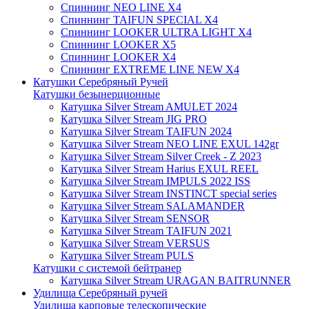
Спиннинг NEO LINE X4
Спиннинг TAIFUN SPECIAL X4
Спиннинг LOOKER ULTRA LIGHT X4
Спиннинг LOOKER X5
Спиннинг LOOKER X4
Спиннинг EXTREME LINE NEW X4
Катушки Серебряный Ручей
Катушки безынерционные
Катушка Silver Stream AMULET 2024
Катушка Silver Stream JIG PRO
Катушка Silver Stream TAIFUN 2024
Катушка Silver Stream NEO LINE EXUL 142gr
Катушка Silver Stream Silver Creek - Z 2023
Катушка Silver Stream Harius EXUL REEL
Катушка Silver Stream IMPULS 2022 ISS
Катушка Silver Stream INSTINCT special series
Катушка Silver Stream SALAMANDER
Катушка Silver Stream SENSOR
Катушка Silver Stream TAIFUN 2021
Катушка Silver Stream VERSUS
Катушка Silver Stream PULS
Катушки с системой бейтранер
Катушка Silver Stream URAGAN BAITRUNNER
Удилища Серебряный ручей
Удилища карповые телескопические