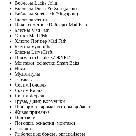
Воблеры Lucky John
Воблеры Duel / Yo-Zuri (japan)
Воблеры SureCatch (Singapore)
Воблеры German
Поверхностные Воблеры Mad Fish
Блесны Mad Fish
Стики Mad Fish
Хлюпо-Поппер Mad Fish
Блесны Vyunoffka
Блесны LarvaCraft
Приманка Chafer37 ЖУКИ
Монтажи, оснастки Smart Baits
Ножи
Мультитулы
Термосы
Ловим Головля
Ловим Карпа
Ловим Форель
Грузы, Джиг, Кормушки
Прикормки, ароматизаторы, добавки
Живая приманка
Поплавки
Поводки, оснастки, монтажи
Троллинг
Рыболовные боксы , органайзеры