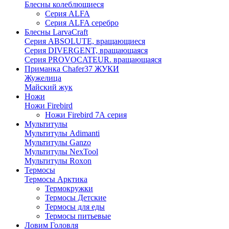
Блесны колеблющиеся
Серия ALFA
Серия ALFA серебро
Блесны LarvaCraft
Серия ABSOLUTE, вращающиеся
Серия DIVERGENT, вращающаяся
Серия PROVOCATEUR. вращающаяся
Приманка Chafer37 ЖУКИ
Жужелица
Майский жук
Ножи
Ножи Firebird
Ножи Firebird 7А серия
Мультитулы
Мультитулы Adimanti
Мультитулы Ganzo
Мультитулы NexTool
Мультитулы Roxon
Термосы
Термосы Арктика
Термокружки
Термосы Детские
Термосы для еды
Термосы питьевые
Ловим Головля