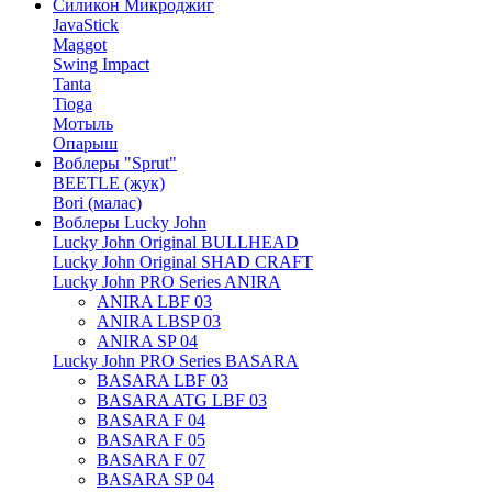
Силикон Микроджиг
JavaStick
Maggot
Swing Impact
Tanta
Tioga
Мотыль
Опарыш
Воблеры "Sprut"
BEETLE (жук)
Bori (малас)
Воблеры Lucky John
Lucky John Original BULLHEAD
Lucky John Original SHAD CRAFT
Lucky John PRO Series ANIRA
ANIRA LBF 03
ANIRA LBSP 03
ANIRA SP 04
Lucky John PRO Series BASARA
BASARA LBF 03
BASARA ATG LBF 03
BASARA F 04
BASARA F 05
BASARA F 07
BASARA SP 04