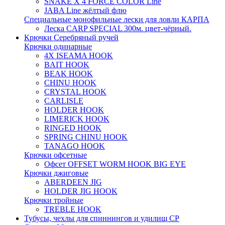
SNAKE X 4 FORCE COLOR Line
JABA Line жёлтый флю
Специальные монофильные лески для ловли КАРПА
Леска CARP SPECIAL 300м. цвет-чёрный.
Крючки Серебряный ручей
Крючки одинарные
4X ISEAMA HOOK
BAIT HOOK
BEAK HOOK
CHINU HOOK
CRYSTAL HOOK
CARLISLE
HOLDER HOOK
LIMERICK HOOK
RINGED HOOK
SPRING CHINU HOOK
TANAGO HOOK
Крючки офсетные
Офсет OFFSET WORM HOOK BIG EYE
Крючки джиговые
ABERDEEN JIG
HOLDER JIG HOOK
Крючки тройные
TREBLE HOOK
Тубусы, чехлы для спиннингов и удилищ СР