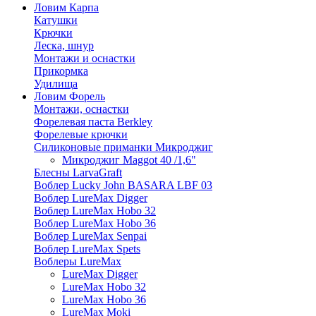
Ловим Карпа
Катушки
Крючки
Леска, шнур
Монтажи и оснастки
Прикормка
Удилища
Ловим Форель
Монтажи, оснастки
Форелевая паста Berkley
Форелевые крючки
Силиконовые приманки Микроджиг
Микроджиг Maggot 40 /1,6"
Блесны LarvaGraft
Воблер Lucky John BASARA LBF 03
Воблер LureMax Digger
Воблер LureMax Hobo 32
Воблер LureMax Hobo 36
Воблер LureMax Senpai
Воблер LureMax Spets
Воблеры LureMax
LureMax Digger
LureMax Hobo 32
LureMax Hobo 36
LureMax Moki