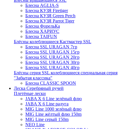
Блёсны вращающиеся SSL
Блесна AGLIA-S
Блесна КУЗЯ Firetiger
Блесна КУЗЯ Green Perch
Блесна КУЗЯ Parrot Tiger
Блесна ФорельКа
Блесна ХАРИУС
Блесна TAIFUN
Блёсны колеблющиеся Кастмастер SSL
Блесна SSL URAGAN 7гр
Блесна SSL URAGAN 15гр
Блесна SSL URAGAN 20гр
Блесна SSL URAGAN 30гр
Блесна SSL URAGAN 40гр
Блёсны серия SSL колеблющиеся специальная серия
"Забытая классика"
Блесна CLASSIC SPOON
Леска Серебряный ручей
Плетёные лески
JABA X 6 Line зелёный флю
JABA X 6 Line радуга
MIG Line 1000 зелёный флю
MIG Line жёлтый флю 150m
MIG Line серый 150m
NEO Line