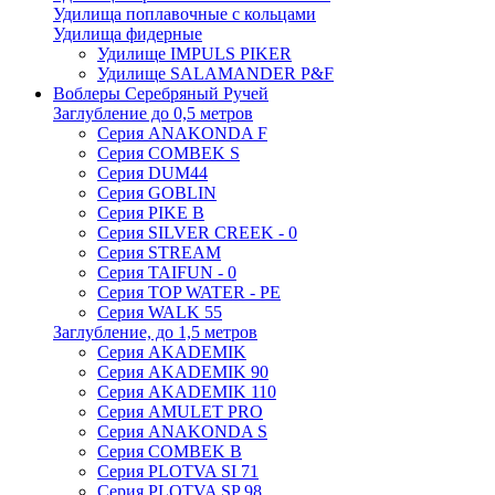
Удилища поплавочные с кольцами
Удилища фидерные
Удилище IMPULS PIKER
Удилище SALAMANDER P&F
Воблеры Серебряный Ручей
Заглубление до 0,5 метров
Серия ANAKONDA F
Серия COMBEK S
Серия DUM44
Серия GOBLIN
Серия PIKE B
Серия SILVER CREEK - 0
Серия STREAM
Серия TAIFUN - 0
Серия TOP WATER - PE
Серия WALK 55
Заглубление, до 1,5 метров
Серия AKADEMIK
Серия AKADEMIK 90
Серия AKADEMIK 110
Серия AMULET PRO
Серия ANAKONDA S
Серия COMBEK B
Серия PLOTVA SI 71
Серия PLOTVA SP 98