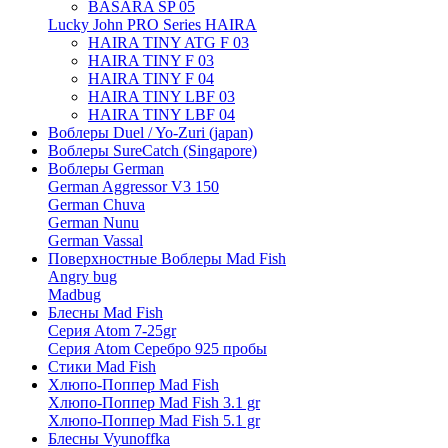
BASARA SP 05
Lucky John PRO Series HAIRA
HAIRA TINY ATG F 03
HAIRA TINY F 03
HAIRA TINY F 04
HAIRA TINY LBF 03
HAIRA TINY LBF 04
Воблеры Duel / Yo-Zuri (japan)
Воблеры SureCatch (Singapore)
Воблеры German
German Aggressor V3 150
German Chuva
German Nunu
German Vassal
Поверхностные Воблеры Mad Fish
Angry bug
Madbug
Блесны Mad Fish
Серия Atom 7-25gr
Серия Atom Серебро 925 пробы
Стики Mad Fish
Хлюпо-Поппер Mad Fish
Хлюпо-Поппер Mad Fish 3.1 gr
Хлюпо-Поппер Mad Fish 5.1 gr
Блесны Vyunoffka