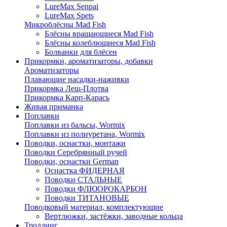
LureMax Senpai
LureMax Spets
Микроблёсны Mad Fish
Блёсны вращающиеся Mad Fish
Блёсны колеблющиеся Mad Fish
Болванки для блёсен
Прикормки, ароматизаторы, добавки
Ароматизаторы
Плавающие насадки-наживки
Прикормка Лещ-Плотва
Прикормка Карп-Карась
Живая приманка
Поплавки
Поплавки из бальсы, Wormix
Поплавки из полиуретана, Wormix
Поводки, оснастки, монтажи
Поводки Серебрянный ручей
Поводки, оснастки German
Оснастка ФИДЕРНАЯ
Поводки СТАЛЬНЫЕ
Поводки ФЛЮОРОКАРБОН
Поводки ТИТАНОВЫЕ
Поводковый материал, комплектующие
Вертлюжки, застёжки, заводные кольца
Троллинг