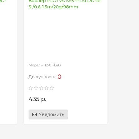
DD-
Воблер PLOTVA SSV-PLSI DD-41.
SI/0.6-1.5m/20g/98mm
Воблер P
SI/0.6-1
12-01-1393
12
0
435 р.
435 р.
Уведомить
Уве