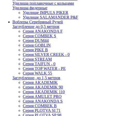
Удилища поплавочные с кольцами
Удилища фидерные
Удилище IMPULS PIKER
Удилище SALAMANDER P&F
Воблеры Серебряный Ручей
Заглубление до 0,5 метров
Серия ANAKONDA F
Серия COMBEK S
Серия DUM44
Серия GOBLIN
Серия PIKE B
Серия SILVER CREEK - 0
Серия STREAM
Серия TAIFUN - 0
Серия TOP WATER - PE
Серия WALK 55
Заглубление, до 1,5 метров
Серия AKADEMIK
Серия AKADEMIK 90
Серия AKADEMIK 110
Серия AMULET PRO
Серия ANAKONDA S
Серия COMBEK B
Серия PLOTVA SI 71
Серия PLOTVA SP 98