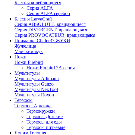
Блесны колеблющиеся
Серия ALFA
Серия ALFA серебро
Блесны LarvaCraft
Серия ABSOLUTE, вращающиеся
Серия DIVERGENT, вращающаяся
Серия PROVOCATEUR. вращающаяся
Приманка Chafer37 ЖУКИ
Жужелица
Майский жук
Ножи
Ножи Firebird
Ножи Firebird 7А серия
Мультитулы
Мультитулы Adimanti
Мультитулы Ganzo
Мультитулы NexTool
Мультитулы Roxon
Термосы
Термосы Арктика
Термокружки
Термосы Детские
Термосы для еды
Термосы питьевые
Ловим Головля