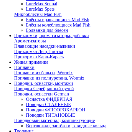
LureMax Senpai
LureMax Spets
Микроблёсны Mad Fish
Блёсны вращающиеся Mad Fish
Блёсны колеблющиеся Mad Fish
Болванки для блёсен
Прикормки, ароматизаторы, добавки
Ароматизаторы
Плавающие насадки-наживки
Прикормка Лещ-Плотва
Прикормка Карп-Карась
Живая приманка
Поплавки
Поплавки из бальсы, Wormix
Поплавки из полиуретана, Wormix
Поводки, оснастки, монтажи
Поводки Серебрянный ручей
Поводки, оснастки German
Оснастка ФИДЕРНАЯ
Поводки СТАЛЬНЫЕ
Поводки ФЛЮОРОКАРБОН
Поводки ТИТАНОВЫЕ
Поводковый материал, комплектующие
Вертлюжки, застёжки, заводные кольца
Троллинг