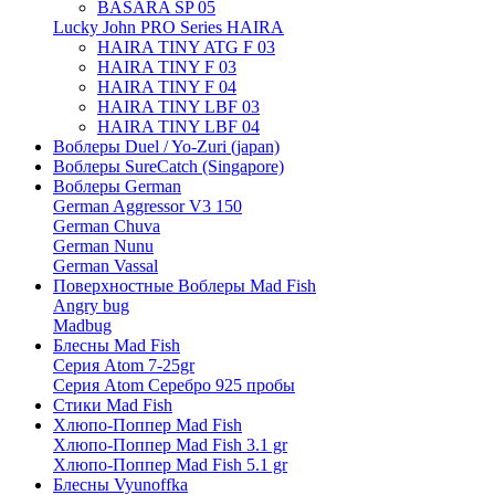
BASARA SP 05
Lucky John PRO Series HAIRA
HAIRA TINY ATG F 03
HAIRA TINY F 03
HAIRA TINY F 04
HAIRA TINY LBF 03
HAIRA TINY LBF 04
Воблеры Duel / Yo-Zuri (japan)
Воблеры SureCatch (Singapore)
Воблеры German
German Aggressor V3 150
German Chuva
German Nunu
German Vassal
Поверхностные Воблеры Mad Fish
Angry bug
Madbug
Блесны Mad Fish
Серия Atom 7-25gr
Серия Atom Серебро 925 пробы
Стики Mad Fish
Хлюпо-Поппер Mad Fish
Хлюпо-Поппер Mad Fish 3.1 gr
Хлюпо-Поппер Mad Fish 5.1 gr
Блесны Vyunoffka