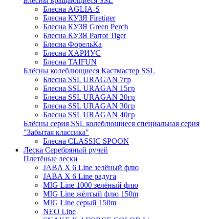
Блёсны вращающиеся SSL
Блесна AGLIA-S
Блесна КУЗЯ Firetiger
Блесна КУЗЯ Green Perch
Блесна КУЗЯ Parrot Tiger
Блесна ФорельКа
Блесна ХАРИУС
Блесна TAIFUN
Блёсны колеблющиеся Кастмастер SSL
Блесна SSL URAGAN 7гр
Блесна SSL URAGAN 15гр
Блесна SSL URAGAN 20гр
Блесна SSL URAGAN 30гр
Блесна SSL URAGAN 40гр
Блёсны серия SSL колеблющиеся специальная серия
"Забытая классика"
Блесна CLASSIC SPOON
Леска Серебряный ручей
Плетёные лески
JABA X 6 Line зелёный флю
JABA X 6 Line радуга
MIG Line 1000 зелёный флю
MIG Line жёлтый флю 150m
MIG Line серый 150m
NEO Line