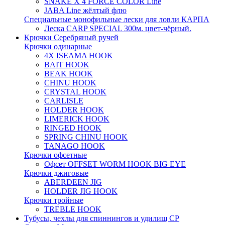
SNAKE X 4 FORCE COLOR Line
JABA Line жёлтый флю
Специальные монофильные лески для ловли КАРПА
Леска CARP SPECIAL 300м. цвет-чёрный.
Крючки Серебряный ручей
Крючки одинарные
4X ISEAMA HOOK
BAIT HOOK
BEAK HOOK
CHINU HOOK
CRYSTAL HOOK
CARLISLE
HOLDER HOOK
LIMERICK HOOK
RINGED HOOK
SPRING CHINU HOOK
TANAGO HOOK
Крючки офсетные
Офсет OFFSET WORM HOOK BIG EYE
Крючки джиговые
ABERDEEN JIG
HOLDER JIG HOOK
Крючки тройные
TREBLE HOOK
Тубусы, чехлы для спиннингов и удилищ СР