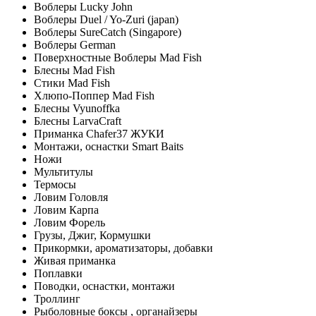
Воблеры Lucky John
Воблеры Duel / Yo-Zuri (japan)
Воблеры SureCatch (Singapore)
Воблеры German
Поверхностные Воблеры Mad Fish
Блесны Mad Fish
Стики Mad Fish
Хлюпо-Поппер Mad Fish
Блесны Vyunoffka
Блесны LarvaCraft
Приманка Chafer37 ЖУКИ
Монтажи, оснастки Smart Baits
Ножи
Мультитулы
Термосы
Ловим Головля
Ловим Карпа
Ловим Форель
Грузы, Джиг, Кормушки
Прикормки, ароматизаторы, добавки
Живая приманка
Поплавки
Поводки, оснастки, монтажи
Троллинг
Рыболовные боксы , органайзеры