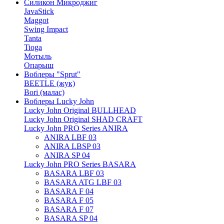
Силикон Микроджиг
JavaStick
Maggot
Swing Impact
Tanta
Tioga
Мотыль
Опарыш
Воблеры "Sprut"
BEETLE (жук)
Bori (малас)
Воблеры Lucky John
Lucky John Original BULLHEAD
Lucky John Original SHAD CRAFT
Lucky John PRO Series ANIRA
ANIRA LBF 03
ANIRA LBSP 03
ANIRA SP 04
Lucky John PRO Series BASARA
BASARA LBF 03
BASARA ATG LBF 03
BASARA F 04
BASARA F 05
BASARA F 07
BASARA SP 04