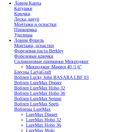
Ловим Карпа
Катушки
Крючки
Леска, шнур
Монтажи и оснастки
Прикормка
Удилища
Ловим Форель
Монтажи, оснастки
Форелевая паста Berkley
Форелевые крючки
Силиконовые приманки Микроджиг
Микроджиг Maggot 40 /1,6"
Блесны LarvaGraft
Воблер Lucky John BASARA LBF 03
Воблер LureMax Digger
Воблер LureMax Hobo 32
Воблер LureMax Hobo 36
Воблер LureMax Senpai
Воблер LureMax Spets
Воблеры LureMax
LureMax Digger
LureMax Hobo 32
LureMax Hobo 36
LureMax Moki