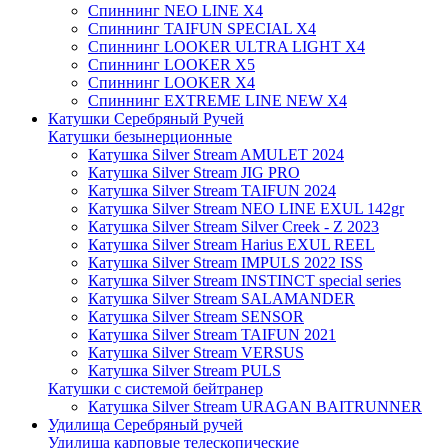
Спиннинг NEO LINE X4
Спиннинг TAIFUN SPECIAL X4
Спиннинг LOOKER ULTRA LIGHT X4
Спиннинг LOOKER X5
Спиннинг LOOKER X4
Спиннинг EXTREME LINE NEW X4
Катушки Серебряный Ручей
Катушки безынерционные
Катушка Silver Stream AMULET 2024
Катушка Silver Stream JIG PRO
Катушка Silver Stream TAIFUN 2024
Катушка Silver Stream NEO LINE EXUL 142gr
Катушка Silver Stream Silver Creek - Z 2023
Катушка Silver Stream Harius EXUL REEL
Катушка Silver Stream IMPULS 2022 ISS
Катушка Silver Stream INSTINCT special series
Катушка Silver Stream SALAMANDER
Катушка Silver Stream SENSOR
Катушка Silver Stream TAIFUN 2021
Катушка Silver Stream VERSUS
Катушка Silver Stream PULS
Катушки с системой бейтранер
Катушка Silver Stream URAGAN BAITRUNNER
Удилища Серебряный ручей
Удилища карповые телескопические