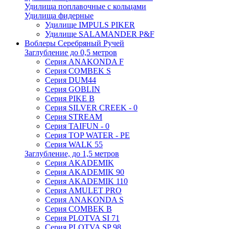
Удилища поплавочные с кольцами
Удилища фидерные
Удилище IMPULS PIKER
Удилище SALAMANDER P&F
Воблеры Серебряный Ручей
Заглубление до 0,5 метров
Серия ANAKONDA F
Серия COMBEK S
Серия DUM44
Серия GOBLIN
Серия PIKE B
Серия SILVER CREEK - 0
Серия STREAM
Серия TAIFUN - 0
Серия TOP WATER - PE
Серия WALK 55
Заглубление, до 1,5 метров
Серия AKADEMIK
Серия AKADEMIK 90
Серия AKADEMIK 110
Серия AMULET PRO
Серия ANAKONDA S
Серия COMBEK B
Серия PLOTVA SI 71
Серия PLOTVA SP 98