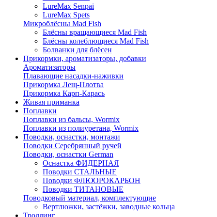
LureMax Senpai
LureMax Spets
Микроблёсны Mad Fish
Блёсны вращающиеся Mad Fish
Блёсны колеблющиеся Mad Fish
Болванки для блёсен
Прикормки, ароматизаторы, добавки
Ароматизаторы
Плавающие насадки-наживки
Прикормка Лещ-Плотва
Прикормка Карп-Карась
Живая приманка
Поплавки
Поплавки из бальсы, Wormix
Поплавки из полиуретана, Wormix
Поводки, оснастки, монтажи
Поводки Серебрянный ручей
Поводки, оснастки German
Оснастка ФИДЕРНАЯ
Поводки СТАЛЬНЫЕ
Поводки ФЛЮОРОКАРБОН
Поводки ТИТАНОВЫЕ
Поводковый материал, комплектующие
Вертлюжки, застёжки, заводные кольца
Троллинг