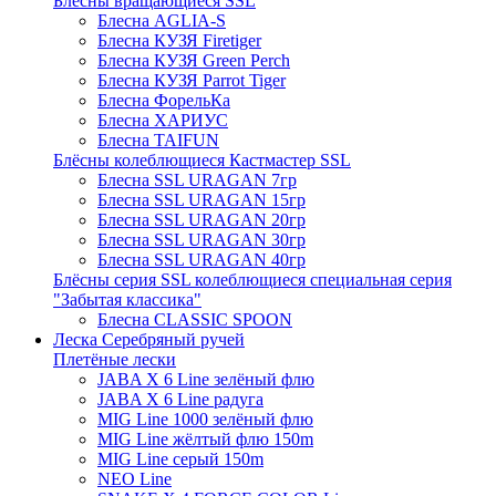
Блёсны вращающиеся SSL
Блесна AGLIA-S
Блесна КУЗЯ Firetiger
Блесна КУЗЯ Green Perch
Блесна КУЗЯ Parrot Tiger
Блесна ФорельКа
Блесна ХАРИУС
Блесна TAIFUN
Блёсны колеблющиеся Кастмастер SSL
Блесна SSL URAGAN 7гр
Блесна SSL URAGAN 15гр
Блесна SSL URAGAN 20гр
Блесна SSL URAGAN 30гр
Блесна SSL URAGAN 40гр
Блёсны серия SSL колеблющиеся специальная серия
"Забытая классика"
Блесна CLASSIC SPOON
Леска Серебряный ручей
Плетёные лески
JABA X 6 Line зелёный флю
JABA X 6 Line радуга
MIG Line 1000 зелёный флю
MIG Line жёлтый флю 150m
MIG Line серый 150m
NEO Line