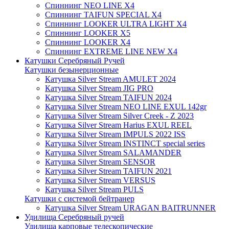
Спиннинг NEO LINE X4
Спиннинг TAIFUN SPECIAL X4
Спиннинг LOOKER ULTRA LIGHT X4
Спиннинг LOOKER X5
Спиннинг LOOKER X4
Спиннинг EXTREME LINE NEW X4
Катушки Серебряный Ручей
Катушки безынерционные
Катушка Silver Stream AMULET 2024
Катушка Silver Stream JIG PRO
Катушка Silver Stream TAIFUN 2024
Катушка Silver Stream NEO LINE EXUL 142gr
Катушка Silver Stream Silver Creek - Z 2023
Катушка Silver Stream Harius EXUL REEL
Катушка Silver Stream IMPULS 2022 ISS
Катушка Silver Stream INSTINCT special series
Катушка Silver Stream SALAMANDER
Катушка Silver Stream SENSOR
Катушка Silver Stream TAIFUN 2021
Катушка Silver Stream VERSUS
Катушка Silver Stream PULS
Катушки с системой бейтранер
Катушка Silver Stream URAGAN BAITRUNNER
Удилища Серебряный ручей
Удилища карповые телескопические