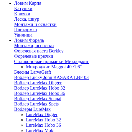
Ловим Карпа
Катушки
Крючки
Леска, шнур
Монтажи и оснастки
Прикормка
Удилища
Ловим Форель
Монтажи, оснастки
Форелевая паста Berkley
Форелевые крючки
Силиконовые приманки Микроджиг
Микроджиг Maggot 40 /1,6"
Блесны LarvaGraft
Воблер Lucky John BASARA LBF 03
Воблер LureMax Digger
Воблер LureMax Hobo 32
Воблер LureMax Hobo 36
Воблер LureMax Senpai
Воблер LureMax Spets
Воблеры LureMax
LureMax Digger
LureMax Hobo 32
LureMax Hobo 36
LureMax Moki