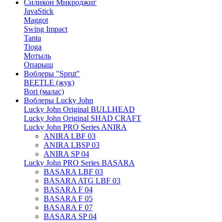
Силикон Микроджиг
JavaStick
Maggot
Swing Impact
Tanta
Tioga
Мотыль
Опарыш
Воблеры "Sprut"
BEETLE (жук)
Bori (малас)
Воблеры Lucky John
Lucky John Original BULLHEAD
Lucky John Original SHAD CRAFT
Lucky John PRO Series ANIRA
ANIRA LBF 03
ANIRA LBSP 03
ANIRA SP 04
Lucky John PRO Series BASARA
BASARA LBF 03
BASARA ATG LBF 03
BASARA F 04
BASARA F 05
BASARA F 07
BASARA SP 04