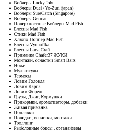
Воблеры Lucky John
Воблеры Duel / Yo-Zuri (japan)
Воблеры SureCatch (Singapore)
Воблеры German
Поверхностные Воблеры Mad Fish
Блесны Mad Fish
Стики Mad Fish
Хлюпо-Поппер Mad Fish
Блесны Vyunoffka
Блесны LarvaCraft
Приманка Chafer37 ЖУКИ
Монтажи, оснастки Smart Baits
Ножи
Мультитулы
Термосы
Ловим Головля
Ловим Карпа
Ловим Форель
Грузы, Джиг, Кормушки
Прикормки, ароматизаторы, добавки
Живая приманка
Поплавки
Поводки, оснастки, монтажи
Троллинг
Рыболовные боксы , органайзеры