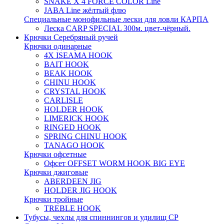
SNAKE X 4 FORCE COLOR Line
JABA Line жёлтый флю
Специальные монофильные лески для ловли КАРПА
Леска CARP SPECIAL 300м. цвет-чёрный.
Крючки Серебряный ручей
Крючки одинарные
4X ISEAMA HOOK
BAIT HOOK
BEAK HOOK
CHINU HOOK
CRYSTAL HOOK
CARLISLE
HOLDER HOOK
LIMERICK HOOK
RINGED HOOK
SPRING CHINU HOOK
TANAGO HOOK
Крючки офсетные
Офсет OFFSET WORM HOOK BIG EYE
Крючки джиговые
ABERDEEN JIG
HOLDER JIG HOOK
Крючки тройные
TREBLE HOOK
Тубусы, чехлы для спиннингов и удилищ СР