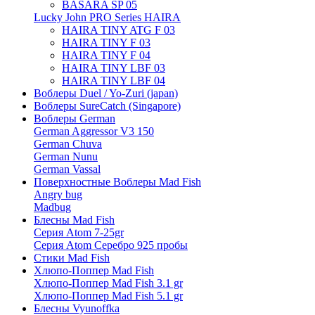
BASARA SP 05
Lucky John PRO Series HAIRA
HAIRA TINY ATG F 03
HAIRA TINY F 03
HAIRA TINY F 04
HAIRA TINY LBF 03
HAIRA TINY LBF 04
Воблеры Duel / Yo-Zuri (japan)
Воблеры SureCatch (Singapore)
Воблеры German
German Aggressor V3 150
German Chuva
German Nunu
German Vassal
Поверхностные Воблеры Mad Fish
Angry bug
Madbug
Блесны Mad Fish
Серия Atom 7-25gr
Серия Atom Серебро 925 пробы
Стики Mad Fish
Хлюпо-Поппер Mad Fish
Хлюпо-Поппер Mad Fish 3.1 gr
Хлюпо-Поппер Mad Fish 5.1 gr
Блесны Vyunoffka