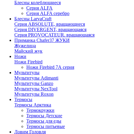
Блесны колеблющиеся
Серия ALFA
Серия ALFA серебро
Блесны LarvaCraft
Серия ABSOLUTE, вращающиеся
Серия DIVERGENT, вращающаяся
Серия PROVOCATEUR. вращающаяся
Приманка Chafer37 ЖУКИ
Жужелица
Майский жук
Ножи
Ножи Firebird
Ножи Firebird 7А серия
Мультитулы
Мультитулы Adimanti
Мультитулы Ganzo
Мультитулы NexTool
Мультитулы Roxon
Термосы
Термосы Арктика
Термокружки
Термосы Детские
Термосы для еды
Термосы питьевые
Ловим Головля