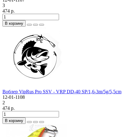
3
474 р.
В корзину
Воблер VipRus Pro SSV - VRP DD-40 SP/1,6-3m/5g/5,5cm
12-01-1108
2
474 р.
В корзину