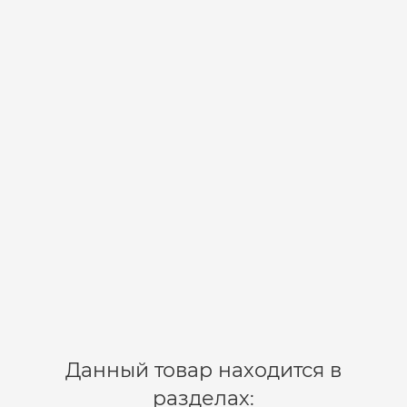
Воблер TROLLING SPECIAL SSV-TS DD-27
FL/4,5+m/19g/85mm
12-01-0740
1
425 р.
В корзину
Данный товар находится в
разделах: